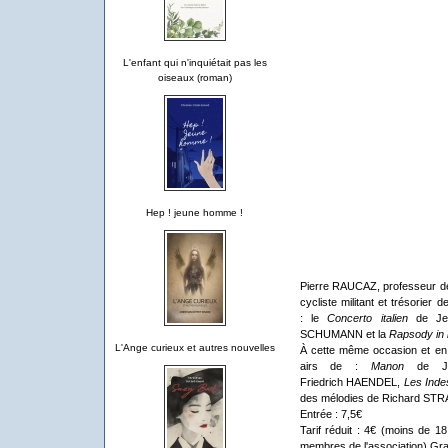
L'enfant qui n'inquiétait pas les
oiseaux (roman)
Hep ! jeune homme !
Pierre RAUCAZ, professeur de
cycliste militant et trésorier 
: le
Concerto italien
de Jea
SCHUMANN et la
Rapsody in 
L'Ange curieux et autres nouvelles
À cette même occasion et en
airs de :
Manon
de Ju
Friedrich HAENDEL,
Les Inde
des mélodies de Richard ST
Entrée : 7,5€
Tarif réduit : 4€ (moins de 18
membres de l'association) Gra