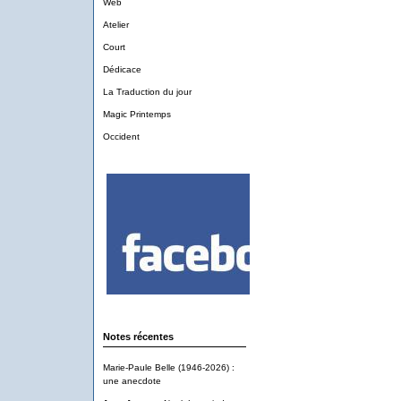
Web
Atelier
Court
Dédicace
La Traduction du jour
Magic Printemps
Occident
Notes récentes
Marie-Paule Belle (1946-2026) :
une anecdote