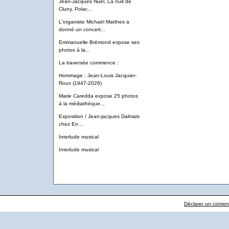
Jean-Jacques Nuel, La nuit de
Cluny. Polar....
L'organiste Michaël Matthes a
donné un concert...
Emmanuelle Brémond expose ses
photos à la...
La traversée commence :
Hommage : Jean-Louis Jacquier-
Roux (1947-2026)
Marie Caredda expose 25 photos
à la médiathèque...
Exposition / Jean-jacques Dalmais
chez En...
Interlude musical
Interlude musical
Déclarer un contenu 