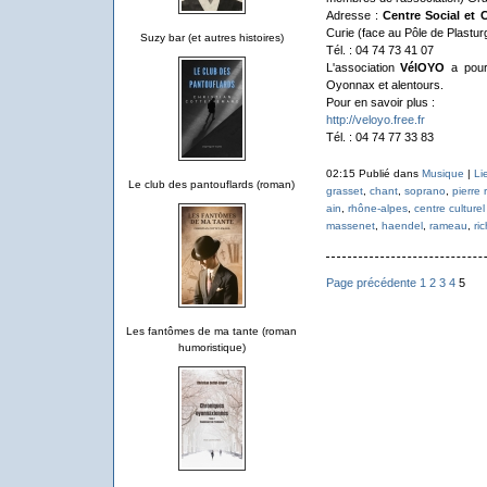
Adresse :
Centre Social et 
Curie (face au Pôle de Plast
Suzy bar (et autres histoires)
Tél. : 04 74 73 41 07
L'association
VélOYO
a pour 
Oyonnax et alentours.
Pour en savoir plus :
http://veloyo.free.fr
Tél. : 04 74 77 33 83
02:15 Publié dans
Musique
|
Li
Le club des pantouflards (roman)
grasset
,
chant
,
soprano
,
pierre 
ain
,
rhône-alpes
,
centre culturel
massenet
,
haendel
,
rameau
,
ri
Page précédente
1
2
3
4
5
Les fantômes de ma tante (roman
humoristique)