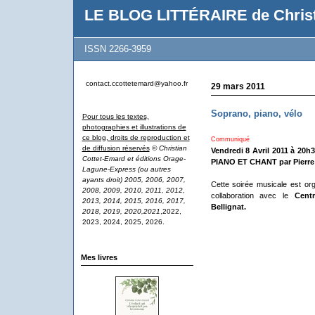
LE BLOG LITTÉRAIRE de Christ
ISSN 2266-3959
contact.ccottetemard@yahoo.fr
29 mars 2011
Soprano, piano, vélo
Pour tous les textes,
photographies et illustrations de
ce blog, droits de reproduction et
Communiqué
de diffusion réservés
© Christian
Vendredi 8 Avril 2011 à 20h
Cottet-Emard et éditions Orage-
PIANO ET CHANT par Pierr
Lagune-Express (ou autres
ayants droit) 2005, 2006, 2007,
Cette soirée musicale est or
2008, 2009, 2010, 2011, 2012,
collaboration avec le
Cent
2013, 2014, 2015, 2016, 2017,
Bellignat.
2018, 2019, 2020,2021
,2022,
2023, 2024, 2025, 2026.
Mes livres