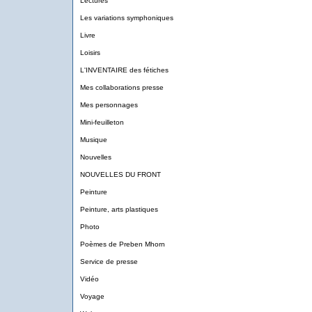
Lectures
Les variations symphoniques
Livre
Loisirs
L'INVENTAIRE des fétiches
Mes collaborations presse
Mes personnages
Mini-feuilleton
Musique
Nouvelles
NOUVELLES DU FRONT
Peinture
Peinture, arts plastiques
Photo
Poèmes de Preben Mhorn
Service de presse
Vidéo
Voyage