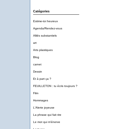
Catégories
Estime-toi heureux
Agenda/Rendez-vous
Alliés substantiels
art
Arts plastiques
Blog
carnet
Dessin
Et à part ça ?
FEUILLETON : tu écris toujours ?
Film
Hommages
L'Alerte joyeuse
La phrase qui fait rire
Le mot qui m'énerve