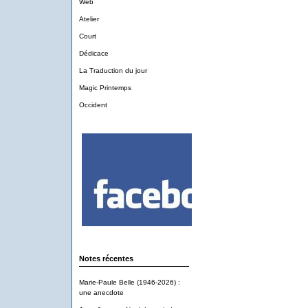
Web
Atelier
Court
Dédicace
La Traduction du jour
Magic Printemps
Occident
Notes récentes
Marie-Paule Belle (1946-2026) :
une anecdote