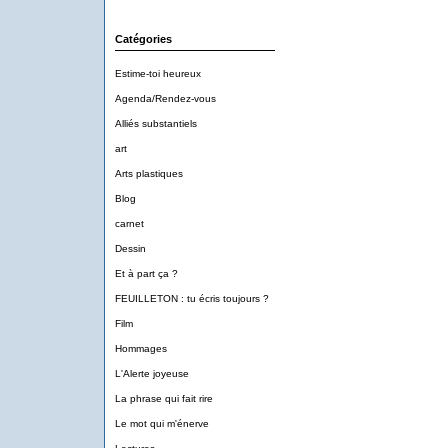
Catégories
Estime-toi heureux
Agenda/Rendez-vous
Alliés substantiels
art
Arts plastiques
Blog
carnet
Dessin
Et à part ça ?
FEUILLETON : tu écris toujours ?
Film
Hommages
L'Alerte joyeuse
La phrase qui fait rire
Le mot qui m'énerve