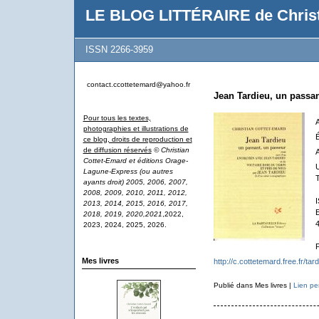
LE BLOG LITTÉRAIRE de Christ
ISSN 2266-3959
contact.ccottetemard@yahoo.fr
Jean Tardieu, un passan
Pour tous les textes,
photographies et illustrations de
É
ce blog, droits de reproduction et
de diffusion réservés
© Christian
Cottet-Emard et éditions Orage-
U
Lagune-Express (ou autres
ayants droit) 2005, 2006, 2007,
2008, 2009, 2010, 2011, 2012,
2013, 2014, 2015, 2016, 2017,
2018, 2019, 2020,2021
,2022,
2023, 2024, 2025, 2026.
Mes livres
http://c.cottetemard.free.fr/tar
Publié dans Mes livres |
Lien pe