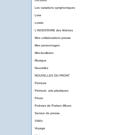
Lectures
Les variations symphoniques
Livre
Loisirs
L'INVENTAIRE des fétiches
Mes collaborations presse
Mes personnages
Mini-feuilleton
Musique
Nouvelles
NOUVELLES DU FRONT
Peinture
Peinture, arts plastiques
Photo
Poèmes de Preben Mhorn
Service de presse
Vidéo
Voyage