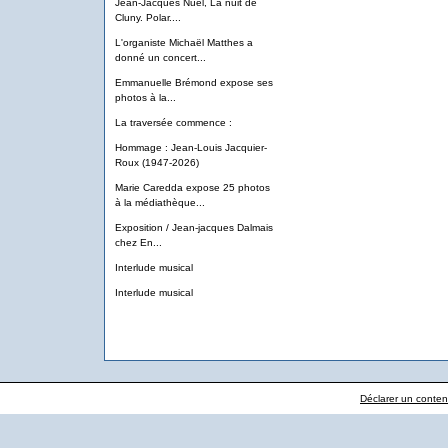
Jean-Jacques Nuel, La nuit de
Cluny. Polar....
L'organiste Michaël Matthes a
donné un concert...
Emmanuelle Brémond expose ses
photos à la...
La traversée commence :
Hommage : Jean-Louis Jacquier-
Roux (1947-2026)
Marie Caredda expose 25 photos
à la médiathèque...
Exposition / Jean-jacques Dalmais
chez En...
Interlude musical
Interlude musical
Déclarer un contenu 