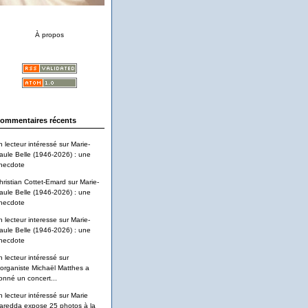
À propos
ommentaires récents
n lecteur intéressé
sur
Marie-
aule Belle (1946-2026) : une
necdote
hristian Cottet-Emard
sur
Marie-
aule Belle (1946-2026) : une
necdote
n lecteur interesse
sur
Marie-
aule Belle (1946-2026) : une
necdote
n lecteur intéressé
sur
'organiste Michaël Matthes a
onné un concert...
n lecteur intéressé
sur
Marie
aredda expose 25 photos à la