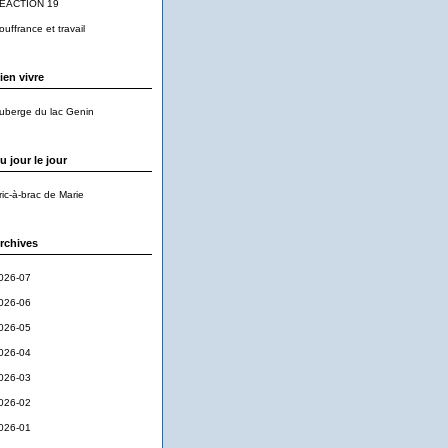
EACTION 19
ouffrance et travail
ien vivre
uberge du lac Genin
u jour le jour
ric-à-brac de Marie
rchives
026-07
026-06
026-05
026-04
026-03
026-02
026-01