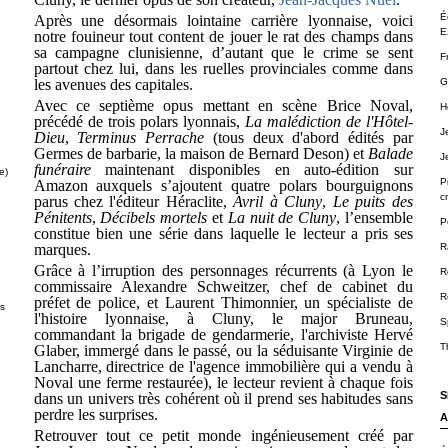
É
Après une désormais lointaine carrière lyonnaise, voici
E
notre fouineur tout content de jouer le rat des champs dans
sa campagne clunisienne, d’autant que le crime se sent
F
partout chez lui, dans les ruelles provinciales comme dans
les avenues des capitales.
G
Avec ce septième opus mettant en scène Brice Noval,
H
précédé de trois polars lyonnais,
La malédiction de l'Hôtel-
J
Dieu
,
Terminus Perrache
(tous deux d'abord édités par
Germes de barbarie, la maison de Bernard Deson) et
Balade
J
funéraire
maintenant disponibles en auto-édition sur
e)
P
Amazon auxquels s’ajoutent quatre polars bourguignons
cr
parus chez l'éditeur Héraclite,
Avril à Cluny
,
Le puits des
Pénitents
,
Décibels mortels
et
La nuit de Cluny
, l’ensemble
P
constitue bien une série dans laquelle le lecteur a pris ses
marques.
R
Grâce à l’irruption des personnages récurrents (à Lyon le
R
commissaire Alexandre Schweitzer, chef de cabinet du
R
préfet de police, et Laurent Thimonnier, un spécialiste de
ts
l'histoire lyonnaise, à Cluny, le major Bruneau,
S
commandant la brigade de gendarmerie, l'archiviste Hervé
T
Glaber, immergé dans le passé, ou la séduisante Virginie de
Lancharre, directrice de l'agence immobilière qui a vendu à
Noval une ferme restaurée), le lecteur revient à chaque fois
S
dans un univers très cohérent où il prend ses habitudes sans
perdre les surprises.
A
Retrouver tout ce petit monde ingénieusement créé par