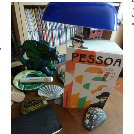
2
2
2
T
e