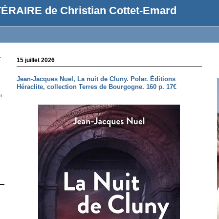
ÉRAIRE de Christian Cottet-Emard
r
15 juillet 2026
Jean-Jacques Nuel, La nuit de Cluny. Polar. Éditions
Héraclite, collection Terres de Bourgogne. 160 p. 17€
t