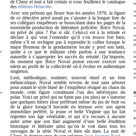
de Cluny et tout à fait certain si vous feuilletez le catalogue
m
des
éditions Héraclite
.
u
Avec son prénom qui fleure bon les années 1970, la figure
r
de ce détective privé aurait pu s’ajouter à la longue liste de
ses collègues enquêteurs se bousculant dans les pages de la
U
torrentielle production de littérature policière. Brice Noval,
d
un privé de plus ? Pas si sûr. Celui-ci est à la retraite et
u
déclare à qui veut l’entendre qu’il s’en trouve fort bien,
i
même s’il ne rechigne pas à reprendre le collier lorsque le
de
major Bruneau de la gendarmerie locale y perd son latin,
quitte à ce que le militaire cède parfois à une tendance
n)
C
naturelle à s’approprier les succès du retraité. Qu’importe,
d
du moment que Brice Noval puisse encore exercer son
r
talent au profit de la collectivité où il évolue en authentique
u
singleton.
o
Lent, méthodique, routinier, souvent rituel et un brin
P
mélancolique, Noval semble revenu de tout sans arborer
pour autant le style blasé de l’enquêteur résigné au chaos du
monde, cette figure constituant l’un des stéréotypes du
an
B
polar. Voici un privé qui ne fume pas (ou plus) ne s’autorise
que quelques bières (leur préférant même du jus de fruit ou
A
de la glace lorsqu’il bavarde en terrasse avec son agent
immobilier préféré, la jeune et belle Virginie qui lui fait
A
regretter son âge vénérable, et qui n’a recours à aucune
B
autre arme que son flair augmenté d’une belle érudition
historique et littéraire ainsi qu’on le voit dans tous les
C
ouvrages de la série Noval et bien sûr dans La nuit de
D
Cluny, le dernier opus de son créateur,
Jean-Jacques Nuel
.