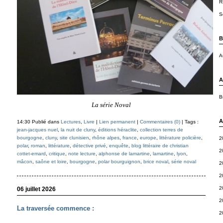
R
S
B
A
A
B
La série Noval
A
14:30 Publié dans
Lectures
,
Livre
|
Lien permanent
|
Commentaires (0)
| Tags :
jean-jacques nuel
,
la nuit de cluny
,
éditions héraclite
,
collection terres de
bourgogne
,
cluny
,
site clunisien
,
rhône alpes
,
france
,
europe
,
littérature policière
,
2
polar
,
roman
,
littérature
,
détective privé
,
enquête
,
blog littéraire de christian
2
cottet-emard
,
critique
,
note lecture
,
alphonse de lamartine
,
lamartine
,
lyon
,
mâcon
,
saône et loire
,
bourgogne
,
polar bourguignon
,
brice noval
,
série noval
2
2
2
06 juillet 2026
2
La traversée commence :
2