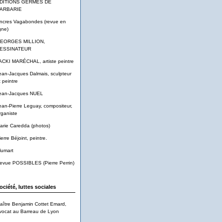
DITIONS GERMES DE
ARBARIE
ncres Vagabondes (revue en
gne)
EORGES MILLION,
ESSINATEUR
ACKI MARÉCHAL, artiste peintre
ean-Jacques Dalmais, sculpteur
t peintre
ean-Jacques NUEL
ean-Pierre Leguay, compositeur,
rganiste
arie Caredda (photos)
ierre Béjoint, peintre.
lumart
evue POSSIBLES (Pierre Perrin)
ociété, luttes sociales
aître Benjamin Cottet Emard,
vocat au Barreau de Lyon