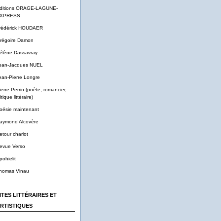
ditions ORAGE-LAGUNE-
XPRESS
rédérick HOUDAER
régoire Damon
élène Dassavray
ean-Jacques NUEL
ean-Pierre Longre
ierre Perrin (poète, romancier,
itique littéraire)
oésie maintenant
aymond Alcovère
etour chariot
evue Verso
pohielit
homas Vinau
ITES LITTÉRAIRES ET
RTISTIQUES