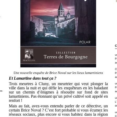
s
C
u
P
a
C
Une nouvelle enquête de Brice Noval sur les lieux lamartiniens
P
a
Et Lamartine dans tout ça ?
Trois meurtres à Cluny, un meurtrier qui veut plonger la
u
ville dans la nuit et qui défie les enquêteurs en les baladant
P
es
sur un chemin d’énigmes à résoudre sur fond de sites
a
lamartiniens. Pas étonnant qu’un privé cultivé soit appelé en
u
renfort !
L
Mais au fait, avez-vous entendu parler de ce détective, un
d
certain Brice Noval ? C’est fort probable si vous écumez les
u
réseaux sociaux, plus encore si vous habitez dans la région
C