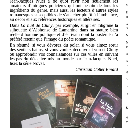
Jean-Jacques Nuel a de quoi ravir non seulement les
É
amateurs d’intrigues policières qui ont besoin de tous les
B
ingrédients du genre, mais aussi les lecteurs d’autres styles
E
romanesques susceptibles de s’attacher plutôt à l’ambiance,
li
au décor et aux références historiques et littéraires.
G
Dans
La nuit de Cluny
, par exemple, surgit en filigrane la
D
silhouette d’Alphonse de Lamartine dans sa stature bien
réelle d’homme politique et d’écrivain dont la postérité n’a
J
préféré retenir que l’image du poète romantique.
J
En résumé, si vous dévorez du polar, si vous aimez sortir
n
e
des sentiers battus, si vous voulez découvrir Lyon et Cluny
ou approfondir vos connaissances sur ces villes en suivant
J
les pas du détective mis au monde par Jean-Jacques Nuel,
J
lisez la série Noval.
o
Christian Cottet-Emard
M
P
P
)
R
S
M
a
.