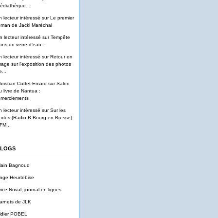
édiathèque...
n lecteur intéressé
sur
Le premier
oman de Jacki Maréchal
n lecteur intéressé
sur
Tempête
ans un verre d'eau :
n lecteur intéressé
sur
Retour en
mage sur l'exposition des photos
...
hristian Cottet-Emard
sur
Salon
u livre de Nantua :
emerciements
n lecteur intéressé
sur
Sur les
ndes (Radio B Bourg-en-Bresse)
FM...
LOGS
lain Bagnoud
nge Heurtebise
rice Noval, journal en lignes
arnets de JLK
idier POBEL