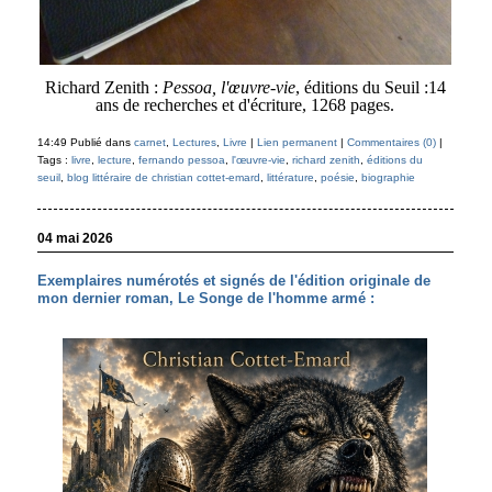
Richard Zenith :
Pessoa, l'œuvre-vie
, éditions du Seuil :14
ans de recherches et d'écriture, 1268 pages.
14:49 Publié dans
carnet
,
Lectures
,
Livre
|
Lien permanent
|
Commentaires (0)
|
Tags :
livre
,
lecture
,
fernando pessoa
,
l'œuvre-vie
,
richard zenith
,
éditions du
seuil
,
blog littéraire de christian cottet-emard
,
littérature
,
poésie
,
biographie
04 mai 2026
Exemplaires numérotés et signés de l'édition originale de
mon dernier roman, Le Songe de l'homme armé :