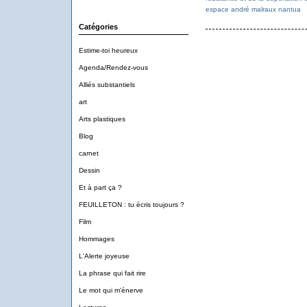
espace andré malraux nantua
Catégories
Estime-toi heureux
Agenda/Rendez-vous
Alliés substantiels
art
Arts plastiques
Blog
carnet
Dessin
Et à part ça ?
FEUILLETON : tu écris toujours ?
Film
Hommages
L'Alerte joyeuse
La phrase qui fait rire
Le mot qui m'énerve