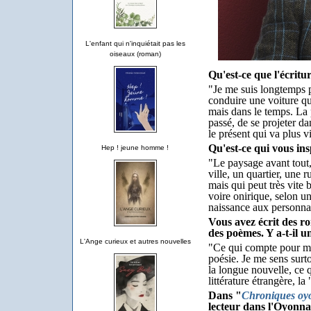
L'enfant qui n'inquiétait pas les
oiseaux (roman)
Qu'est-ce que l'écritu
"Je me suis longtemps p
conduire une voiture qu
mais dans le temps. La p
passé, de se projeter dan
le présent qui va plus vi
Qu'est-ce qui vous ins
Hep ! jeune homme !
"Le paysage avant tout,
ville, un quartier, une r
mais qui peut très vite 
voire onirique, selon u
naissance aux personna
Vous avez écrit des r
des poèmes. Y a-t-il u
L'Ange curieux et autres nouvelles
"Ce qui compte pour moi
poésie. Je me sens surto
la longue nouvelle, ce q
littérature étrangère, la
Dans "
Chroniques oy
lecteur dans l'Oyonna