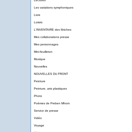
Lectures
Les variations symphoniques
Livre
Loisirs
L'INVENTAIRE des fétiches
Mes collaborations presse
Mes personnages
Mini-feuilleton
Musique
Nouvelles
NOUVELLES DU FRONT
Peinture
Peinture, arts plastiques
Photo
Poèmes de Preben Mhorn
Service de presse
Vidéo
Voyage