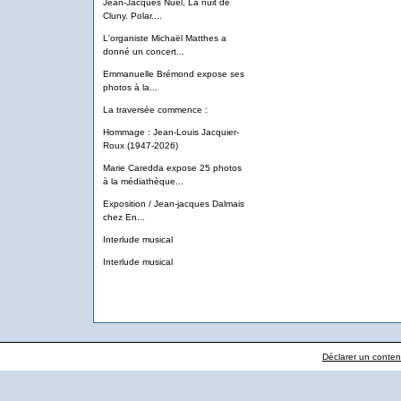
Jean-Jacques Nuel, La nuit de
Cluny. Polar....
L'organiste Michaël Matthes a
donné un concert...
Emmanuelle Brémond expose ses
photos à la...
La traversée commence :
Hommage : Jean-Louis Jacquier-
Roux (1947-2026)
Marie Caredda expose 25 photos
à la médiathèque...
Exposition / Jean-jacques Dalmais
chez En...
Interlude musical
Interlude musical
Déclarer un contenu 