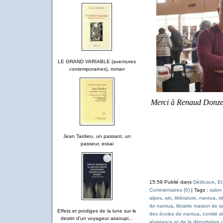
LE GRAND VARIABLE (aventures
contemporaines), roman
Merci à Renaud Donzel,
Jean Tardieu, un passant, un
passeur, essai
15:59 Publié dans
Dédicace
,
Et
Commentaires (0)
| Tags :
salon
alpes
,
ain
,
littérature
,
nantua
,
si
de nantua
,
librairie maison de la
Effets et prodiges de la lune sur le
des écoles de nantua
,
comité d
destin d'un voyageur assoupi...
résistance et de la déportation d