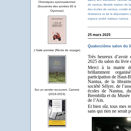
Chroniques oyonnaxiennes
de nantua
,
librairie maison de la
(Souvenirs des années 60 à
des écoles de nantua
,
comité d
Oyonnax)
résistance et de la déportation d
espace andré malraux nantua
25 mars 2025
Quatorzième salon du l
L'Italie promise (Récits de voyage)
Très heureux d’avoir é
2025 du salon du livre
Merci à la mairie 
brillamment organi
participation de Haut-
Nantua, de la librair
société Sélyre, de l’as
Sur un sentier recouvert. Carnets
écoles de Nantua, d
(2016-2023)
Brembilla et du Musée d
de l’Ain.
Et bien sûr, tous mes r
sans qui rien ne serait p