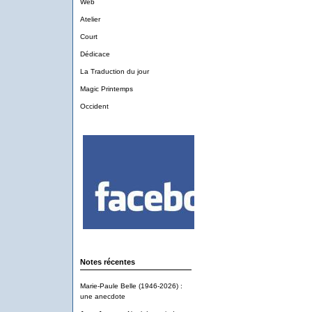
Web
Atelier
Court
Dédicace
La Traduction du jour
Magic Printemps
Occident
Notes récentes
Marie-Paule Belle (1946-2026) :
une anecdote