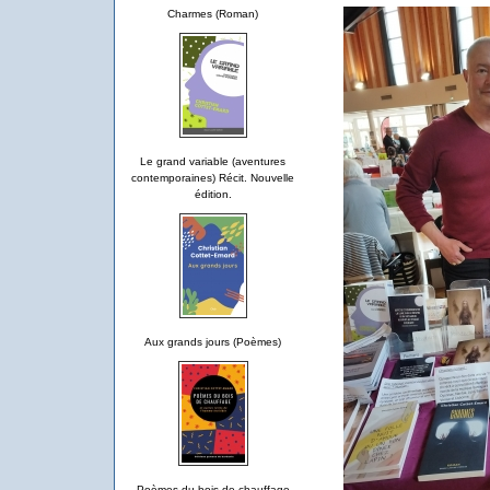
Charmes (Roman)
Le grand variable (aventures
contemporaines) Récit. Nouvelle
édition.
Aux grands jours (Poèmes)
Poèmes du bois de chauffage