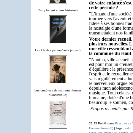
de votre enfance s'es
cette période ?
Suzy bar (et autres histoires)
"L'image d'une société p
tournée vers l'avenir e
fidèle à ses bonnes tradi
la nostalgie d'une forme
transmettaient nos famil
Votre dernier recueil,
plusieurs nouvelles. 
une ville ressemblant
Le club des pantouflards (roman)
la commune du Haut-
"Nantua, ville accueillan
est pour moi un creuset
d'équilibre : la présenc
l'esprit et le recueillem
vais régulièrement allum
le merveilleux orgue Ni
depuis mon adolescence
Les fantômes de ma tante (roman
musique. Tout cela est ré
humoristique)
humaine, dotée d'une be
beaucoup le soutien, c
Propos recueillis par 
23:25 Publié dans
Et à part ça 
Commentaires (3)
| Tags :
salon
alpes
,
ain
,
littérature
,
nantua
,
si