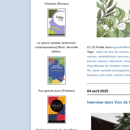
Charmes (Roman)
Le grand variable (aventures
contemporaines) Récit. Nouvelle
01:19 Publié dans
Agenda/Ren
édition.
Tags :
salon du livre de nantua
nantua
,
médiathèque oyonnax
pas les oiseaux
,
littérature
,
rom
blog littéraire de christian cotte
39
,
marie caredda photographe
brasseur
,
pfm radio
,
michel cels
Aux grands jours (Poèmes)
04 avril 2025
Interview dans Voix de 
Poèmes du bois de chauffage