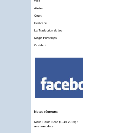
Web
Atelier
Court
Dédicace
La Traduction du jour
Magic Printemps
Occident
Notes récentes
Marie-Paule Belle (1946-2026) :
une anecdote