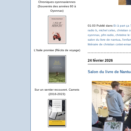
Chroniques oyonnaxiennes
(Souvenirs des années 60 à
Oyonnax)
01:03 Publié dans
Et à part ça 
radio b
,
michel celso
,
christian 
oyonnax
,
pfm radio
,
christine le
salon du livre de nantua
,
l'enfa
littéraire de christian cottet-ema
L'Italie promise (Récits de voyage)
24 février 2026
Salon du livre de Nantu
Sur un sentier recouvert. Carnets
(2016-2023)