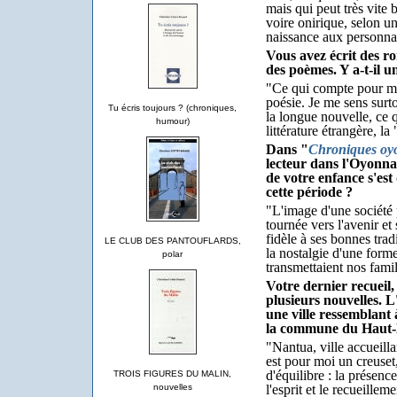
mais qui peut très vite 
voire onirique, selon u
naissance aux personna
Vous avez écrit des r
des poèmes. Y a-t-il u
"Ce qui compte pour moi
poésie. Je me sens surto
Tu écris toujours ? (chroniques,
la longue nouvelle, ce q
humour)
littérature étrangère, la
Dans "
Chroniques oy
lecteur dans l'Oyonna
de votre enfance s'es
cette période ?
"L'image d'une société p
tournée vers l'avenir e
fidèle à ses bonnes tradi
LE CLUB DES PANTOUFLARDS,
la nostalgie d'une forme
polar
transmettaient nos famil
Votre dernier recueil,
plusieurs nouvelles. 
une ville ressemblant
la commune du Haut-
"Nantua, ville accueillan
est pour moi un creuset
d'équilibre : la présenc
TROIS FIGURES DU MALIN,
l'esprit et le recueillem
nouvelles