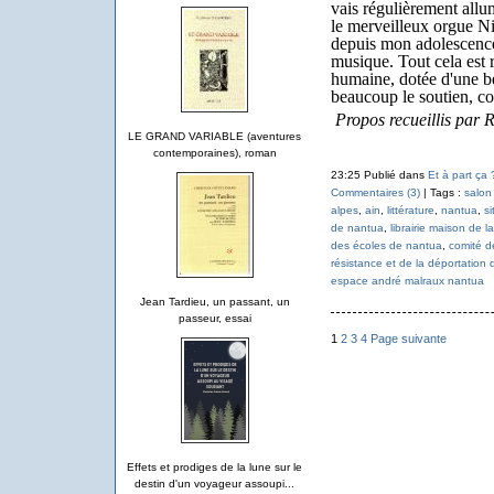
vais régulièrement allum
le merveilleux orgue Ni
depuis mon adolescence
musique. Tout cela est ré
humaine, dotée d'une be
beaucoup le soutien, c
Propos recueillis par 
LE GRAND VARIABLE (aventures
contemporaines), roman
23:25 Publié dans
Et à part ça 
Commentaires (3)
| Tags :
salon
alpes
,
ain
,
littérature
,
nantua
,
si
de nantua
,
librairie maison de la
des écoles de nantua
,
comité d
résistance et de la déportation d
espace andré malraux nantua
Jean Tardieu, un passant, un
passeur, essai
1
2
3
4
Page suivante
Effets et prodiges de la lune sur le
destin d'un voyageur assoupi...