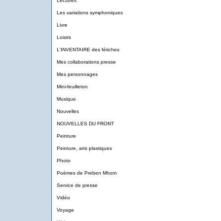
Lectures
Les variations symphoniques
Livre
Loisirs
L'INVENTAIRE des fétiches
Mes collaborations presse
Mes personnages
Mini-feuilleton
Musique
Nouvelles
NOUVELLES DU FRONT
Peinture
Peinture, arts plastiques
Photo
Poèmes de Preben Mhorn
Service de presse
Vidéo
Voyage