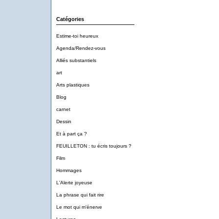
Catégories
Estime-toi heureux
Agenda/Rendez-vous
Alliés substantiels
art
Arts plastiques
Blog
carnet
Dessin
Et à part ça ?
FEUILLETON : tu écris toujours ?
Film
Hommages
L'Alerte joyeuse
La phrase qui fait rire
Le mot qui m'énerve