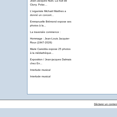
Jean-Jacques Nuel, La nuit de
Cluny. Polar....
L'organiste Michaël Matthes a
donné un concert...
Emmanuelle Brémond expose ses
photos à la...
La traversée commence :
Hommage : Jean-Louis Jacquier-
Roux (1947-2026)
Marie Caredda expose 25 photos
à la médiathèque...
Exposition / Jean-jacques Dalmais
chez En...
Interlude musical
Interlude musical
Déclarer un contenu 