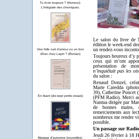
Tu écris toujours ? (Humour).
L'intégrale des chroniques.
Le salon du livre de 
édition le week-end de
un rendez-vous incontou
Une folle nuit d'amour ou un bon
dîner chez Lapin ? (Roman)
Toujours heureux d’y par
ceux qui m’ont appor
présentation de m
n’inquiétait pas les oi
du salon :
Renaud Donzel, créat
Marie Caredda (phot
39), Catherine Poncet (
En lisant (dix-sept petits essais)
(PFM Radio). Merci au
Nantua dirigée par Mart
de bonnes mains,
remerciements aux lectr
nombreux me rendre visi
possible.
Un passage sur Radio
Jeudi 26 février à 18 
Mariage d'automne (nouvelles).