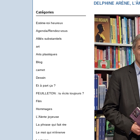
DELPHINE ARÈNE, L'ÂM
Catégories
Estime-toi heureux
Agenda/Rendez-vous
Alliés substantiels
art
Arts plastiques
Blog
carnet
Dessin
Et à part ça ?
FEUILLETON : tu écris toujours ?
Film
Hommages
L'Alerte joyeuse
La phrase qui fait rire
Le mot qui m'énerve