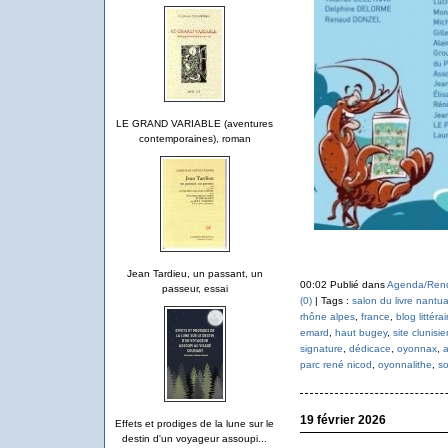
LE GRAND VARIABLE (aventures
contemporaines), roman
Jean Tardieu, un passant, un
00:02 Publié dans
Agenda/Ren
passeur, essai
(0)
| Tags :
salon du livre nantu
rhône alpes
,
france
,
blog littéra
emard
,
haut bugey
,
site clunisie
signature
,
dédicace
,
oyonnax
,
a
parc rené nicod
,
oyonnalithe
,
so
19 février 2026
Effets et prodiges de la lune sur le
destin d'un voyageur assoupi...