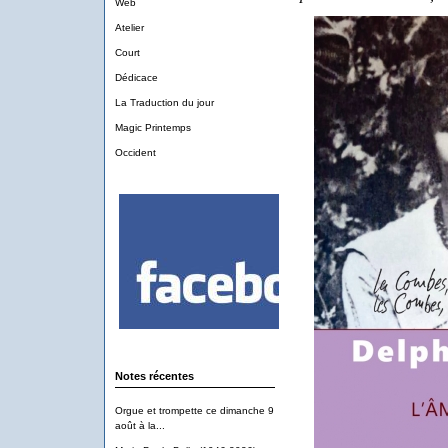
Web
Atelier
Court
Dédicace
La Traduction du jour
Magic Printemps
Occident
Notes récentes
Orgue et trompette ce dimanche 9
août à la...