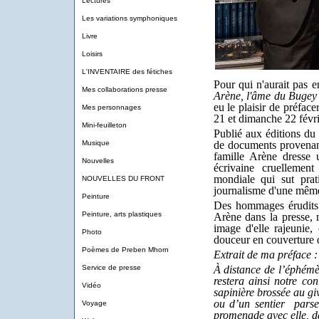
Lectures
Les variations symphoniques
Livre
Loisirs
L'INVENTAIRE des fétiches
Pour qui n'aurait pas 
Mes collaborations presse
Arène, l'âme du Buge
eu le plaisir de préfac
Mes personnages
21 et dimanche 22 févrie
Mini-feuilleton
Publié aux éditions du 
Musique
de documents provenant 
famille Arène dresse u
Nouvelles
écrivaine cruellemen
mondiale qui sut prati
NOUVELLES DU FRONT
journalisme d'une même
Peinture
Des hommages érudits 
Peinture, arts plastiques
Arène dans la presse, 
image d'elle rajeunie,
Photo
douceur en couverture de
Poèmes de Preben Mhorn
Extrait de ma préface :
Service de presse
À distance de l’éphémè
restera ainsi notre co
Vidéo
sapinière brossée au giv
ou d’un sentier parse
Voyage
promenade avec elle, da