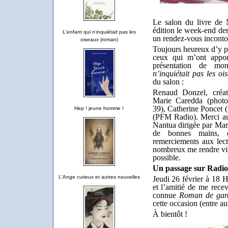
Le salon du livre de 
édition le week-end de
L'enfant qui n'inquiétait pas les
un rendez-vous incontou
oiseaux (roman)
Toujours heureux d’y par
ceux qui m’ont appor
présentation de m
n’inquiétait pas les oi
du salon :
Renaud Donzel, créat
Marie Caredda (phot
39), Catherine Poncet (
Hep ! jeune homme !
(PFM Radio). Merci au
Nantua dirigée par Mart
de bonnes mains,
remerciements aux lectr
nombreux me rendre visi
possible.
Un passage sur Radio
L'Ange curieux et autres nouvelles
Jeudi 26 février à 18 
et l’amitié de me recev
connue
Roman de gar
cette occasion (entre a
À bientôt !