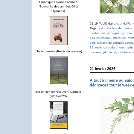
Chroniques oyonnaxiennes
(Souvenirs des années 60 à
Oyonnax)
01:19 Publié dans
Agenda/Ren
Tags :
salon du livre de nantua
nantua
,
médiathèque oyonnax
pas les oiseaux
,
littérature
,
rom
blog littéraire de christian cotte
39
,
marie caredda photographe
L'Italie promise (Récits de voyage)
brasseur
,
pfm radio
,
michel cels
21 février 2026
À tout à l'heure au salo
dédicaces tout le week-
Sur un sentier recouvert. Carnets
(2016-2023)