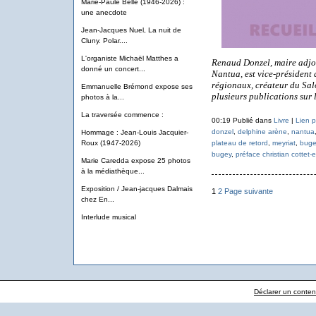
Marie-Paule Belle (1946-2026) :
une anecdote
Jean-Jacques Nuel, La nuit de
Cluny. Polar....
L'organiste Michaël Matthes a
Renaud Donzel, maire adjoin
donné un concert...
Nantua, est vice-président 
régionaux, créateur du Sal
Emmanuelle Brémond expose ses
plusieurs publications sur 
photos à la...
La traversée commence :
00:19 Publié dans
Livre
|
Lien 
donzel
,
delphine arène
,
nantua
Hommage : Jean-Louis Jacquier-
plateau de retord
,
meyriat
,
buge
Roux (1947-2026)
bugey
,
préface christian cottet-
Marie Caredda expose 25 photos
à la médiathèque...
Exposition / Jean-jacques Dalmais
1
2
Page suivante
chez En...
Interlude musical
Déclarer un contenu 