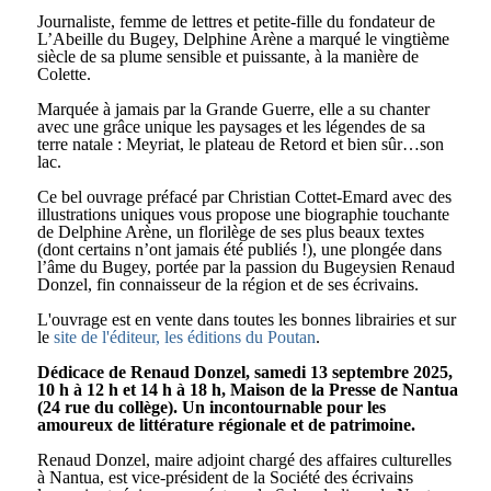
Journaliste, femme de lettres et petite-fille du fondateur de
L’Abeille du Bugey, Delphine Arène a marqué le vingtième
siècle de sa plume sensible et puissante, à la manière de
Colette.
Marquée à jamais par la Grande Guerre, elle a su chanter
avec une grâce unique les paysages et les légendes de sa
terre natale : Meyriat, le plateau de Retord et bien sûr…son
lac.
Ce bel ouvrage préfacé par Christian Cottet-Emard avec des
illustrations uniques vous propose une biographie touchante
de Delphine Arène, un florilège de ses plus beaux textes
(dont certains n’ont jamais été publiés !), une plongée dans
l’âme du Bugey, portée par la passion du Bugeysien Renaud
Donzel, fin connaisseur de la région et de ses écrivains.
L'ouvrage est en vente dans toutes les bonnes librairies et sur
le
site de l'éditeur, les éditions du Poutan
.
Dédicace de Renaud Donzel, s
amedi 13 septembre 2025,
10 h à 12 h et 14 h à 18 h,
Maison de la Presse de Nantua
(24 rue du collège). Un incontournable pour les
amoureux de littérature régionale et de patrimoine.
Renaud Donzel, maire adjoint chargé des affaires culturelles
à Nantua, est vice-président de la Société des écrivains