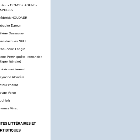
ditions ORAGE-LAGUNE-
XPRESS
rédérick HOUDAER
régoire Damon
élène Dassavray
ean-Jacques NUEL
ean-Pierre Longre
ierre Perrin (poète, romancier,
itique littéraire)
oésie maintenant
aymond Alcovère
etour chariot
evue Verso
pohielit
homas Vinau
ITES LITTÉRAIRES ET
RTISTIQUES