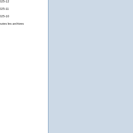
025-12
025-11
025-10
outes les archives