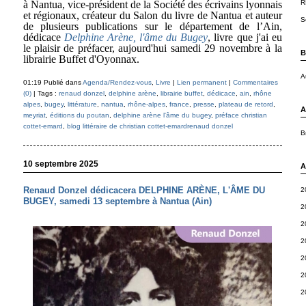
à Nantua, vice-président de la Société des écrivains lyonnais
R
et régionaux, créateur du Salon du livre de Nantua et auteur
S
de plusieurs publications sur le département de l’Ain,
dédicace
Delphine Arène, l'âme du Bugey
, livre que j'ai eu
le plaisir de préfacer, aujourd'hui samedi 29 novembre à la
B
librairie Buffet d'Oyonnax.
A
01:19 Publié dans
Agenda/Rendez-vous
,
Livre
|
Lien permanent
|
Commentaires
(0)
| Tags :
renaud donzel
,
delphine arène
,
librairie buffet
,
dédicace
,
ain
,
rhône
alpes
,
bugey
,
littérature
,
nantua
,
rhône-alpes
,
france
,
presse
,
plateau de retord
,
A
meyriat
,
éditions du poutan
,
delphine arène l'âme du bugey
,
préface christian
cottet-emard
,
blog littéraire de christian cottet-emardrenaud donzel
B
10 septembre 2025
A
Renaud Donzel dédicacera DELPHINE ARÈNE, L'ÂME DU
2
BUGEY, samedi 13 septembre à Nantua (Ain)
2
2
2
2
2
2