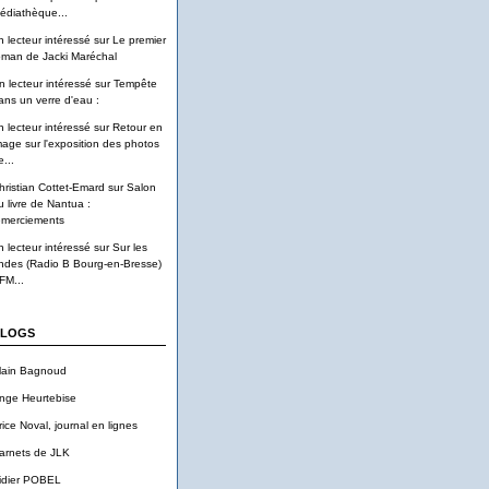
édiathèque...
n lecteur intéressé
sur
Le premier
oman de Jacki Maréchal
n lecteur intéressé
sur
Tempête
ans un verre d'eau :
n lecteur intéressé
sur
Retour en
mage sur l'exposition des photos
...
hristian Cottet-Emard
sur
Salon
u livre de Nantua :
emerciements
n lecteur intéressé
sur
Sur les
ndes (Radio B Bourg-en-Bresse)
FM...
LOGS
lain Bagnoud
nge Heurtebise
rice Noval, journal en lignes
arnets de JLK
idier POBEL