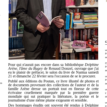
s
C
u
P
a
C
Pour qui n'aurait pas encore dans sa bibliothèque
Delphine
P
Arène, l'âme du Bugey
de Renaud Donzel, ouvrage que j'ai
a
eu le plaisir de préfacer, le salon du livre de Nantua samedi
21 et dimanche 22 février sera l'occasion de se le procurer.
u
P
Publié aux éditions du Poutan, ce livre illustré de photos et
es
a
de documents provenant des collections de l'auteur et de la
famille Arène dresse un portrait tout en finesse de cette
u
écrivaine cruellement marquée par la première guerre
L
mondiale qui sut pratiquer la littérature, la poésie et le
d
journalisme d'une même plume exigeante et sensible.
u
Des hommages érudits ont souvent été rendus à Delphine
C