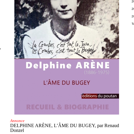
2
2
2
T
e
Annonce
DELPHINE ARÈNE, L’ÂME DU BUGEY, par Renaud
Donzel