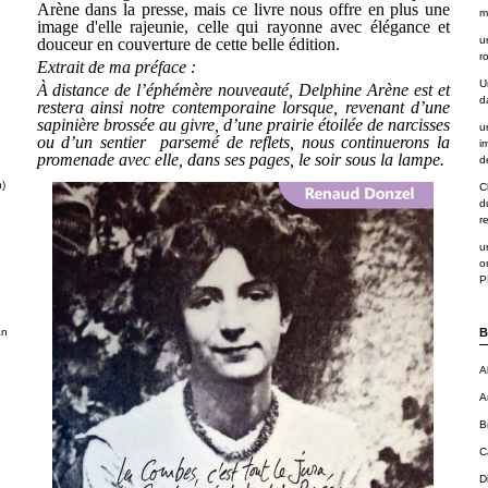
Arène dans la presse, mais ce livre nous offre en plus une
m
image d'elle rajeunie, celle qui rayonne avec élégance et
u
douceur en couverture de cette belle édition.
r
Extrait de ma préface :
U
À distance de l’éphémère nouveauté, Delphine Arène est et
d
restera ainsi notre contemporaine lorsque, revenant d’une
sapinière brossée au givre, d’une prairie étoilée de narcisses
u
ou d’un sentier parsemé de reflets, nous continuerons la
i
promenade avec elle, dans ses pages, le soir sous la lampe.
de
n)
C
d
r
u
o
P
an
B
A
A
B
C
D