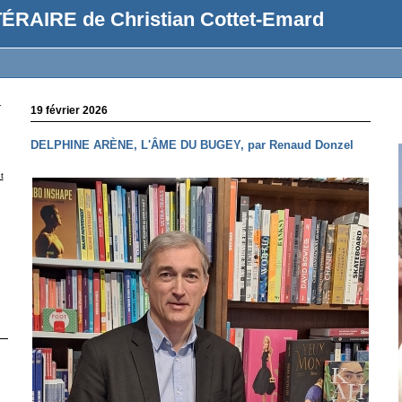
ÉRAIRE de Christian Cottet-Emard
r
19 février 2026
DELPHINE ARÈNE, L'ÂME DU BUGEY, par Renaud Donzel
t