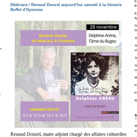
É
Dédicace / Renaud Donzel aujourd'hui samedi à la librairie
B
Buffet d'Oyonnax
E
li
G
D
J
J
n
e
J
J
o
M
P
P
)
R
S
M
a
Renaud Donzel, maire adjoint chargé des affaires culturelles
.