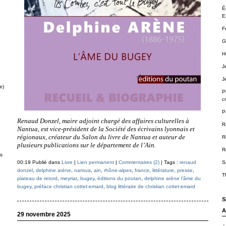
É
E
F
G
H
J
J
e)
P
cr
P
Renaud Donzel, maire adjoint chargé des affaires culturelles à
R
Nantua, est vice-président de la Société des écrivains lyonnais et
régionaux, créateur du Salon du livre de Nantua et auteur de
R
plusieurs publications sur le département de l’Ain.
R
ts
S
00:19 Publié dans
Livre
|
Lien permanent
|
Commentaires (2)
| Tags :
renaud
donzel
,
delphine arène
,
nantua
,
ain
,
rhône-alpes
,
france
,
littérature
,
presse
,
T
plateau de retord
,
meyriat
,
bugey
,
éditions du poutan
,
delphine arène l'âme du
bugey
,
préface christian cottet-emard
,
blog littéraire de christian cottet-emard
S
A
29 novembre 2025