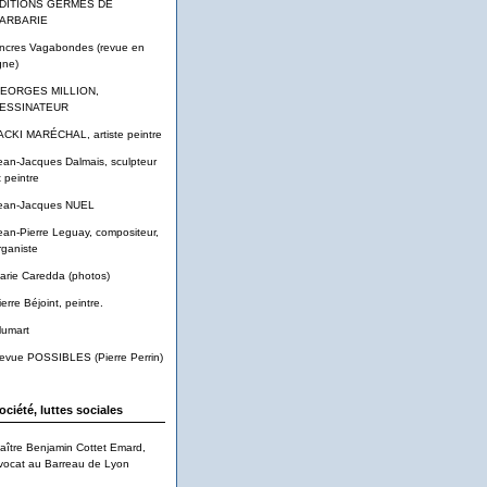
DITIONS GERMES DE
ARBARIE
ncres Vagabondes (revue en
gne)
EORGES MILLION,
ESSINATEUR
ACKI MARÉCHAL, artiste peintre
ean-Jacques Dalmais, sculpteur
t peintre
ean-Jacques NUEL
ean-Pierre Leguay, compositeur,
rganiste
arie Caredda (photos)
ierre Béjoint, peintre.
lumart
evue POSSIBLES (Pierre Perrin)
ociété, luttes sociales
aître Benjamin Cottet Emard,
vocat au Barreau de Lyon