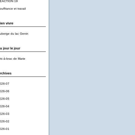
EACTION 19
ouffrance et travail
ien vivre
uberge du lac Genin
u jour le jour
ric-à-brac de Marie
rchives
026-07
026-06
026-05
026-04
026-03
026-02
026-01