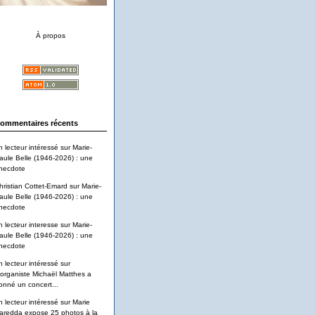
À propos
ommentaires récents
n lecteur intéressé
sur
Marie-
aule Belle (1946-2026) : une
necdote
hristian Cottet-Emard
sur
Marie-
aule Belle (1946-2026) : une
necdote
n lecteur interesse
sur
Marie-
aule Belle (1946-2026) : une
necdote
n lecteur intéressé
sur
'organiste Michaël Matthes a
onné un concert...
n lecteur intéressé
sur
Marie
aredda expose 25 photos à la