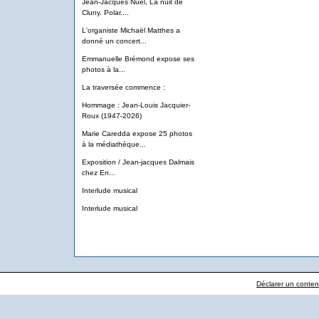
Jean-Jacques Nuel, La nuit de
Cluny. Polar....
L'organiste Michaël Matthes a
donné un concert...
Emmanuelle Brémond expose ses
photos à la...
La traversée commence :
Hommage : Jean-Louis Jacquier-
Roux (1947-2026)
Marie Caredda expose 25 photos
à la médiathèque...
Exposition / Jean-jacques Dalmais
chez En...
Interlude musical
Interlude musical
Déclarer un contenu 