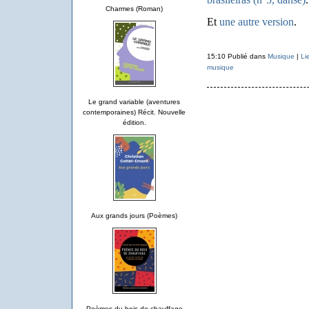
Charmes (Roman)
Et
une autre version
.
15:10 Publié dans
Musique
|
Li
musique
Le grand variable (aventures
contemporaines) Récit. Nouvelle
édition.
Aux grands jours (Poèmes)
Poèmes du bois de chauffage