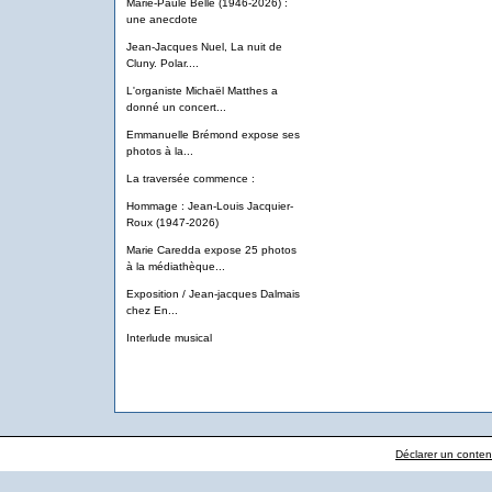
Marie-Paule Belle (1946-2026) :
une anecdote
Jean-Jacques Nuel, La nuit de
Cluny. Polar....
L'organiste Michaël Matthes a
donné un concert...
Emmanuelle Brémond expose ses
photos à la...
La traversée commence :
Hommage : Jean-Louis Jacquier-
Roux (1947-2026)
Marie Caredda expose 25 photos
à la médiathèque...
Exposition / Jean-jacques Dalmais
chez En...
Interlude musical
Déclarer un contenu 