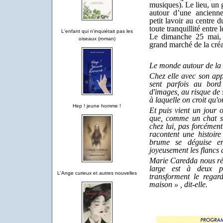
musiques). Le lieu, un 
autour d’une ancienne
petit lavoir au centre 
toute tranquillité entre
L'enfant qui n'inquiétait pas les
Le dimanche 25 mai, l
oiseaux (roman)
grand marché de la créa
Le monde autour de la
Chez elle avec son appa
sent parfois au bor
d'images, au risque de 
à laquelle on croit qu'o
Hep ! jeune homme !
Et puis vient un jour 
que, comme un chat su
chez lui, pas forcément
racontent une histoir
brume se déguise en
joyeusement les flancs d
Marie Caredda nous rév
large est à deux p
L'Ange curieux et autres nouvelles
transforment le rega
maison » , dit-elle.