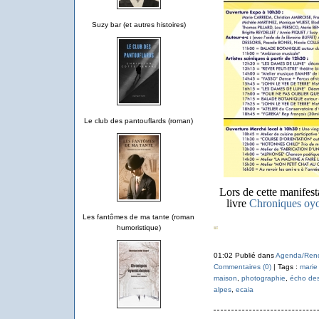
Suzy bar (et autres histoires)
Le club des pantouflards (roman)
Lors de cette manifest
livre
Chroniques oy
Les fantômes de ma tante (roman
humoristique)
01:02 Publié dans
Agenda/Ren
Commentaires (0)
| Tags :
marie
maison
,
photographie
,
écho des
alpes
,
ecaia