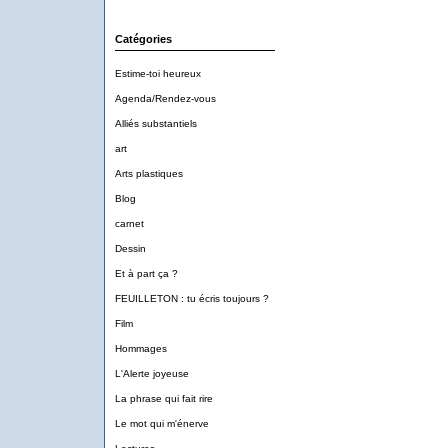
Catégories
Estime-toi heureux
Agenda/Rendez-vous
Alliés substantiels
art
Arts plastiques
Blog
carnet
Dessin
Et à part ça ?
FEUILLETON : tu écris toujours ?
Film
Hommages
L'Alerte joyeuse
La phrase qui fait rire
Le mot qui m'énerve