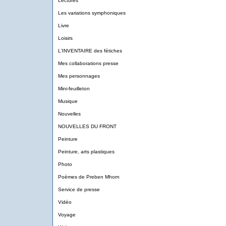
Lectures
Les variations symphoniques
Livre
Loisirs
L'INVENTAIRE des fétiches
Mes collaborations presse
Mes personnages
Mini-feuilleton
Musique
Nouvelles
NOUVELLES DU FRONT
Peinture
Peinture, arts plastiques
Photo
Poèmes de Preben Mhorn
Service de presse
Vidéo
Voyage