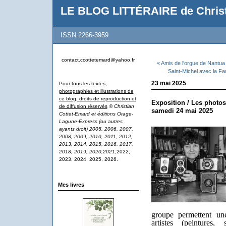
LE BLOG LITTÉRAIRE de Christ
ISSN 2266-3959
contact.ccottetemard@yahoo.fr
« Amis de l'orgue de Nantua 
Saint-Michel avec la Fa
23 mai 2025
Pour tous les textes,
photographies et illustrations de
ce blog, droits de reproduction et
Exposition / Les photos
de diffusion réservés
© Christian
samedi 24 mai 2025
Cottet-Emard et éditions Orage-
Lagune-Express (ou autres
ayants droit) 2005, 2006, 2007,
2008, 2009, 2010, 2011, 2012,
2013, 2014, 2015, 2016, 2017,
2018, 2019, 2020,2021
,2022,
2023, 2024, 2025, 2026.
Mes livres
groupe permettent une
artistes (peintures, 