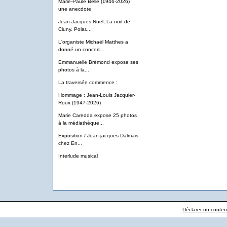
Marie-Paule Belle (1946-2026) :
une anecdote
Jean-Jacques Nuel, La nuit de
Cluny. Polar....
L'organiste Michaël Matthes a
donné un concert...
Emmanuelle Brémond expose ses
photos à la...
La traversée commence :
Hommage : Jean-Louis Jacquier-
Roux (1947-2026)
Marie Caredda expose 25 photos
à la médiathèque...
Exposition / Jean-jacques Dalmais
chez En...
Interlude musical
Déclarer un contenu 