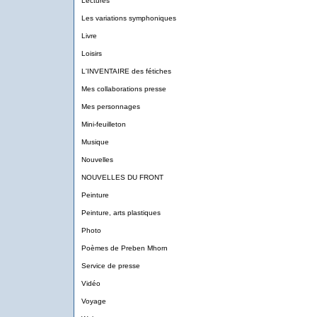
Lectures
Les variations symphoniques
Livre
Loisirs
L'INVENTAIRE des fétiches
Mes collaborations presse
Mes personnages
Mini-feuilleton
Musique
Nouvelles
NOUVELLES DU FRONT
Peinture
Peinture, arts plastiques
Photo
Poèmes de Preben Mhorn
Service de presse
Vidéo
Voyage