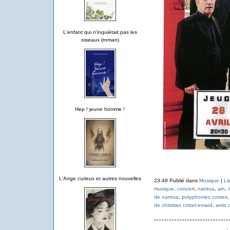
L'enfant qui n'inquiétait pas les
oiseaux (roman)
Hep ! jeune homme !
L'Ange curieux et autres nouvelles
23:49 Publié dans
Musique
|
Li
musique
,
concert
,
nantua
,
ain
,
de nantua
,
polyphonies corses
de christian cottet-emard
,
amis 