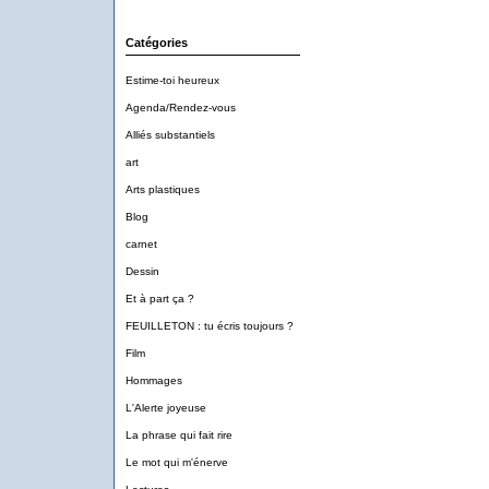
Catégories
Estime-toi heureux
Agenda/Rendez-vous
Alliés substantiels
art
Arts plastiques
Blog
carnet
Dessin
Et à part ça ?
FEUILLETON : tu écris toujours ?
Film
Hommages
L'Alerte joyeuse
La phrase qui fait rire
Le mot qui m'énerve