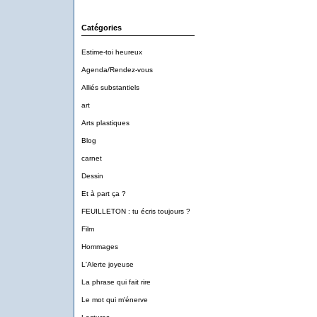
Catégories
Estime-toi heureux
Agenda/Rendez-vous
Alliés substantiels
art
Arts plastiques
Blog
carnet
Dessin
Et à part ça ?
FEUILLETON : tu écris toujours ?
Film
Hommages
L'Alerte joyeuse
La phrase qui fait rire
Le mot qui m'énerve