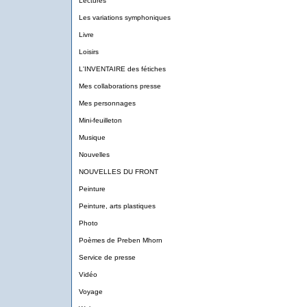
Lectures
Les variations symphoniques
Livre
Loisirs
L'INVENTAIRE des fétiches
Mes collaborations presse
Mes personnages
Mini-feuilleton
Musique
Nouvelles
NOUVELLES DU FRONT
Peinture
Peinture, arts plastiques
Photo
Poèmes de Preben Mhorn
Service de presse
Vidéo
Voyage