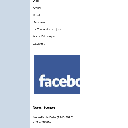
Web
Atelier
Court
Dédicace
La Traduction du jour
Magic Printemps
Occident
Notes récentes
Marie-Paule Belle (1946-2026) :
une anecdote