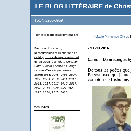
LE BLOG LITTÉRAIRE de Christ
ISSN 2266-3959
contact.ccottetemard@yahoo.fr
« Magic Printemps Circus
24 avril 2016
Pour tous les textes,
photographies et illustrations de
ce blog, droits de reproduction et
Carnet / Demi-songes 
de diffusion réservés
© Christian
Cottet-Emard et éditions Orage-
De tous les poètes que 
Lagune-Express (ou autres
Pessoa avec qui j’aura
ayants droit) 2005, 2006, 2007,
comptoir de Lisbonne.
2008, 2009, 2010, 2011, 2012,
2013, 2014, 2015, 2016, 2017,
2018, 2019, 2020,2021
,2022,
2023, 2024, 2025, 2026.
Mes livres