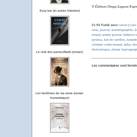
© Éditions Orage-Lagune-Expr
Suzy bar (et autres histoires)
01:59 Publié dans
carnet
|
Lien
note
,
journal
,
autobiographie
,
é
emard
,
prairie journal
,
éditions 
pessoa
,
luis de camões
,
lusiade
christian cottet-emard
,
laïka
,
éto
demi-songes
,
phase hypnagogi
Le club des pantouflards (roman)
Les commentaires sont fermé
Les fantômes de ma tante (roman
humoristique)