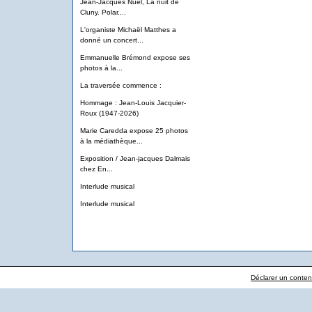
Jean-Jacques Nuel, La nuit de
Cluny. Polar....
L'organiste Michaël Matthes a
donné un concert...
Emmanuelle Brémond expose ses
photos à la...
La traversée commence :
Hommage : Jean-Louis Jacquier-
Roux (1947-2026)
Marie Caredda expose 25 photos
à la médiathèque...
Exposition / Jean-jacques Dalmais
chez En...
Interlude musical
Interlude musical
Déclarer un contenu 