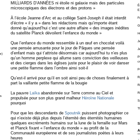
MILLIARDS D’ANNÉES ni étoile ni galaxie mais des particules
É
microscopiques des électrons et des protons »
E
À l’école Jeanne d’Arc et au collège Saint-Joseph il était interdit
F
d’écrire « il y a » dans les rédactions mais qu’importe étant
G
donné qu’aujourd’hui c’est une autre affaire « des images inédites
du satellite Planck dévoilent l’enfance du monde »
H
J
Que l’enfance du monde ressemble à un œuf en chocolat voilà
une pensée amusante pour le jour de Pâques une pensée
J
d’enfant mais qui t’attriste désormais car aujourd’hui tu n’es plus
e)
P
qu’un homme perplexe qui allume sans conviction des veilleuses
cr
et des cierges dans les églises juste pour le plaisir de voir danser
une petite flamme dans l’ombre ainsi soit-il
P
R
Qu’est-il arrivé pour qu’il en soit ainsi peu de choses finalement à
part la vaillante petite flamme de la bougie
R
La pauvre
Laïka
abandonnée sur Terre comme au Ciel et
R
ts
propulsée pour son plus grand malheur
Héroïne Nationale
S
pourquoi
T
Pour que les descendants de
Spoutnik
puissent photographier ce
qui n’existe déjà plus depuis l’éternité des éternités humaines
quelques excréments humains sur la lune de la ferraille sur Mars
S
et Planck fixant « l’enfance du monde » au profit de la
A
Communauté européenne et de ses journalistes poètes à leurs
heures