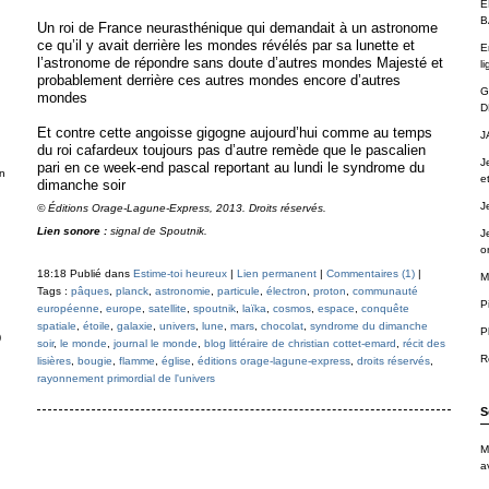
É
B
Un roi de France neurasthénique qui demandait à un astronome
ce qu’il y avait derrière les mondes révélés par sa lunette et
E
l’astronome de répondre sans doute d’autres mondes Majesté et
li
probablement derrière ces autres mondes encore d’autres
G
mondes
D
Et contre cette angoisse gigogne aujourd’hui comme au temps
J
du roi cafardeux toujours pas d’autre remède que le pascalien
J
pari en ce week-end pascal reportant au lundi le syndrome du
n
e
dimanche soir
J
© Éditions Orage-Lagune-Express, 2013. Droits réservés.
Lien sonore :
signal de Spoutnik.
J
o
18:18 Publié dans
Estime-toi heureux
|
Lien permanent
|
Commentaires (1)
|
M
Tags :
pâques
,
planck
,
astronomie
,
particule
,
électron
,
proton
,
communauté
P
européenne
,
europe
,
satellite
,
spoutnik
,
laïka
,
cosmos
,
espace
,
conquête
spatiale
,
étoile
,
galaxie
,
univers
,
lune
,
mars
,
chocolat
,
syndrome du dimanche
P
)
soir
,
le monde
,
journal le monde
,
blog littéraire de christian cottet-emard
,
récit des
R
lisières
,
bougie
,
flamme
,
église
,
éditions orage-lagune-express
,
droits réservés
,
rayonnement primordial de l'univers
S
M
a
.