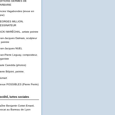
DITIONS GERMES DE
ARBARIE
ncres Vagabondes (revue en
gne)
EORGES MILLION,
ESSINATEUR
ACKI MARÉCHAL, artiste peintre
ean-Jacques Dalmais, sculpteur
t peintre
ean-Jacques NUEL
ean-Pierre Leguay, compositeur,
rganiste
arie Caredda (photos)
ierre Béjoint, peintre.
lumart
evue POSSIBLES (Pierre Perrin)
ociété, luttes sociales
aître Benjamin Cottet Emard,
vocat au Barreau de Lyon