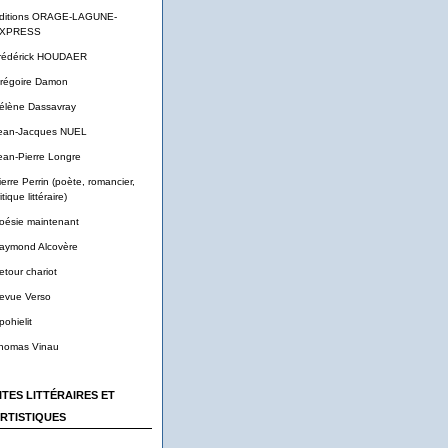
ditions ORAGE-LAGUNE-
XPRESS
rédérick HOUDAER
régoire Damon
élène Dassavray
ean-Jacques NUEL
ean-Pierre Longre
ierre Perrin (poète, romancier,
itique littéraire)
oésie maintenant
aymond Alcovère
etour chariot
evue Verso
pohielit
homas Vinau
ITES LITTÉRAIRES ET
RTISTIQUES