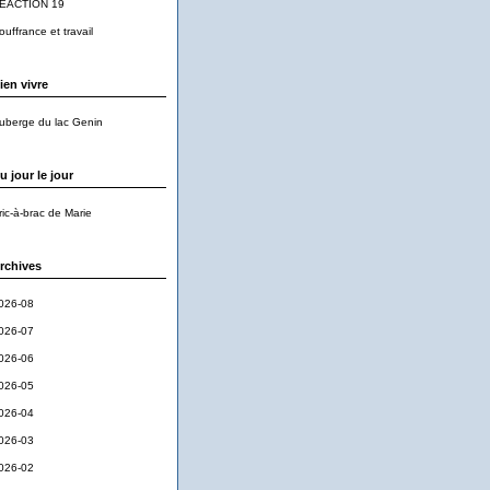
EACTION 19
ouffrance et travail
ien vivre
uberge du lac Genin
u jour le jour
ric-à-brac de Marie
rchives
026-08
026-07
026-06
026-05
026-04
026-03
026-02