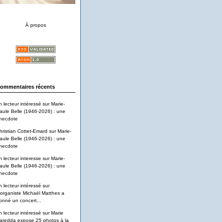
À propos
ommentaires récents
n lecteur intéressé
sur
Marie-
aule Belle (1946-2026) : une
necdote
hristian Cottet-Emard
sur
Marie-
aule Belle (1946-2026) : une
necdote
n lecteur interesse
sur
Marie-
aule Belle (1946-2026) : une
necdote
n lecteur intéressé
sur
'organiste Michaël Matthes a
onné un concert...
n lecteur intéressé
sur
Marie
aredda expose 25 photos à la