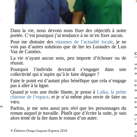
s
Dans la vie, nous devons nous fixer des objectifs à notre
portée. C’est pourquoi j’ai tendance à ne m’en fixer aucun.
Pour me distraire des
miasmes de l’actualité locale
, je ne
vois pas d’autres solutions que de lire les
Lusiades
de Luis
Vaz de Camões.
C
La vie n’ayant aucun sens, peu importe d’échouer ou de
réussir.
u
Pourquoi l’individu devrait-il s’engager dans une
P
collectivité qui n’aspire qu’à le faire dégager ?
a
Faire le point est d’autant plus bénéfique que cela n’engage
C
pas à aller à la ligne.
P
a
Quand je vois une étoile filante, je pense à
Laïka, la petite
chienne de l’espace
, et je n’ai même plus envie de faire un
u
vœu.
P
es
a
Parfois, je me sens aussi peu réel que les personnages du
roman auquel je travaille. Plutôt que d’écrire la suite, je suis
u
alors tenté de la lire dans le roman d’un autre.
L
d
© Éditions Orage-Lagune-Express 2016
u
C