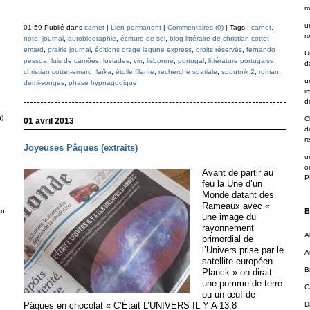
m
u
01:59 Publié dans
carnet
|
Lien permanent
|
Commentaires (0)
| Tags :
carnet
,
r
note
,
journal
,
autobiographie
,
écriture de soi
,
blog littéraire de christian cottet-
emard
,
prairie journal
,
éditions orage lagune express
,
droits réservés
,
fernando
U
pessoa
,
luis de camões
,
lusiades
,
vin
,
lisbonne
,
portugal
,
littérature portugaise
,
d
christian cottet-emard
,
laïka
,
étoile filante
,
recherche spatiale
,
spoutnik 2
,
roman
,
u
demi-songes
,
phase hypnagogique
i
de
n)
C
01 avril 2013
d
r
Joyeuses Pâques (extraits)
u
o
Avant de partir au
P
feu la Une d’un
Monde datant des
Rameaux avec «
an
B
une image du
rayonnement
A
primordial de
l’Univers prise par le
A
satellite européen
B
Planck » on dirait
une pomme de terre
C
ou un œuf de
Pâques en chocolat « C’Était L’UNIVERS IL Y A 13,8
D