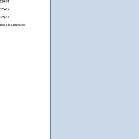
026-01
025-12
025-11
outes les archives