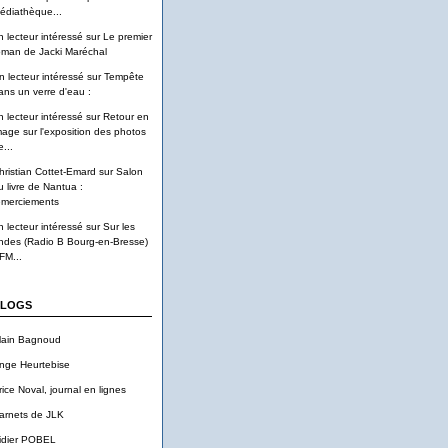
édiathèque...
n lecteur intéressé
sur
Le premier
oman de Jacki Maréchal
n lecteur intéressé
sur
Tempête
ans un verre d'eau :
n lecteur intéressé
sur
Retour en
mage sur l'exposition des photos
...
hristian Cottet-Emard
sur
Salon
u livre de Nantua :
emerciements
n lecteur intéressé
sur
Sur les
ndes (Radio B Bourg-en-Bresse)
FM...
LOGS
lain Bagnoud
nge Heurtebise
rice Noval, journal en lignes
arnets de JLK
idier POBEL