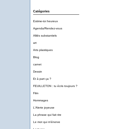
Catégories
Estime-toi heureux
Agenda/Rendez-vous
Alliés substantiels
art
Arts plastiques
Blog
carnet
Dessin
Et à part ça ?
FEUILLETON : tu écris toujours ?
Film
Hommages
L'Alerte joyeuse
La phrase qui fait rire
Le mot qui m'énerve