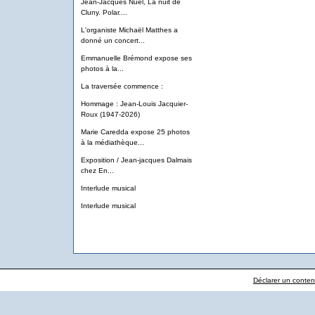
Jean-Jacques Nuel, La nuit de
Cluny. Polar....
L'organiste Michaël Matthes a
donné un concert...
Emmanuelle Brémond expose ses
photos à la...
La traversée commence :
Hommage : Jean-Louis Jacquier-
Roux (1947-2026)
Marie Caredda expose 25 photos
à la médiathèque...
Exposition / Jean-jacques Dalmais
chez En...
Interlude musical
Interlude musical
Déclarer un contenu 