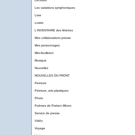
Lectures
Les variations symphoniques
Livre
Loisirs
L'INVENTAIRE des fétiches
Mes collaborations presse
Mes personnages
Mini-feuilleton
Musique
Nouvelles
NOUVELLES DU FRONT
Peinture
Peinture, arts plastiques
Photo
Poèmes de Preben Mhorn
Service de presse
Vidéo
Voyage