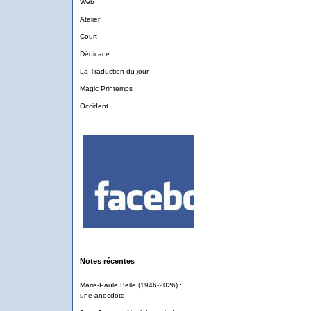
Web
Atelier
Court
Dédicace
La Traduction du jour
Magic Printemps
Occident
Notes récentes
Marie-Paule Belle (1946-2026) :
une anecdote