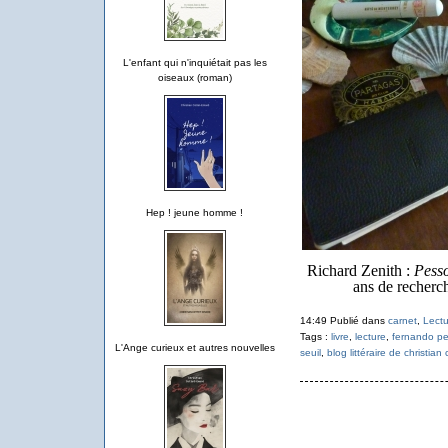
L'enfant qui n'inquiétait pas les
oiseaux (roman)
Hep ! jeune homme !
Richard Zenith :
Pesso
ans de recherch
14:49 Publié dans
carnet
,
Lectu
Tags :
livre
,
lecture
,
fernando p
L'Ange curieux et autres nouvelles
seuil
,
blog littéraire de christian