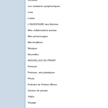
Lectures
Les variations symphoniques
Livre
Loisirs
L'INVENTAIRE des fétiches
Mes collaborations presse
Mes personnages
Mini-feuilleton
Musique
Nouvelles
NOUVELLES DU FRONT
Peinture
Peinture, arts plastiques
Photo
Poèmes de Preben Mhorn
Service de presse
Vidéo
Voyage