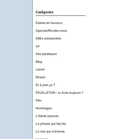
Catégories
Estime-toi heureux
Agenda/Rendez-vous
Alliés substantiels
art
Arts plastiques
Blog
carnet
Dessin
Et à part ça ?
FEUILLETON : tu écris toujours ?
Film
Hommages
L'Alerte joyeuse
La phrase qui fait rire
Le mot qui m'énerve