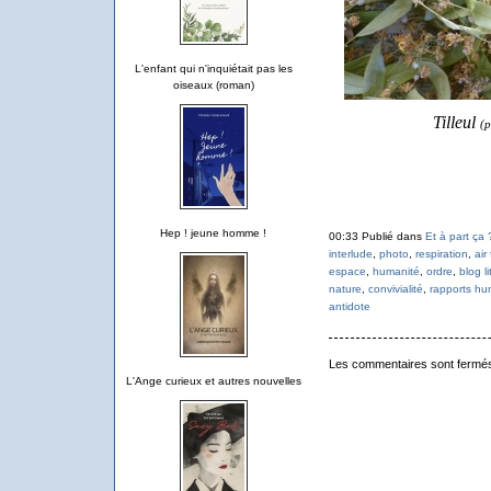
L'enfant qui n'inquiétait pas les
oiseaux (roman)
Tilleul
(p
Hep ! jeune homme !
00:33 Publié dans
Et à part ça 
interlude
,
photo
,
respiration
,
air 
espace
,
humanité
,
ordre
,
blog l
nature
,
convivialité
,
rapports hu
antidote
Les commentaires sont fermé
L'Ange curieux et autres nouvelles