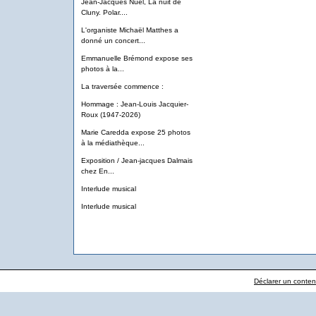
Jean-Jacques Nuel, La nuit de
Cluny. Polar....
L'organiste Michaël Matthes a
donné un concert...
Emmanuelle Brémond expose ses
photos à la...
La traversée commence :
Hommage : Jean-Louis Jacquier-
Roux (1947-2026)
Marie Caredda expose 25 photos
à la médiathèque...
Exposition / Jean-jacques Dalmais
chez En...
Interlude musical
Interlude musical
Déclarer un contenu 