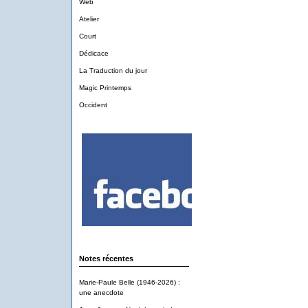
Web
Atelier
Court
Dédicace
La Traduction du jour
Magic Printemps
Occident
Notes récentes
Marie-Paule Belle (1946-2026) :
une anecdote