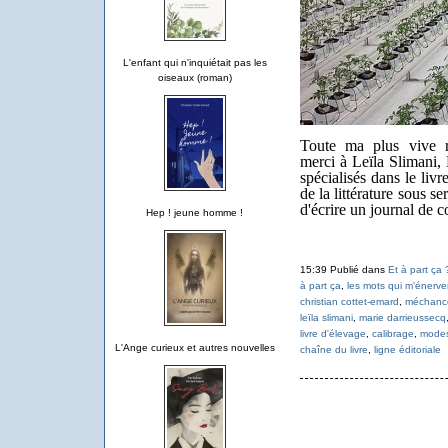
L'enfant qui n'inquiétait pas les
oiseaux (roman)
Toute ma plus vive r
merci à Leïla Slimani, 
spécialisés dans le livr
de la littérature sous se
d'écrire un journal de 
Hep ! jeune homme !
15:39 Publié dans
Et à part ça 
à part ça
,
les mots qui m'énerve
christian cottet-emard
,
méchanc
leïla slimani
,
marie darrieussecq
livre d'élevage
,
calibrage
,
modes
L'Ange curieux et autres nouvelles
chaîne du livre
,
ligne éditoriale