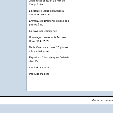
Jean-Jacques Nuel, La nuit de
Cluny. Polar....
L'organiste Michaël Matthes a
donné un concert...
Emmanuelle Brémond expose ses
photos à la...
La traversée commence :
Hommage : Jean-Louis Jacquier-
Roux (1947-2026)
Marie Caredda expose 25 photos
à la médiathèque...
Exposition / Jean-jacques Dalmais
chez En...
Interlude musical
Interlude musical
Déclarer un contenu 