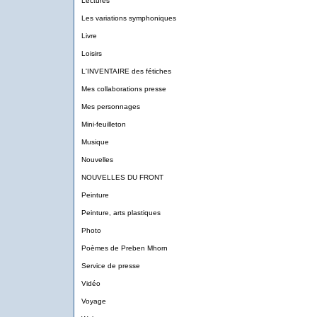
Lectures
Les variations symphoniques
Livre
Loisirs
L'INVENTAIRE des fétiches
Mes collaborations presse
Mes personnages
Mini-feuilleton
Musique
Nouvelles
NOUVELLES DU FRONT
Peinture
Peinture, arts plastiques
Photo
Poèmes de Preben Mhorn
Service de presse
Vidéo
Voyage