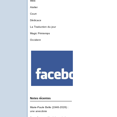
Web
Atelier
Court
Dédicace
La Traduction du jour
Magic Printemps
Occident
Notes récentes
Marie-Paule Belle (1946-2026) :
une anecdote