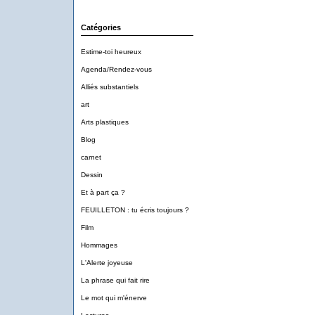
Catégories
Estime-toi heureux
Agenda/Rendez-vous
Alliés substantiels
art
Arts plastiques
Blog
carnet
Dessin
Et à part ça ?
FEUILLETON : tu écris toujours ?
Film
Hommages
L'Alerte joyeuse
La phrase qui fait rire
Le mot qui m'énerve