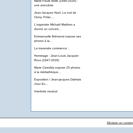
Marie-Paule Belle (1946-2026) :
une anecdote
Jean-Jacques Nuel, La nuit de
Cluny. Polar....
L'organiste Michaël Matthes a
donné un concert...
Emmanuelle Brémond expose ses
photos à la...
La traversée commence :
Hommage : Jean-Louis Jacquier-
Roux (1947-2026)
Marie Caredda expose 25 photos
à la médiathèque...
Exposition / Jean-jacques Dalmais
chez En...
Interlude musical
Déclarer un contenu 