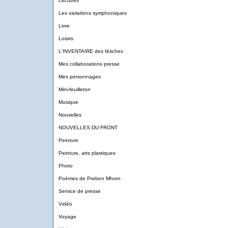
Lectures
Les variations symphoniques
Livre
Loisirs
L'INVENTAIRE des fétiches
Mes collaborations presse
Mes personnages
Mini-feuilleton
Musique
Nouvelles
NOUVELLES DU FRONT
Peinture
Peinture, arts plastiques
Photo
Poèmes de Preben Mhorn
Service de presse
Vidéo
Voyage