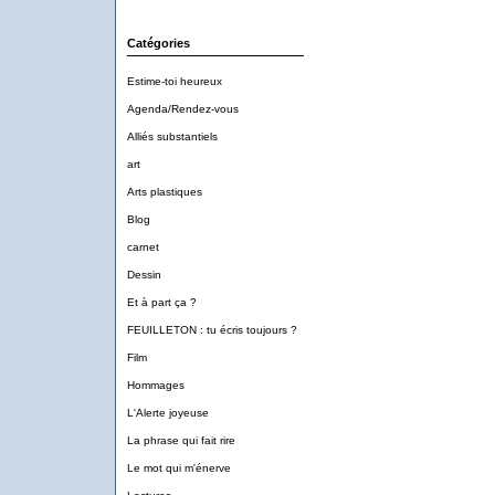
Catégories
Estime-toi heureux
Agenda/Rendez-vous
Alliés substantiels
art
Arts plastiques
Blog
carnet
Dessin
Et à part ça ?
FEUILLETON : tu écris toujours ?
Film
Hommages
L'Alerte joyeuse
La phrase qui fait rire
Le mot qui m'énerve