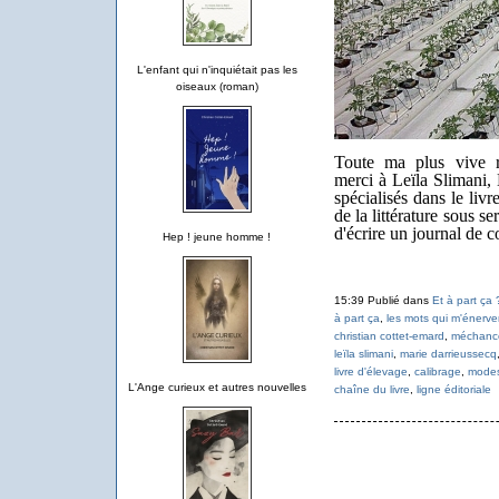
L'enfant qui n'inquiétait pas les
oiseaux (roman)
Toute ma plus vive r
merci à Leïla Slimani, 
spécialisés dans le livr
de la littérature sous se
d'écrire un journal de 
Hep ! jeune homme !
15:39 Publié dans
Et à part ça 
à part ça
,
les mots qui m'énerve
christian cottet-emard
,
méchanc
leïla slimani
,
marie darrieussecq
livre d'élevage
,
calibrage
,
modes
L'Ange curieux et autres nouvelles
chaîne du livre
,
ligne éditoriale