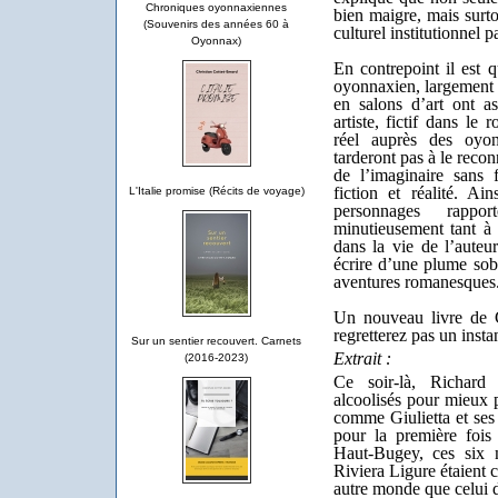
Chroniques oyonnaxiennes
bien maigre, mais surto
(Souvenirs des années 60 à
culturel institutionnel p
Oyonnax)
En contrepoint il est 
oyonnaxien, largement 
en salons d’art ont a
artiste, fictif dans le
réel auprès des oyo
tarderont pas à le recon
de l’imaginaire sans
fiction et réalité. A
L'Italie promise (Récits de voyage)
personnages rapp
minutieusement tant à
dans la vie de l’auteur
écrire d’une plume sobr
aventures romanesques
Un nouveau livre de 
regretterez pas un insta
Sur un sentier recouvert. Carnets
Extrait :
(2016-2023)
Ce soir-là, Richard
alcoolisés pour mieux pr
comme Giulietta et ses 
pour la première fois
Haut-Bugey, ces six m
Riviera Ligure étaient 
autre monde que celui d'