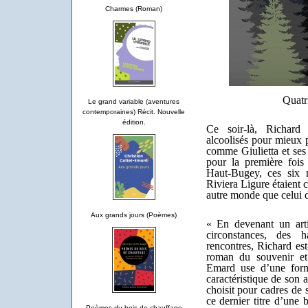
Charmes (Roman)
Quatr
Le grand variable (aventures
contemporaines) Récit. Nouvelle
édition.
Ce soir-là, Richard
alcoolisés pour mieux pr
comme Giulietta et ses 
pour la première fois
Haut-Bugey, ces six m
Riviera Ligure étaient 
autre monde que celui d
Aux grands jours (Poèmes)
« En devenant un arti
circonstances, des 
rencontres, Richard est
roman du souvenir et 
Emard use d’une form
caractéristique de son ar
choisit pour cadres de 
ce dernier titre d’une
Poèmes du bois de chauffage