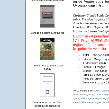
ou de Venise voire tou
Oyonnax dans l’Ain. 
Christian Claude Louis Co
(Ain). Il a vécu jusqu’en 2
dans le Haut-Jura. Bourse 
Livre) en 2006. Depuis 200
http://cottetemard.hautetf
Mariage d'automne, nouvelles
Ce roman est pour l'ins
ici
. Prix : 10,55 €. (P
région, il faudra attend
les points de vente loca
ASIN ‏ : ‎
B0DQVL1RK
Éditeur ‏ : Orage
17 décembre 2024)
Prairie journal (Carnets 2006-
Langue ‏ : ‎
Français
2016)
Broché ‏ : ‎
154 pages
ISBN-13 ‏ : ‎
979-8304
Poids de l'article ‏ : ‎
18
Dimensions ‏ : ‎
11 x 0.
00:01 Publié dans
Livre
|
Lien 
cottet-emard
,
orage lagune exp
ligure
,
riviera ligure
,
oyonnax
,
ve
Dragon, ange et pou (trois
emard
,
effets et prodiges de la
burlesques). Nouvelles