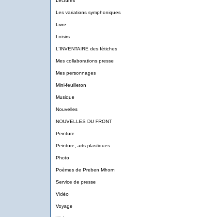
Lectures
Les variations symphoniques
Livre
Loisirs
L'INVENTAIRE des fétiches
Mes collaborations presse
Mes personnages
Mini-feuilleton
Musique
Nouvelles
NOUVELLES DU FRONT
Peinture
Peinture, arts plastiques
Photo
Poèmes de Preben Mhorn
Service de presse
Vidéo
Voyage