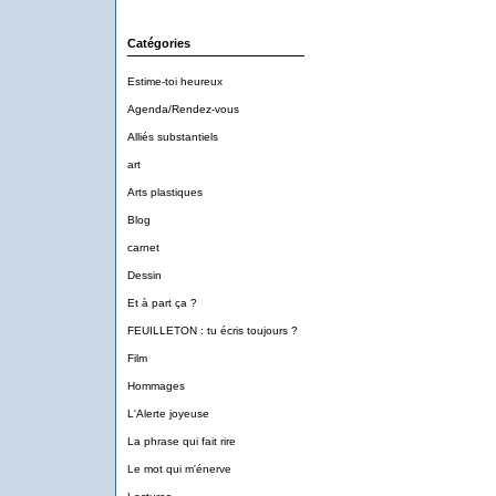
Catégories
Estime-toi heureux
Agenda/Rendez-vous
Alliés substantiels
art
Arts plastiques
Blog
carnet
Dessin
Et à part ça ?
FEUILLETON : tu écris toujours ?
Film
Hommages
L'Alerte joyeuse
La phrase qui fait rire
Le mot qui m'énerve