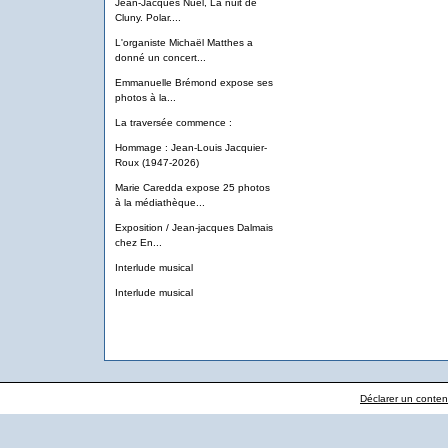
Jean-Jacques Nuel, La nuit de
Cluny. Polar....
L'organiste Michaël Matthes a
donné un concert...
Emmanuelle Brémond expose ses
photos à la...
La traversée commence :
Hommage : Jean-Louis Jacquier-
Roux (1947-2026)
Marie Caredda expose 25 photos
à la médiathèque...
Exposition / Jean-jacques Dalmais
chez En...
Interlude musical
Interlude musical
Déclarer un contenu 