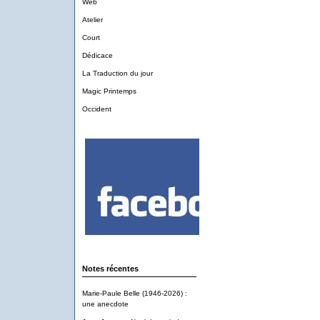
Web
Atelier
Court
Dédicace
La Traduction du jour
Magic Printemps
Occident
Notes récentes
Marie-Paule Belle (1946-2026) :
une anecdote