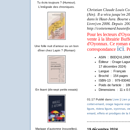
Tu écris toujours ? (Humour).
L'intégrale des chroniques.
Christian Claude Louis Co
(Ain). Il a vécu jusqu’en 2
dans le Haut-Jura. Bourse 
Livre) en 2006. Depuis 200
http://cottetemard.hautetf
Pour les lecteurs d'Oyon
vente à la librairie Buff
d'Oyonnax. Ce roman es
Une folle nuit d'amour ou un bon
ici
correspondance
. P
dîner chez Lapin ? (Roman)
ASIN ‏ : ‎
B0DQVL1RK
Éditeur ‏ : Orage
17 décembre 2024)
Langue ‏ : ‎
Français
Broché ‏ : ‎
154 pages
ISBN-13 ‏ : ‎
979-8304
Poids de l'article ‏ : ‎
18
Dimensions ‏ : ‎
11 x 0.
En lisant (dix-sept petits essais)
01:17 Publié dans
Livre
|
Lien 
cottet-emard
,
orage lagune exp
ligure
,
riviera ligure
,
oyonnax
,
ve
emard
,
effets et prodiges de la
Mariage d'automne (nouvelles).
19 décembre 2024