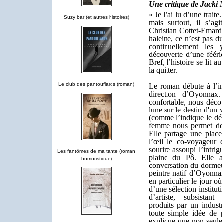
Une critique de Jacki 
« Je l’ai lu d’une trai
Suzy bar (et autres histoires)
mais surtout, il s’ag
Christian Cottet-Emard 
haleine, ce n’est pas d
continuellement les 
découverte d’une fééri
Bref, l’histoire se lit 
la quitter.
Le club des pantouflards (roman)
Le roman débute à l’in
direction d’Oyonna
confortable, nous déco
lune sur le destin d'un
(comme l’indique le dét
femme nous permet de
Elle partage une place
l’œil le co-voyageur 
sourire assoupi l’intri
Les fantômes de ma tante (roman
plaine du Pô. Elle a
humoristique)
conversation du dormeur
peintre natif d’Oyonna
en particulier le jour o
d’une sélection institu
d’artiste, subsistan
produits par un indust
toute simple idée de p
explique que non seulem