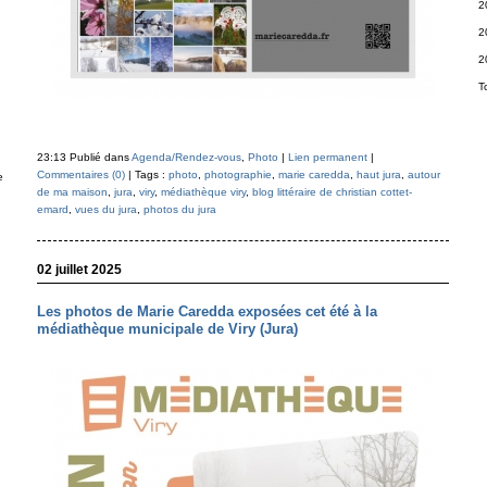
2
2
2
T
23:13 Publié dans
Agenda/Rendez-vous
,
Photo
|
Lien permanent
|
Commentaires (0)
| Tags :
photo
,
photographie
,
marie caredda
,
haut jura
,
autour
e
de ma maison
,
jura
,
viry
,
médiathèque viry
,
blog littéraire de christian cottet-
emard
,
vues du jura
,
photos du jura
02 juillet 2025
Les photos de Marie Caredda exposées cet été à la
médiathèque municipale de Viry (Jura)