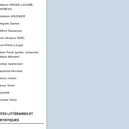
ditions ORAGE-LAGUNE-
XPRESS
rédérick HOUDAER
régoire Damon
élène Dassavray
ean-Jacques NUEL
ean-Pierre Longre
ierre Perrin (poète, romancier,
itique littéraire)
oésie maintenant
aymond Alcovère
etour chariot
evue Verso
pohielit
homas Vinau
ITES LITTÉRAIRES ET
RTISTIQUES