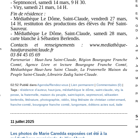
É
- Septmoncel, samedi 14 mars, 9 H 30.
B
- Viry, samedi 21 mars, 14 H.
Fin de résidence :
E
- Médiathèque Le Dôme, Saint-Claude, vendredi 27 mars,
li
14 H, restitution des productions des élèves du Pré Saint-
G
Sauveur.
D
- Médiathèque Le Dôme, Saint-Claude, samedi 28 mars,
carte blanche à Sébastien Berlendis.
J
Contacts et renseignements : www.mediathèque-
J
n
hautjurasaintclaude.fr
e
03 84 45 05 69
J
Partenariat : Haut-Jura Saint-Claude, Région Bourgogne Franche
Comté, Agence Livre et lecture Bourgogne Franche Comté,
J
Médiathèque Haut-Jura Saint Claude, La Fraternelle Maison du
o
Peuple Saint-Claude, Librairie Zadig Saint-Claude.
M
02:52 Publié dans
Agenda/Rendez-vous
|
Lien permanent
|
Commentaires (0)
|
P
Tags :
résidence d'auteur
,
haut-jura
,
médiathèque le dôme
,
saint-claude
,
viry
,
la
P
pesse
,
la fraternelle
,
maison du peuple
,
saint-lupicin
,
septmoncel
,
sébastien
)
berlendis
,
littérature
,
photographie
,
vidéo
,
blog littéraire de christian cottet-emard
,
R
franche-comté
,
bourgogne franche comté
,
lungomare
,
éditions actes sud
,
italie
S
11 juillet 2025
M
a
Les photos de Marie Caredda exposées cet été à la
.