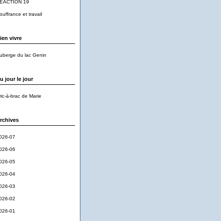
EACTION 19
ouffrance et travail
ien vivre
uberge du lac Genin
u jour le jour
ric-à-brac de Marie
rchives
026-07
026-06
026-05
026-04
026-03
026-02
026-01