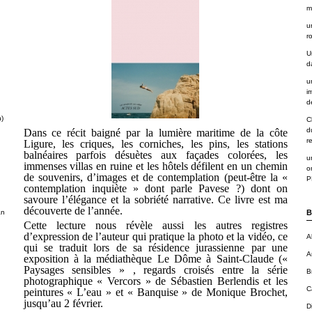
m
u
r
U
d
u
i
de
n)
C
d
Dans ce récit baigné par la lumière maritime de la côte
r
Ligure, les criques, les corniches, les pins, les stations
balnéaires parfois désuètes aux façades colorées, les
u
immenses villas en ruine et les hôtels défilent en un chemin
o
de souvenirs, d’images et de contemplation (peut-être la «
P
contemplation inquiète » dont parle Pavese ?) dont on
savoure l’élégance et la sobriété narrative. Ce livre est ma
découverte de l’année.
an
B
Cette lecture nous révèle aussi les autres registres
d’expression de l’auteur qui pratique la photo et la vidéo, ce
A
qui se traduit lors de sa résidence jurassienne par une
A
exposition à la médiathèque Le Dôme à Saint-Claude («
Paysages sensibles » , regards croisés entre la série
B
photographique « Vercors » de Sébastien Berlendis et les
C
peintures « L’eau » et « Banquise » de Monique Brochet,
jusqu’au 2 février.
D