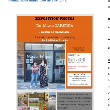
médiathèque municipale de Viry (Jura)
R
S
B
A
A
B
A
2
2
2
2
2
2
2