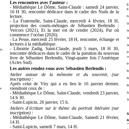
Les rencontres avec l’auteur :
É
- Médiathèque Le Dôme, Saint-Claude : samedi 24 janvier,
E
16 H 30, rencontre dédicace dans le cadre des Nuits de la
lecture.
F
- La Fraternelle, Saint-Claude, mercredi 4 février, 18 H,
G
projection des courts-métrages de Sébastien Berlendis :
Vercors (2021), Et la mer est de cendre (2024), Par où
H
commence l’océan (2026).
J
- La Pesse, mercredi 25 février, 18 H, rencontre, échange et
lectures à la médiathèque.
J
- Librairie Zadig, Saint-Claude, jeudi 5 mars, 18 H 30,
e)
P
rencontre dédicaces dans le cadre de la parution du nouveau
cr
livre de Sébastien Berlendis, Vingt-quatre fois l’Amérique
(Actes Sud).
P
Les autres rendez-vous avec Sébastien Berlendis :
R
Atelier autour de la mémoire et du souvenir, (sur
R
inscription) :
Après celui de Viry qui a eu lieu le 16 janvier dernier,
R
viendront ceux de :
ts
- Médiathèque Le Dôme, Saint-Claude, vendredi 23 janvier,
S
14 h 30.
T
- Saint-Lupicin, 26 janvier, 15 h.
Ateliers d’écriture sur le thème du portrait littéraire (sur
inscription) :
S
- Médiathèque Le Dôme, Saint-Claude, Samedi 21 février,
A
14 H.
- Saint-Lupicin, samedi 7 mars, 14 H.