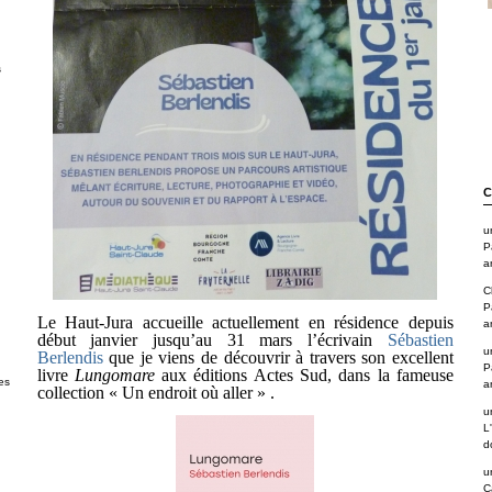
s
C
u
P
a
C
P
Le Haut-Jura accueille actuellement en résidence depuis
a
début janvier jusqu’au 31 mars l’écrivain
Sébastien
u
Berlendis
que je viens de découvrir à travers son excellent
P
livre
Lungomare
aux éditions Actes Sud, dans la fameuse
es
a
collection « Un endroit où aller » .
u
L
d
u
C