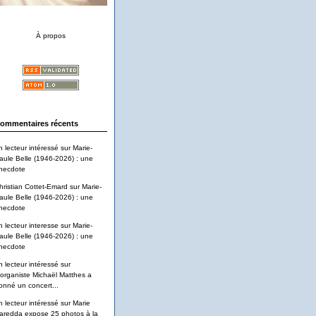
À propos
ommentaires récents
n lecteur intéressé
sur
Marie-
aule Belle (1946-2026) : une
necdote
hristian Cottet-Emard
sur
Marie-
aule Belle (1946-2026) : une
necdote
n lecteur interesse
sur
Marie-
aule Belle (1946-2026) : une
necdote
n lecteur intéressé
sur
'organiste Michaël Matthes a
onné un concert...
n lecteur intéressé
sur
Marie
aredda expose 25 photos à la