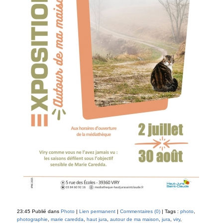
23:45 Publié dans
Photo
|
Lien permanent
|
Commentaires (0)
| Tags :
photo
,
photographie
,
marie caredda
,
haut jura
,
autour de ma maison
,
jura
,
viry
,