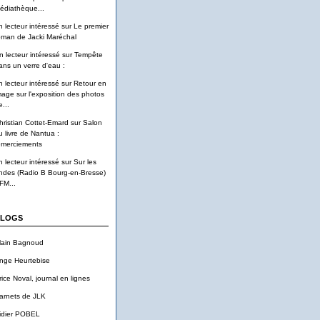
édiathèque...
n lecteur intéressé
sur
Le premier
oman de Jacki Maréchal
n lecteur intéressé
sur
Tempête
ans un verre d'eau :
n lecteur intéressé
sur
Retour en
mage sur l'exposition des photos
...
hristian Cottet-Emard
sur
Salon
u livre de Nantua :
emerciements
n lecteur intéressé
sur
Sur les
ndes (Radio B Bourg-en-Bresse)
FM...
LOGS
lain Bagnoud
nge Heurtebise
rice Noval, journal en lignes
arnets de JLK
idier POBEL