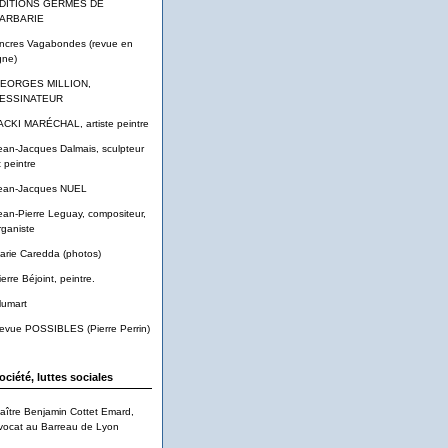
DITIONS GERMES DE
ARBARIE
ncres Vagabondes (revue en
gne)
EORGES MILLION,
ESSINATEUR
ACKI MARÉCHAL, artiste peintre
ean-Jacques Dalmais, sculpteur
t peintre
ean-Jacques NUEL
ean-Pierre Leguay, compositeur,
rganiste
arie Caredda (photos)
ierre Béjoint, peintre.
lumart
evue POSSIBLES (Pierre Perrin)
ociété, luttes sociales
aître Benjamin Cottet Emard,
vocat au Barreau de Lyon