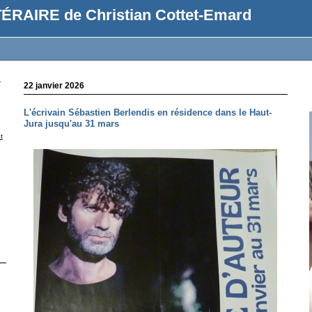
ÉRAIRE de Christian Cottet-Emard
r
22 janvier 2026
L'écrivain Sébastien Berlendis en résidence dans le Haut-
Jura jusqu'au 31 mars
t