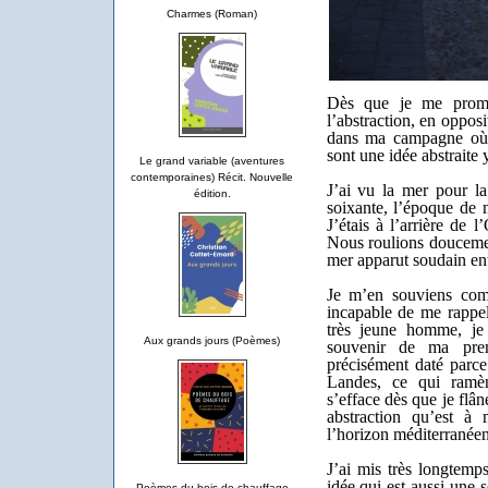
Charmes (Roman)
Dès que je me promè
l’abstraction, en oppos
dans ma campagne où 
sont une idée abstraite
Le grand variable (aventures
contemporaines) Récit. Nouvelle
J
’ai vu la mer pour la
édition.
soixante, l’époque de 
J’étais à l’arrière de
Nous roulions doucemen
mer apparut soudain en
Je m’en souviens comm
incapable de me rappel
très jeune homme, je 
Aux grands jours (Poèmes)
souvenir de ma prem
précisément daté parce
Landes, ce qui ramèn
s’efface dès que je flân
abstraction qu’est à
l’horizon méditerranéen
J’ai mis très longtemp
idée qui est aussi une
Poèmes du bois de chauffage