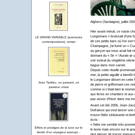
Alghero (Sardaigne), juillet 20
Hier avant minuit, ce vaste ch
Lungomare » bruissait d’une fou
LE GRAND VARIABLE (aventures
de ces petits bars où l’on ser
contemporaines), roman
Champagne, j’ai fumé un « Cu
au garçon qui nous avait fait 
donnant du « Sir » ! Aurais-je 
soir estival du vingtième siècle
bague dans mon carnet.
Depuis cette rituelle promena
mer, la petite aiguille a bientô
le Lungomare désert en cette f
Jean Tardieu, un passant, un
de pierre et griffonnant ces no
passeur, essai
comme si c’était bien le momen
aux livres en chantiers et aux 
pas assez d’hiver dans ma mon
Avant cet été 2006, Jean-Jac
Dufraisse qui veut lancer une
trouve l’idée séduisante et An
écris :
« l’idée me semble très prome
Effets et prodiges de la lune sur le
le texte mais encore sur le gr
destin d'un voyageur assoupi...
plus laisser de traces manuscr