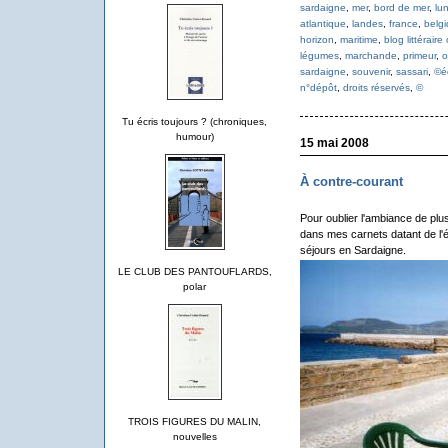
sardaigne
,
mer
,
bord de mer
,
lu
atlantique
,
landes
,
france
,
belg
horizon
,
maritime
,
blog littéraire
légumes
,
marchande
,
primeur
,
o
sardaigne
,
souvenir
,
sassari
,
©é
n°dépôt
,
droits réservés
,
©
Tu écris toujours ? (chroniques,
humour)
15 mai 2008
À contre-courant
Pour oublier l'ambiance de plu
dans mes carnets datant de l'é
séjours en Sardaigne.
LE CLUB DES PANTOUFLARDS,
polar
TROIS FIGURES DU MALIN,
nouvelles