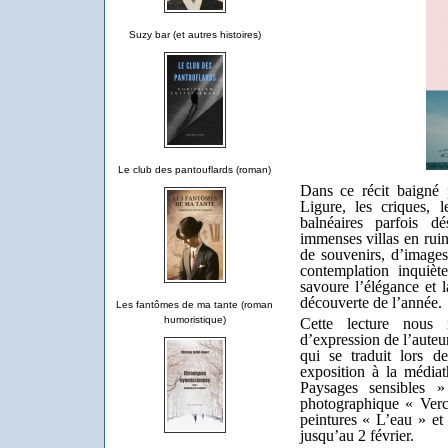
Suzy bar (et autres histoires)
Le club des pantouflards (roman)
Dans ce récit baigné 
Ligure, les criques, l
balnéaires parfois d
immenses villas en ruin
de souvenirs, d’images
contemplation inquiè
savoure l’élégance et l
découverte de l’anné
Les fantômes de ma tante (roman
humoristique)
Cette lecture nous r
d’expression de l’auteur
qui se traduit lors d
exposition à la médi
Paysages sensibles »
photographique « Verc
peintures « L’eau » e
jusqu’au 2 février.