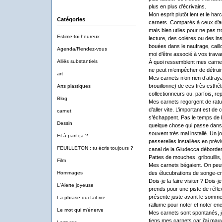
plus en plus d’écrivains.
Mon esprit plutôt lent et le har
Catégories
carnets. Comparés à ceux d’a
mais bien utiles pour ne pas 
Estime-toi heureux
lecture, des colères ou des in
bouées dans le naufrage, caillo
Agenda/Rendez-vous
moi d’être associé à vos trava
Alliés substantiels
À quoi ressemblent mes carnets
ne peut m’empêcher de détruir
art
Mes carnets n’on rien d’attraya
brouillonne) de ces très esthé
Arts plastiques
collectionneurs ou, parfois, r
Blog
Mes carnets regorgent de rature
d’aller vite. L’important est de 
carnet
s’échappent. Pas le temps de bi
Dessin
quelque chose qui passe dans l
souvent très mal installé. Un j
Et à part ça ?
passerelles installées en prévi
FEUILLETON : tu écris toujours ?
canal de la Giudecca déborder 
Pattes de mouches, gribouillis, 
Film
Mes carnets bégaient. On peut 
Hommages
des élucubrations de songe-cre
Dois-je la faire visiter ? Dois-
L'Alerte joyeuse
prends pour une piste de réfle
présente juste avant le sommei
La phrase qui fait rire
rallume pour noter et noter en
Le mot qui m'énerve
Mes carnets sont spontanés, je
tiens mes carnets car j’ai mau