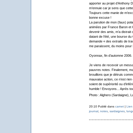
apporter au projet d’Anthony Duf
m’ennuie car je sens que cette
Toujours cette manie de m’exclu
bonne excuse !
La parution de mon (faux) pola
animées par France Baron et C
devenir des amis, m’a distrait
datant de l’été, une bourse du
demande « des extraits de trav
me paraissent, du moins pour l’
Oyonnax, fin d’automne 2006.
Je viens de recevoir un messag
pauvres notes. Finalement, ma 
brouillons que je détruis comme
mauvaise action, ce n’est rien 
soient de supériorité ou d’infér
humble ! Envoyons... Après tout, 
Photo : Alghero (Sardaigne), L
20:10 Publié dans
carnet
|
Lien
journal
,
notes
,
sardaignes
,
lung