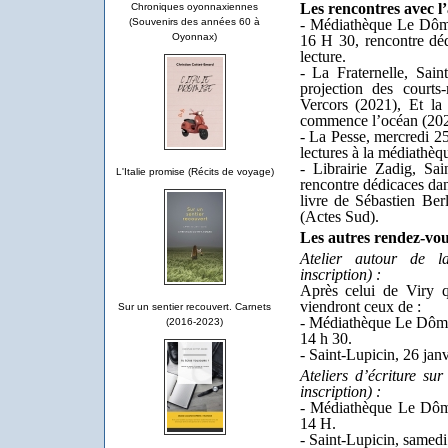
Les rencontres avec l’
Chroniques oyonnaxiennes
(Souvenirs des années 60 à
- Médiathèque Le Dôme
Oyonnax)
16 H 30, rencontre déd
lecture.
- La Fraternelle, Sain
projection des courts
Vercors (2021), Et la
commence l’océan (202
- La Pesse, mercredi 25
lectures à la médiathèq
- Librairie Zadig, Sa
L'Italie promise (Récits de voyage)
rencontre dédicaces dan
livre de Sébastien Ber
(Actes Sud).
Les autres rendez-vou
Atelier autour de l
inscription) :
Après celui de Viry q
viendront ceux de :
Sur un sentier recouvert. Carnets
- Médiathèque Le Dôme,
(2016-2023)
14 h 30.
- Saint-Lupicin, 26 janv
Ateliers d’écriture sur
inscription) :
- Médiathèque Le Dôme
14 H.
- Saint-Lupicin, samedi