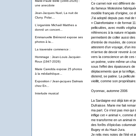
Marie-Paule Belle (1946-2026) :
Ce carnet noir est différent de c
une anecdote
du fameux Moleskine fabriquée
modèle français d’origine, ce d
Jean-Jacques Nuel, La nuit de
Cluny. Polar....
J’ai adopté depuis pas mal de
« Clairefontaine » de format 1
L'organiste Michaël Matthes a
pelliculées, avec motifs végéta
donné un concert...
références à la nature m’apaise
permettent de coller aussi des
Emmanuelle Brémond expose ses
photos à la...
d’entrée de musées, de concert
attestent d’un voyage, d’un ins
La traversée commence :
m’arrive de devoir revenir à ce
vers la conscience un de ces 
Hommage : Jean-Louis Jacquier-
un poème, voire même un chapit
Roux (1947-2026)
sous l’effet des épaisseurs de 
Marie Caredda expose 25 photos
déplacements que je lui inflig
à la médiathèque...
distend, se patine. La pellicule
vieillit, comme son propriétaire
Exposition / Jean-jacques Dalmais
chez En...
Oyonnax, automne 2006
Interlude musical
La Sardaigne est déjà loin et j
Dufraisse. Marie me fait remarq
ma part. Ce n’est pas moi qui s
inflige cet « animal », comme d
me transforme en un animal moi
des forêts d’épicéas columnair
Bugey et du Haut-Jura.
Je relis mes notes de l’été et 