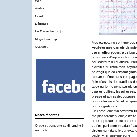
Web
Atelier
Court
Dédicace
La Traduction du jour
Magic Printemps
Mes carnets ne sont que des 
Occident
Feuilleter mes carnets de note
J'ai en effet recours à ce bon
remémorer d'improbables mome
poussiéreux du quotidien. J'all
extraites du limon mais soyon
ne s'agit que de cristaux glanés
a quand même dans ces pages d
épinglées tels des papillons de 
avec qui je me sens parfois en
cigares collées, les adresses,
presse et autres découpages, 
pour réflexion à l'arrêt, en q
rêves égratignés...
Ce carnet que m’a offert ma fill
Notes récentes
me plaît tellement que je n’os
de m’appliquer, de ne pas le co
va être parfaitement adapté au
Orgue et trompette ce dimanche 9
août à la...
directement dans le canevas 
papier », en quelque sorte.