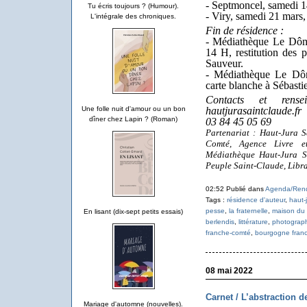
- Septmoncel, samedi 1
Tu écris toujours ? (Humour).
- Viry, samedi 21 mars,
L'intégrale des chroniques.
Fin de résidence :
- Médiathèque Le Dôme
14 H, restitution des 
Sauveur.
- Médiathèque Le Dôm
carte blanche à Sébasti
Contacts et rense
Une folle nuit d'amour ou un bon
hautjurasaintclaude.fr
dîner chez Lapin ? (Roman)
03 84 45 05 69
Partenariat : Haut-Jura 
Comté, Agence Livre e
Médiathèque Haut-Jura S
Peuple Saint-Claude, Libra
02:52 Publié dans
Agenda/Ren
Tags :
résidence d'auteur
,
haut-
pesse
,
la fraternelle
,
maison du
En lisant (dix-sept petits essais)
berlendis
,
littérature
,
photograp
franche-comté
,
bourgogne fran
08 mai 2022
Carnet / L’abstraction 
Mariage d'automne (nouvelles).