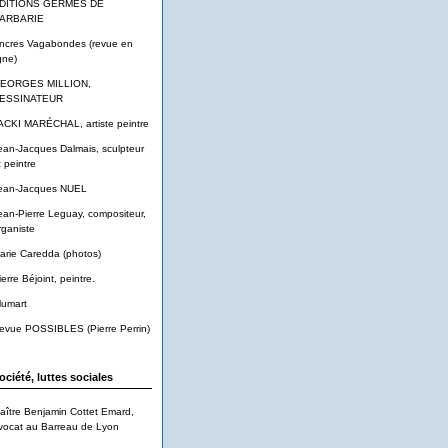
DITIONS GERMES DE
ARBARIE
ncres Vagabondes (revue en
gne)
EORGES MILLION,
ESSINATEUR
ACKI MARÉCHAL, artiste peintre
ean-Jacques Dalmais, sculpteur
t peintre
ean-Jacques NUEL
ean-Pierre Leguay, compositeur,
rganiste
arie Caredda (photos)
ierre Béjoint, peintre.
lumart
evue POSSIBLES (Pierre Perrin)
ociété, luttes sociales
aître Benjamin Cottet Emard,
vocat au Barreau de Lyon