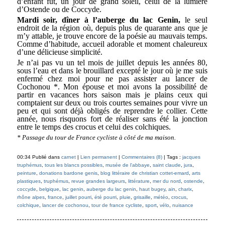
d’enfant fut, un jour de grand soleil, celui de la lumière
d’Ostende ou de Coccyde.
Mardi soir, dîner à l’auberge du lac Genin,
le seul
endroit de la région où, depuis plus de quarante ans que je
m’y attable, je trouve encore de la poésie au mauvais temps.
Comme d’habitude, accueil adorable et moment chaleureux
d’une délicieuse simplicité.
Je n’ai pas vu un tel mois de juillet depuis les années 80,
sous l’eau et dans le brouillard excepté le jour où je me suis
enfermé chez moi pour ne pas assister au lancer de
Cochonou *. Mon épouse et moi avons la possibilité de
partir en vacances hors saison mais je plains ceux qui
comptaient sur deux ou trois courtes semaines pour vivre un
peu et qui sont déjà obligés de reprendre le collier. Cette
année, nous risquons fort de réaliser sans été la jonction
entre le temps des crocus et celui des colchiques.
* Passage du tour de France cycliste à côté de ma maison.
00:34 Publié dans
carnet
|
Lien permanent
|
Commentaires (8)
| Tags :
jacques
truphémus
,
tous les blancs possibles
,
musée de l'abbaye
,
saint claude
,
jura
,
peinture
,
donations bardone genis
,
blog littéraire de christian cottet-emard
,
arts
plastiques
,
truphémus
,
revue grandes largeurs
,
littérature
,
mer du nord
,
ostende
,
coccyde
,
belgique
,
lac genin
,
auberge du lac genin
,
haut bugey
,
ain
,
charix
,
rhône alpes
,
france
,
juillet pourri
,
été pourri
,
pluie
,
grisaille
,
météo
,
crocus
,
colchique
,
lancer de cochonou
,
tour de france cycliste
,
sport
,
vélo
,
nuisance