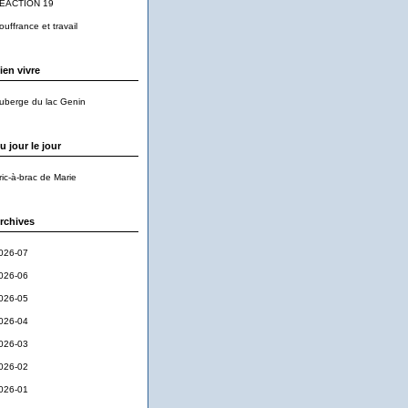
EACTION 19
ouffrance et travail
ien vivre
uberge du lac Genin
u jour le jour
ric-à-brac de Marie
rchives
026-07
026-06
026-05
026-04
026-03
026-02
026-01