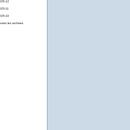
025-12
025-11
025-10
outes les archives