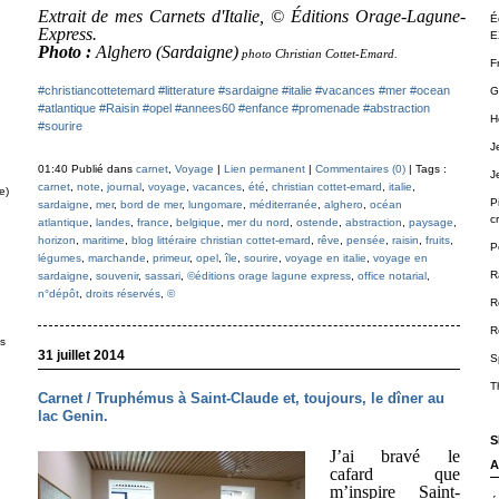
Extrait de mes Carnets d'Italie, © Éditions Orage-Lagune-
É
Express.
E
Photo :
Alghero (Sardaigne)
photo Christian Cottet-Emard.
F
#christiancottetemard
#litterature
#sardaigne
#italie
#vacances
#mer
#ocean
G
#atlantique
#Raisin
#opel
#annees60
#enfance
#promenade
#abstraction
H
#sourire
J
01:40 Publié dans
carnet
,
Voyage
|
Lien permanent
|
Commentaires (0)
| Tags :
J
carnet
,
note
,
journal
,
voyage
,
vacances
,
été
,
christian cottet-emard
,
italie
,
e)
P
sardaigne
,
mer
,
bord de mer
,
lungomare
,
méditerranée
,
alghero
,
océan
cr
atlantique
,
landes
,
france
,
belgique
,
mer du nord
,
ostende
,
abstraction
,
paysage
,
horizon
,
maritime
,
blog littéraire christian cottet-emard
,
rêve
,
pensée
,
raisin
,
fruits
,
P
légumes
,
marchande
,
primeur
,
opel
,
île
,
sourire
,
voyage en italie
,
voyage en
R
sardaigne
,
souvenir
,
sassari
,
©éditions orage lagune express
,
office notarial
,
n°dépôt
,
droits réservés
,
©
R
R
ts
31 juillet 2014
S
T
Carnet / Truphémus à Saint-Claude et, toujours, le dîner au
lac Genin.
S
J’ai bravé le
A
cafard que
m’inspire Saint-