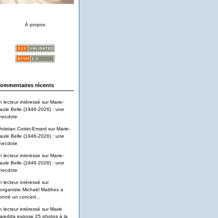
À propos
ommentaires récents
n lecteur intéressé
sur
Marie-
aule Belle (1946-2026) : une
necdote
hristian Cottet-Emard
sur
Marie-
aule Belle (1946-2026) : une
necdote
n lecteur interesse
sur
Marie-
aule Belle (1946-2026) : une
necdote
n lecteur intéressé
sur
'organiste Michaël Matthes a
onné un concert...
n lecteur intéressé
sur
Marie
aredda expose 25 photos à la