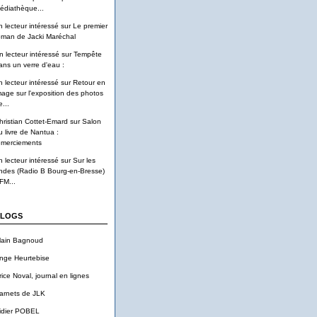
édiathèque...
n lecteur intéressé
sur
Le premier
oman de Jacki Maréchal
n lecteur intéressé
sur
Tempête
ans un verre d'eau :
n lecteur intéressé
sur
Retour en
mage sur l'exposition des photos
...
hristian Cottet-Emard
sur
Salon
u livre de Nantua :
emerciements
n lecteur intéressé
sur
Sur les
ndes (Radio B Bourg-en-Bresse)
FM...
LOGS
lain Bagnoud
nge Heurtebise
rice Noval, journal en lignes
arnets de JLK
idier POBEL