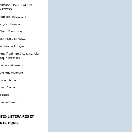
ditions ORAGE-LAGUNE-
XPRESS
rédérick HOUDAER
régoire Damon
élène Dassavray
ean-Jacques NUEL
ean-Pierre Longre
ierre Perrin (poète, romancier,
itique littéraire)
oésie maintenant
aymond Alcovère
etour chariot
evue Verso
pohielit
homas Vinau
ITES LITTÉRAIRES ET
RTISTIQUES