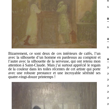
R
S
B
A
A
B
Bizarrement, ce sont deux de ces intérieurs de cafés, l’un
avec la silhouette d’un homme en pardessus au comptoir et
A
l’autre avec la silhouette de la serveuse, qui ont retenu mon
attention à Saint-Claude. Mais j’ai surtout apprécié le regain
2
de la couleur dans les toiles récentes de cet artiste qui porte
avec une
robuste prestance et une
incroyable
sérénité
ses
2
quatre-vingt-douze printemps !
2
2
2
2
2