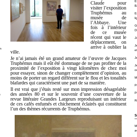
É
Claude pour
B
visiter l’exposition
Truphémus au
E
musée de
li
l’Abbaye. Une
G
fois à l’intérieur
D
de ce musée
récent qui vaut le
J
déplacement, on
J
arrive à oublier la
n
e
ville.
Je n’ai jamais été un grand amateur de l’œuvre de Jacques
J
Truphémus mais il eût été dommage de ne pas profiter de la
J
proximité de l’exposition à vingt kilomètres de chez moi
o
pour essayer, sinon de changer complètement d’opinion, au
moins de porter un regard différent sur le flou et les tonalités
M
blafardes qui caractérisent une part de sa manière.
P
Il est vrai que j’étais resté sur mon impression désagréable
P
des années 80 et sur le souvenir d’une couverture de la
)
revue littéraire Grandes Largeurs reproduisant un intérieur
R
de ces cafés enfumés et chichement éclairés qui constituent
l’un des thèmes récurrents de Truphémus.
S
M
a
.