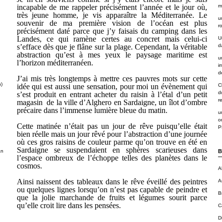
incapable de me rappeler précisément l’année et le jour où,
m
très jeune homme, je vis apparaître la Méditerranée. Le
u
souvenir de ma première vision de l’océan est plus
r
précisément daté parce que j’y faisais du camping dans les
Landes, ce qui ramène certes au concret mais celui-ci
U
s’efface dès que je flâne sur la plage. Cependant, la véritable
d
abstraction qu’est à mes yeux le paysage maritime est
u
l’horizon méditerranéen.
i
de
J’ai mis très longtemps à mettre ces pauvres mots sur cette
n)
idée qui est aussi une sensation, pour moi un évènement qui
C
d
s’est produit en entrant acheter du raisin à l’étal d’un petit
r
magasin de la ville d’Alghero en Sardaigne, un îlot d’ombre
précaire dans l’immense lumière bleue du matin.
u
o
Cette matinée n’était pas un jour de rêve puisqu’elle était
P
bien réelle mais un jour rêvé pour l’abstraction d’une journée
où ces gros raisins de couleur parme qu’on trouve en été en
Sardaigne se suspendaient en sphères scarieuses dans
an
B
l’espace ombreux de l’échoppe telles des planètes dans le
cosmos.
A
Ainsi naissent des tableaux dans le rêve éveillé des peintres
A
ou quelques lignes lorsqu’on n’est pas capable de peindre et
B
que la jolie marchande de fruits et légumes sourit parce
qu’elle croit lire dans les pensées.
C
D