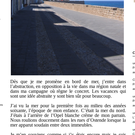
s
C
u
P
a
C
Dès que je me promène en bord de mer, j’entre dans
P
l’abstraction, en opposition à la vie dans ma région natale et
a
dans ma campagne où règne le concret. Les vacances qui
sont une idée abstraite y sont bien sûr pour beaucoup.
u
P
J
’ai vu la mer pour la première fois au milieu des années
es
a
soixante, l’époque de mon enfance. C’était la mer du nord.
u
J’étais à l’arrière de l’Opel blanche crème de mon parrain.
L
Nous roulions doucement dans les rues d’Ostende lorsque la
d
mer apparut soudain entre deux immeubles.
u
Je m’en souviens comme si j’y étais encore mais je suis
C