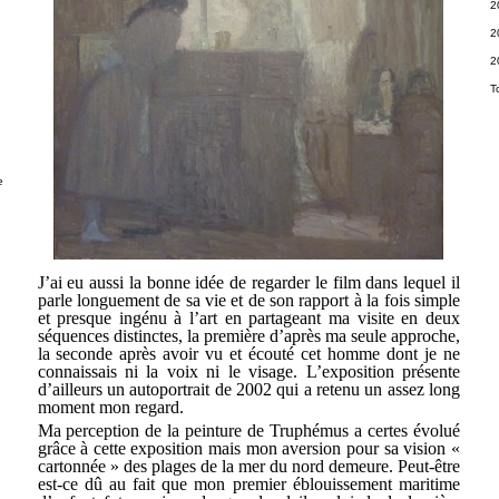
2
2
2
T
e
J’ai eu aussi la bonne idée de regarder le film dans lequel il
parle longuement de sa vie et de son rapport à la fois simple
et presque ingénu à l’art en partageant ma visite en deux
séquences distinctes, la première d’après ma seule approche,
la seconde après avoir vu et écouté cet homme dont je ne
connaissais ni la voix ni le visage. L’exposition présente
d’ailleurs un autoportrait de 2002 qui a retenu un assez long
moment mon regard.
Ma perception de la peinture de Truphémus a certes évolué
grâce à cette exposition mais mon aversion pour sa vision «
cartonnée » des plages de la mer du nord demeure. Peut-être
est-ce dû au fait que mon premier éblouissement maritime