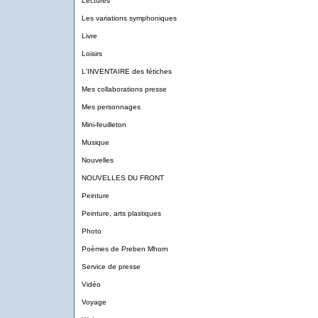
Lectures
Les variations symphoniques
Livre
Loisirs
L'INVENTAIRE des fétiches
Mes collaborations presse
Mes personnages
Mini-feuilleton
Musique
Nouvelles
NOUVELLES DU FRONT
Peinture
Peinture, arts plastiques
Photo
Poèmes de Preben Mhorn
Service de presse
Vidéo
Voyage