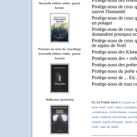
Protège-nous des rebel
Nouvelle édition reliée, grand
Protège-nous de ceux qu
format.
sauver l'humanité
Protège-nous de ceux qu
un potager
Protège-nous de ceux qu
demandent pourquoi nou
Protège-nous de ceux qu
de sapins de Noël
Poèmes du bois de chauffage
Protège-nous des Khme
(nouvelle édition reliée, grand
Protège-nous des « enf
format)
Protège-nous des poètes
Protège-nous du poète 
Protège-nous de ... E
Protège-nous de tous c
Veilleuses (poèmes)
01:14 Publié dans
Et à part ça 
père noël
,
noël
,
vœux
,
protéger
consensus
,
conformisme
,
nouve
vertu
,
valeurs
,
bénévolat
,
pochet
emard
,
esprit d'équipe
,
sport
,
co
noël
,
nain de jardin