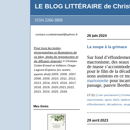
LE BLOG LITTÉRAIRE de Christ
ISSN 2266-3959
contact.ccottetemard@yahoo.fr
26 juin 2024
La soupe à la grimace
Pour tous les textes,
photographies et illustrations de
Sur fond d’effondrement
ce blog, droits de reproduction et
de diffusion réservés
© Christian
macronisme, des seaux d
Cottet-Emard et éditions Orage-
de masse s’accommode s
Lagune-Express (ou autres
pour le film de la décad
ayants droit) 2005, 2006, 2007,
nous assistons en ce m
2008, 2009, 2010, 2011, 2012,
marionnette
pour incarn
2013, 2014, 2015, 2016, 2017,
passage, pauvre Beetho
2018, 2019, 2020,2021
,2022,
2023, 2024, 2025, 2026.
17:21 |
Lien permanent
|
Commen
macronisme
,
sport
,
kitch
,
laideur
effondrement
,
décadence
,
sou
Mes livres
29 avril 2023