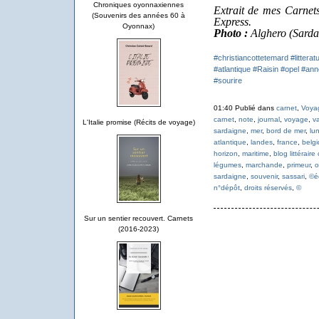
Chroniques oyonnaxiennes
Extrait de mes Carnets
(Souvenirs des années 60 à
Express.
Oyonnax)
Photo :
Alghero (Sarda
#christiancottetemard
#litterat
#atlantique
#Raisin
#opel
#ann
#sourire
01:40 Publié dans
carnet
,
Voya
carnet
,
note
,
journal
,
voyage
,
v
L'Italie promise (Récits de voyage)
sardaigne
,
mer
,
bord de mer
,
lu
atlantique
,
landes
,
france
,
belg
horizon
,
maritime
,
blog littéraire
légumes
,
marchande
,
primeur
,
o
sardaigne
,
souvenir
,
sassari
,
©é
n°dépôt
,
droits réservés
,
©
Sur un sentier recouvert. Carnets
(2016-2023)