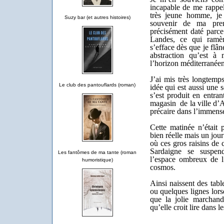
incapable de me rappel
très jeune homme, je 
Suzy bar (et autres histoires)
souvenir de ma prem
précisément daté parce
Landes, ce qui ramèn
s’efface dès que je flân
abstraction qu’est à
l’horizon méditerranéen
J’ai mis très longtemp
Le club des pantouflards (roman)
idée qui est aussi une
s’est produit en entran
magasin de la ville d’
précaire dans l’immens
Cette matinée n’était 
bien réelle mais un jou
où ces gros raisins de
Sardaigne se suspend
Les fantômes de ma tante (roman
l’espace ombreux de l’
humoristique)
cosmos.
Ainsi naissent des tabl
ou quelques lignes lors
que la jolie marchand
qu’elle croit lire dans l