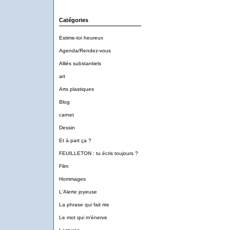
Catégories
Estime-toi heureux
Agenda/Rendez-vous
Alliés substantiels
art
Arts plastiques
Blog
carnet
Dessin
Et à part ça ?
FEUILLETON : tu écris toujours ?
Film
Hommages
L'Alerte joyeuse
La phrase qui fait rire
Le mot qui m'énerve