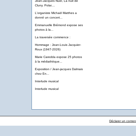
Jean-Jacques Nuel, La nuit de
Cluny. Polar....
L'organiste Michaël Matthes a
donné un concert...
Emmanuelle Brémond expose ses
photos à la...
La traversée commence :
Hommage : Jean-Louis Jacquier-
Roux (1947-2026)
Marie Caredda expose 25 photos
à la médiathèque...
Exposition / Jean-jacques Dalmais
chez En...
Interlude musical
Interlude musical
Déclarer un contenu 