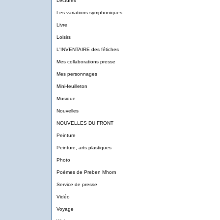
Lectures
Les variations symphoniques
Livre
Loisirs
L'INVENTAIRE des fétiches
Mes collaborations presse
Mes personnages
Mini-feuilleton
Musique
Nouvelles
NOUVELLES DU FRONT
Peinture
Peinture, arts plastiques
Photo
Poèmes de Preben Mhorn
Service de presse
Vidéo
Voyage