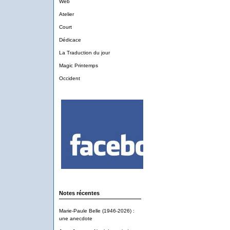
Web
Atelier
Court
Dédicace
La Traduction du jour
Magic Printemps
Occident
Notes récentes
Marie-Paule Belle (1946-2026) :
une anecdote