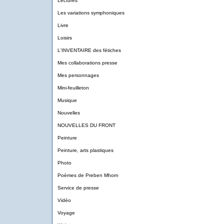
Lectures
Les variations symphoniques
Livre
Loisirs
L'INVENTAIRE des fétiches
Mes collaborations presse
Mes personnages
Mini-feuilleton
Musique
Nouvelles
NOUVELLES DU FRONT
Peinture
Peinture, arts plastiques
Photo
Poèmes de Preben Mhorn
Service de presse
Vidéo
Voyage