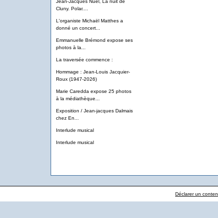
Jean-Jacques Nuel, La nuit de
Cluny. Polar....
L'organiste Michaël Matthes a
donné un concert...
Emmanuelle Brémond expose ses
photos à la...
La traversée commence :
Hommage : Jean-Louis Jacquier-
Roux (1947-2026)
Marie Caredda expose 25 photos
à la médiathèque...
Exposition / Jean-jacques Dalmais
chez En...
Interlude musical
Interlude musical
Déclarer un contenu 