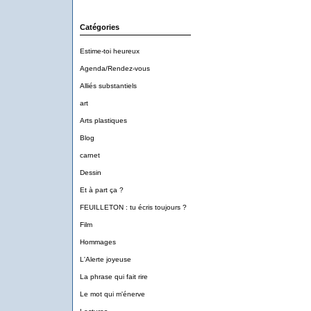
Catégories
Estime-toi heureux
Agenda/Rendez-vous
Alliés substantiels
art
Arts plastiques
Blog
carnet
Dessin
Et à part ça ?
FEUILLETON : tu écris toujours ?
Film
Hommages
L'Alerte joyeuse
La phrase qui fait rire
Le mot qui m'énerve