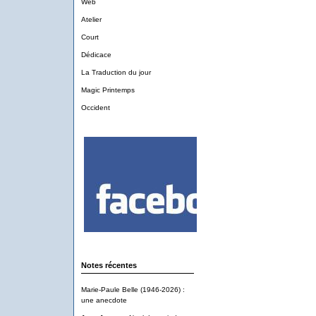
Web
Atelier
Court
Dédicace
La Traduction du jour
Magic Printemps
Occident
Notes récentes
Marie-Paule Belle (1946-2026) :
une anecdote