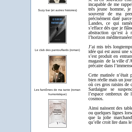
incapable de me rappel
très jeune homme, je 
Suzy bar (et autres histoires)
souvenir de ma prem
précisément daté parce
Landes, ce qui ramèn
s’efface dès que je flân
abstraction qu’est à
l’horizon méditerranéen
J’ai mis très longtemp
Le club des pantouflards (roman)
idée qui est aussi une
s’est produit en entran
magasin de la ville d’
précaire dans l’immens
Cette matinée n’était 
bien réelle mais un jou
où ces gros raisins de
Sardaigne se suspend
Les fantômes de ma tante (roman
l’espace ombreux de l’
humoristique)
cosmos.
Ainsi naissent des tabl
ou quelques lignes lors
que la jolie marchand
qu’elle croit lire dans l