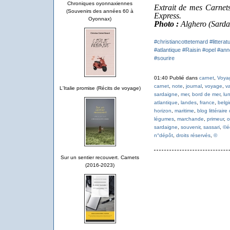
Chroniques oyonnaxiennes
Extrait de mes Carnets
(Souvenirs des années 60 à
Express.
Oyonnax)
Photo :
Alghero (Sarda
#christiancottetemard
#litterat
#atlantique
#Raisin
#opel
#ann
#sourire
01:40 Publié dans
carnet
,
Voya
carnet
,
note
,
journal
,
voyage
,
v
L'Italie promise (Récits de voyage)
sardaigne
,
mer
,
bord de mer
,
lu
atlantique
,
landes
,
france
,
belg
horizon
,
maritime
,
blog littéraire
légumes
,
marchande
,
primeur
,
o
sardaigne
,
souvenir
,
sassari
,
©é
n°dépôt
,
droits réservés
,
©
Sur un sentier recouvert. Carnets
(2016-2023)