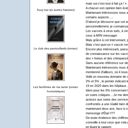
mais oui c'est tout à fait ça ! ».
A chacun son opinion bien évi
Suzy bar (et autres histoires)
Maintenant intéressons nous a
certains aspects.....
D'abord je découvre que cet av
personnellement, je connaissai
Les vaccins à virus tués, à v
ceux à ARN messager.
Mais grâce à cet intervenant, p
Mais c'est quoi un « vaccin ro
Le club des pantouflards (roman)
Encore plus intéressant, passa
de connaissance sur les vacci
des « foetus et des chimpanzés.
Sans aucune référence sur des
Maintenant intéressons nous à 
mentionné d'ailleurs, où il no
Voilà un nouveau domaine de c
2% et 5% , le pemier indicant 
19 en 2020 dans les hôpitaux..
Les fantômes de ma tante (roman
Idem pour les 5% concernant 
humoristique)
en soins critiques....Je me de
acteurs aux seins des service
confrontés a une réalité bien 
maintenant deux ans, face à c
mensonge d'État !!??
De toute évidence des chiffres 
conseille à tout ceux que cela
en lisant le rapport.