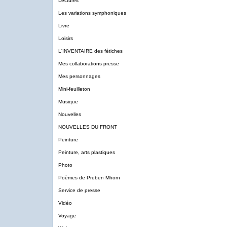
Lectures
Les variations symphoniques
Livre
Loisirs
L'INVENTAIRE des fétiches
Mes collaborations presse
Mes personnages
Mini-feuilleton
Musique
Nouvelles
NOUVELLES DU FRONT
Peinture
Peinture, arts plastiques
Photo
Poèmes de Preben Mhorn
Service de presse
Vidéo
Voyage