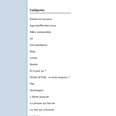
Catégories
Estime-toi heureux
Agenda/Rendez-vous
Alliés substantiels
art
Arts plastiques
Blog
carnet
Dessin
Et à part ça ?
FEUILLETON : tu écris toujours ?
Film
Hommages
L'Alerte joyeuse
La phrase qui fait rire
Le mot qui m'énerve