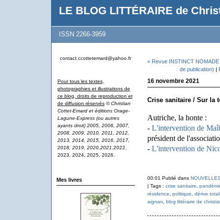
LE BLOG LITTÉRAIRE de Christ
ISSN 2266-3959
contact.ccottetemard@yahoo.fr
« Revue INSTINCT NOMADE : 
de publication)
|
16 novembre 2021
Pour tous les textes,
photographies et illustrations de
ce blog, droits de reproduction et
Crise sanitaire / Sur la t
de diffusion réservés
© Christian
Cottet-Emard et éditions Orage-
Autriche, la honte :
Lagune-Express (ou autres
ayants droit) 2005, 2006, 2007,
-
L'intervention de Maî
2008, 2009, 2010, 2011, 2012,
président de l'associati
2013, 2014, 2015, 2016, 2017,
-
L'intervention de Ni
2018, 2019, 2020,2021
,2022,
2023, 2024, 2025, 2026.
00:01 Publié dans
NOUVELLES
Mes livres
| Tags :
crise sanitaire
,
pandémi
résidence
,
politique
,
dérive total
aignan
,
blog littéraire de christ