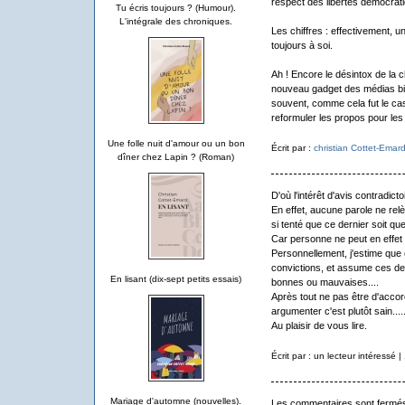
respect des libertés démocrati
Tu écris toujours ? (Humour).
L'intégrale des chroniques.
Les chiffres : effectivement, un
toujours à soi.
Ah ! Encore le désintox de la c
nouveau gadget des médias bie
souvent, comme cela fut le c
reformuler les propos pour les 
Une folle nuit d'amour ou un bon
Écrit par :
christian Cottet-Emar
dîner chez Lapin ? (Roman)
D'où l'intérêt d'avis contradictoi
En effet, aucune parole ne relè
si tenté que ce dernier soit que
Car personne ne peut en effet le
Personnellement, j'estime que 
convictions, et assume ces der
En lisant (dix-sept petits essais)
bonnes ou mauvaises....
Après tout ne pas être d'accor
argumenter c'est plutôt sain....
Au plaisir de vous lire.
Écrit par : un lecteur intéressé
Mariage d'automne (nouvelles).
Les commentaires sont fermé