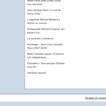
Marie-Paule Belle (1946-2026) :
une anecdote
Jean-Jacques Nuel, La nuit de
Cluny. Polar....
L'organiste Michaël Matthes a
donné un concert...
Emmanuelle Brémond expose ses
photos à la...
La traversée commence :
Hommage : Jean-Louis Jacquier-
Roux (1947-2026)
Marie Caredda expose 25 photos
à la médiathèque...
Exposition / Jean-jacques Dalmais
chez En...
Interlude musical
Déclarer un contenu 