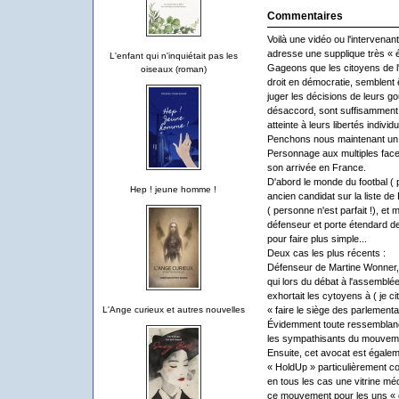
Commentaires
Voilà une vidéo ou l'intervenan
adresse une supplique très « éd
L'enfant qui n'inquiétait pas les
Gageons que les citoyens de l'
oiseaux (roman)
droit en démocratie, semblent
juger les décisions de leurs go
désaccord, sont suffisamment 
atteinte à leurs libertés individu
Penchons nous maintenant un p
Personnage aux multiples face
son arrivée en France.
D'abord le monde du footbal ( 
Hep ! jeune homme !
ancien candidat sur la liste de 
( personne n'est parfait !), et
défenseur et porte étendard de 
pour faire plus simple...
Deux cas les plus récents :
Défenseur de Martine Wonner,
qui lors du débat à l'assemblée
exhortait les cytoyens à ( je cit
L'Ange curieux et autres nouvelles
« faire le siège des parlement
Évidemment toute ressemblanc
les sympathisants du mouvement
Ensuite, cet avocat est égalem
« HoldUp » particulièrement con
en tous les cas une vitrine mé
ce mouvement pour les uns « c