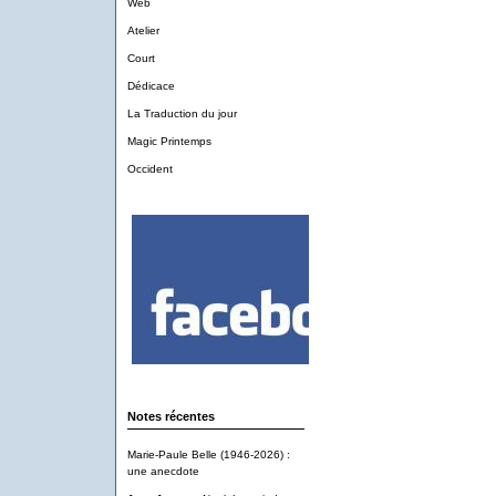
Web
Atelier
Court
Dédicace
La Traduction du jour
Magic Printemps
Occident
Notes récentes
Marie-Paule Belle (1946-2026) :
une anecdote