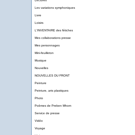
Lectures
Les variations symphoniques
Livre
Loisirs
L'INVENTAIRE des fétiches
Mes collaborations presse
Mes personnages
Mini-feuilleton
Musique
Nouvelles
NOUVELLES DU FRONT
Peinture
Peinture, arts plastiques
Photo
Poèmes de Preben Mhorn
Service de presse
Vidéo
Voyage