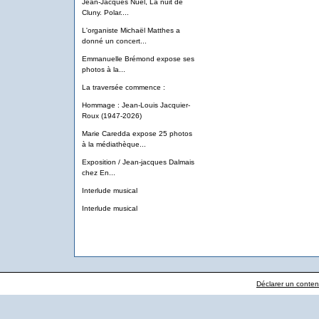
Jean-Jacques Nuel, La nuit de
Cluny. Polar....
L'organiste Michaël Matthes a
donné un concert...
Emmanuelle Brémond expose ses
photos à la...
La traversée commence :
Hommage : Jean-Louis Jacquier-
Roux (1947-2026)
Marie Caredda expose 25 photos
à la médiathèque...
Exposition / Jean-jacques Dalmais
chez En...
Interlude musical
Interlude musical
Déclarer un contenu 