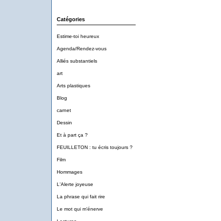
Catégories
Estime-toi heureux
Agenda/Rendez-vous
Alliés substantiels
art
Arts plastiques
Blog
carnet
Dessin
Et à part ça ?
FEUILLETON : tu écris toujours ?
Film
Hommages
L'Alerte joyeuse
La phrase qui fait rire
Le mot qui m'énerve