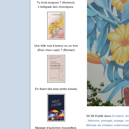
Tu écris toujours ? (Humour).
L'intégrale des chroniques.
Une folle nuit d'amour ou un bon
dîner chez Lapin ? (Roman)
En lisant (dix-sept petits essais)
00:39 Publié dans
Occident
,
Vo
:
lisbonne
,
portugal
,
voyage
,
no
littéraire de christian cottet-ema
Mariage d'automne (nouvelles).