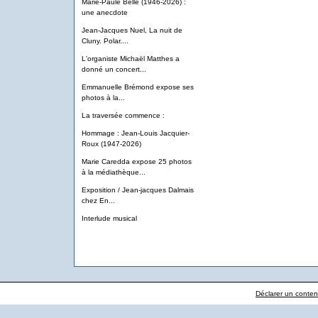
Marie-Paule Belle (1946-2026) :
une anecdote
Jean-Jacques Nuel, La nuit de
Cluny. Polar....
L'organiste Michaël Matthes a
donné un concert...
Emmanuelle Brémond expose ses
photos à la...
La traversée commence :
Hommage : Jean-Louis Jacquier-
Roux (1947-2026)
Marie Caredda expose 25 photos
à la médiathèque...
Exposition / Jean-jacques Dalmais
chez En...
Interlude musical
Déclarer un contenu 