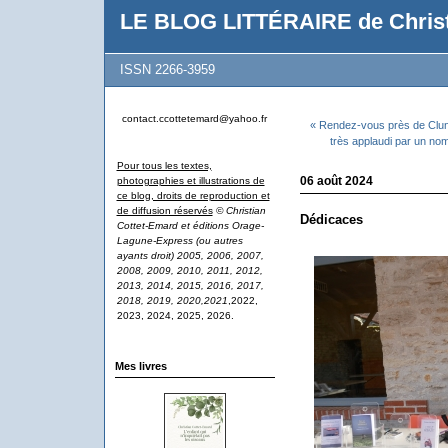
LE BLOG LITTÉRAIRE de Christ
ISSN 2266-3959
contact.ccottetemard@yahoo.fr
« Rendez-vous près de Clu
très applaudi par un nom
Pour tous les textes,
06 août 2024
photographies et illustrations de
ce blog, droits de reproduction et
de diffusion réservés
© Christian
Dédicaces
Cottet-Emard et éditions Orage-
Lagune-Express (ou autres
ayants droit) 2005, 2006, 2007,
2008, 2009, 2010, 2011, 2012,
2013, 2014, 2015, 2016, 2017,
2018, 2019, 2020,2021
,2022,
2023, 2024, 2025, 2026.
Mes livres