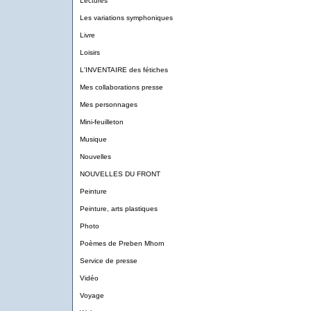
Lectures
Les variations symphoniques
Livre
Loisirs
L'INVENTAIRE des fétiches
Mes collaborations presse
Mes personnages
Mini-feuilleton
Musique
Nouvelles
NOUVELLES DU FRONT
Peinture
Peinture, arts plastiques
Photo
Poèmes de Preben Mhorn
Service de presse
Vidéo
Voyage