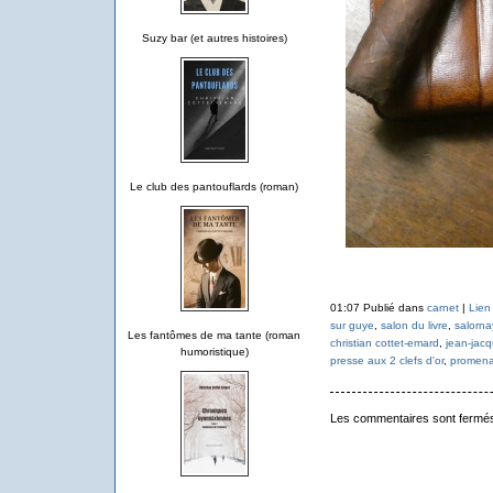
Suzy bar (et autres histoires)
Le club des pantouflards (roman)
01:07 Publié dans
carnet
|
Lien
sur guye
,
salon du livre
,
salornay
Les fantômes de ma tante (roman
christian cottet-emard
,
jean-jacq
humoristique)
presse aux 2 clefs d'or
,
promen
Les commentaires sont fermé