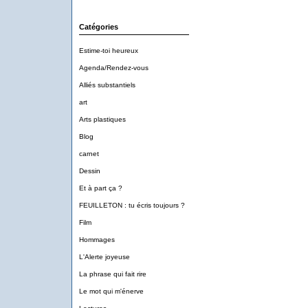
Catégories
Estime-toi heureux
Agenda/Rendez-vous
Alliés substantiels
art
Arts plastiques
Blog
carnet
Dessin
Et à part ça ?
FEUILLETON : tu écris toujours ?
Film
Hommages
L'Alerte joyeuse
La phrase qui fait rire
Le mot qui m'énerve