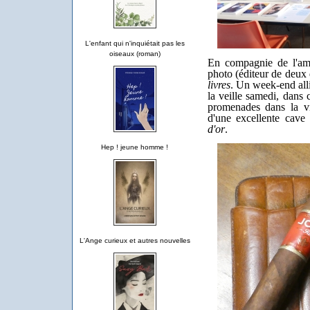
L'enfant qui n'inquiétait pas les
oiseaux (roman)
En compagnie de l'ami
photo (éditeur de deux
livres
. Un week-end alli
la veille samedi, dans 
promenades dans la vi
d'une excellente cave
d'or
.
Hep ! jeune homme !
L'Ange curieux et autres nouvelles