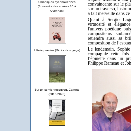
Chroniques oyonnaxiennes
convaincante sur le pla
(Souvenirs des années 60 à
sur un traverso, instru
Oyonnax)
a fait merveille dans ce
Quant à Sergio Lagua
virtuosité et éléganc
l'univers poétique pui
compositeurs sud-am
retiendra aussi sa bri
composition de l’espag
Le lendemain, Sophie 
L'Italie promise (Récits de voyage)
compagnie cette fois
l’épinette dans un p
Philippe Rameau et Jo
Sur un sentier recouvert. Carnets
(2016-2023)