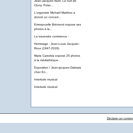
Jean-Jacques Nuel, La nuit de
Cluny. Polar....
L'organiste Michaël Matthes a
donné un concert...
Emmanuelle Brémond expose ses
photos à la...
La traversée commence :
Hommage : Jean-Louis Jacquier-
Roux (1947-2026)
Marie Caredda expose 25 photos
à la médiathèque...
Exposition / Jean-jacques Dalmais
chez En...
Interlude musical
Interlude musical
Déclarer un contenu 