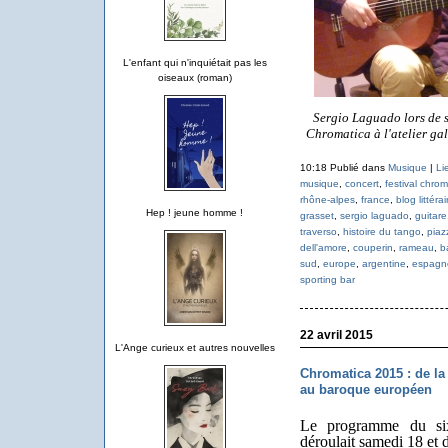
L'enfant qui n'inquiétait pas les
oiseaux (roman)
Sergio Laguado lors de s
Chromatica à l'atelier ga
10:18 Publié dans
Musique
|
Li
musique
,
concert
,
festival chro
rhône-alpes
,
france
,
blog littéra
Hep ! jeune homme !
grasset
,
sergio laguado
,
guitare
traverso
,
histoire du tango
,
piaz
dell'amore
,
couperin
,
rameau
,
b
sud
,
europe
,
argentine
,
espagn
sporting bar
22 avril 2015
L'Ange curieux et autres nouvelles
Chromatica 2015 : de l
au baroque européen
Le programme du si
déroulait samedi 18 et