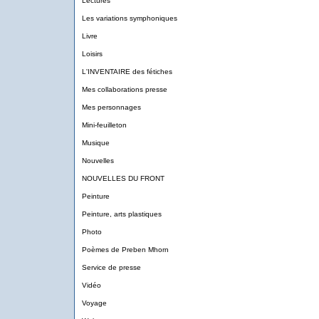
Lectures
Les variations symphoniques
Livre
Loisirs
L'INVENTAIRE des fétiches
Mes collaborations presse
Mes personnages
Mini-feuilleton
Musique
Nouvelles
NOUVELLES DU FRONT
Peinture
Peinture, arts plastiques
Photo
Poèmes de Preben Mhorn
Service de presse
Vidéo
Voyage