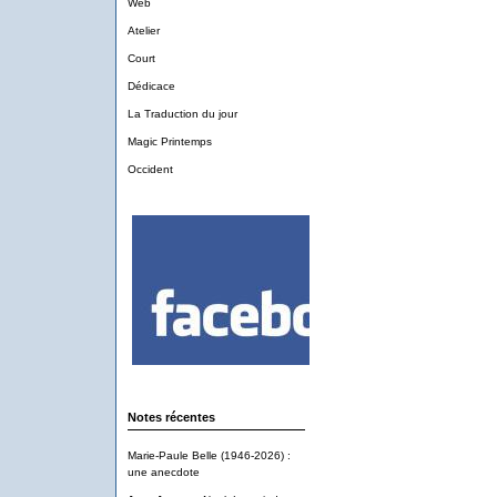
Web
Atelier
Court
Dédicace
La Traduction du jour
Magic Printemps
Occident
Notes récentes
Marie-Paule Belle (1946-2026) :
une anecdote