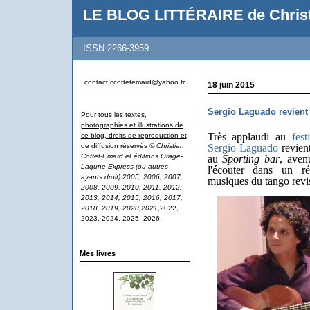
LE BLOG LITTÉRAIRE de Christ
ISSN 2266-3959
contact.ccottetemard@yahoo.fr
18 juin 2015
Sergio Laguado revient
Pour tous les textes,
photographies et illustrations de
Très applaudi au
fes
ce blog, droits de reproduction et
de diffusion réservés
© Christian
Sergio Laguado
revien
Cottet-Emard et éditions Orage-
au
Sporting bar
, aven
Lagune-Express (ou autres
l'écouter dans un ré
ayants droit) 2005, 2006, 2007,
musiques du tango revis
2008, 2009, 2010, 2011, 2012,
2013, 2014, 2015, 2016, 2017,
2018, 2019, 2020,2021
,2022,
2023, 2024, 2025, 2026.
Mes livres