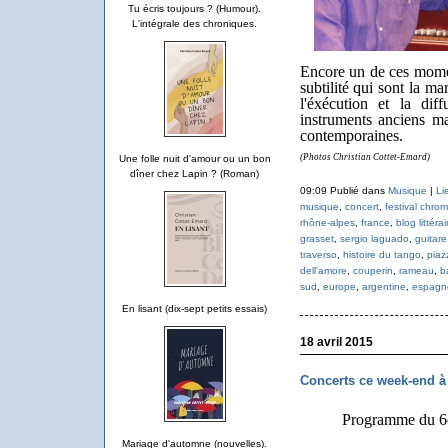
Tu écris toujours ? (Humour).
L'intégrale des chroniques.
Encore un de ces mome
subtilité qui sont la m
l'éxécution et la di
instruments anciens m
contemporaines.
(Photos Christian Cottet-Emard)
Une folle nuit d'amour ou un bon
dîner chez Lapin ? (Roman)
09:09 Publié dans
Musique
|
Li
musique
,
concert
,
festival chro
rhône-alpes
,
france
,
blog littéra
grasset
,
sergio laguado
,
guitare
traverso
,
histoire du tango
,
piaz
dell'amore
,
couperin
,
rameau
,
b
sud
,
europe
,
argentine
,
espagn
En lisant (dix-sept petits essais)
18 avril 2015
Concerts ce week-end 
Programme du 6è
Mariage d'automne (nouvelles).