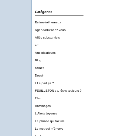
Catégories
Estime-toi heureux
Agenda/Rendez-vous
Alliés substantiels
art
Arts plastiques
Blog
carnet
Dessin
Et à part ça ?
FEUILLETON : tu écris toujours ?
Film
Hommages
L'Alerte joyeuse
La phrase qui fait rire
Le mot qui m'énerve