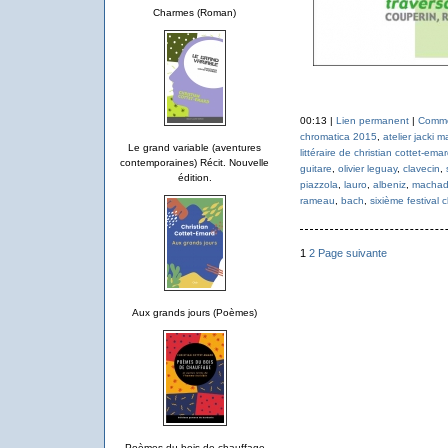
Charmes (Roman)
00:13 |
Lien permanent
|
Commen
chromatica 2015
,
atelier jacki m
Le grand variable (aventures
littéraire de christian cottet-ema
contemporaines) Récit. Nouvelle
guitare
,
olivier leguay
,
clavecin
,
édition.
piazzola
,
lauro
,
albeniz
,
macha
rameau
,
bach
,
sixième festival 
1
2
Page suivante
Aux grands jours (Poèmes)
Poèmes du bois de chauffage