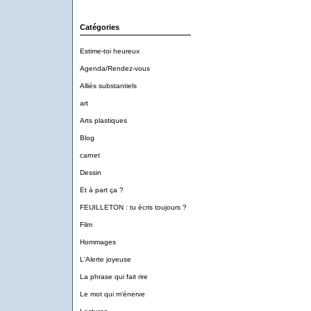
Catégories
Estime-toi heureux
Agenda/Rendez-vous
Alliés substantiels
art
Arts plastiques
Blog
carnet
Dessin
Et à part ça ?
FEUILLETON : tu écris toujours ?
Film
Hommages
L'Alerte joyeuse
La phrase qui fait rire
Le mot qui m'énerve