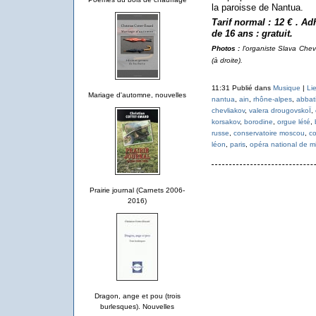
la paroisse de Nantua.
Tarif normal : 12 € . A
de 16 ans : gratuit.
Photos :
l'organiste Slava Che
(à droite).
11:31 Publié dans
Musique
|
Li
Mariage d'automne, nouvelles
nantua
,
ain
,
rhône-alpes
,
abbati
chevliakov
,
valera drougovskoÏ
,
korsakov
,
borodine
,
orgue lété
,
russe
,
conservatoire moscou
,
co
léon
,
paris
,
opéra national de m
Prairie journal (Carnets 2006-
2016)
Dragon, ange et pou (trois
burlesques). Nouvelles