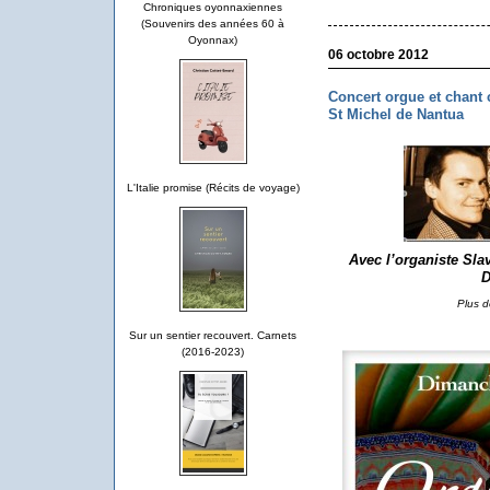
Chroniques oyonnaxiennes
(Souvenirs des années 60 à
Oyonnax)
06 octobre 2012
Concert orgue et chant 
St Michel de Nantua
L'Italie promise (Récits de voyage)
Avec
l’organiste Sl
Plus d
Sur un sentier recouvert. Carnets
(2016-2023)