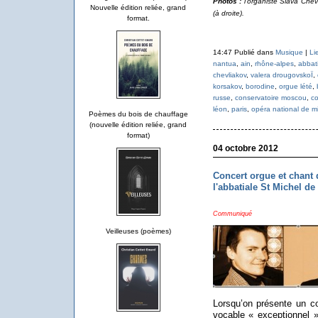
Photos :
l'organiste Slava Che
Nouvelle édition reliée, grand
(à droite).
format.
14:47 Publié dans
Musique
|
Li
nantua
,
ain
,
rhône-alpes
,
abbati
chevliakov
,
valera drougovskoÏ
,
korsakov
,
borodine
,
orgue lété
,
russe
,
conservatoire moscou
,
co
léon
,
paris
,
opéra national de m
Poèmes du bois de chauffage
(nouvelle édition reliée, grand
format)
04 octobre 2012
Concert orgue et chant
l'abbatiale St Michel de
Communiqué
Veilleuses (poèmes)
Lorsqu’on présente un co
vocable « exceptionnel »