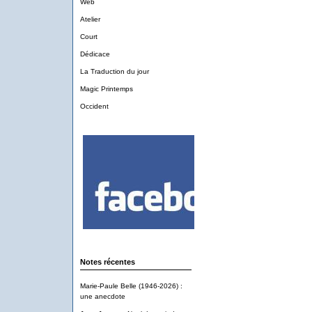
Web
Atelier
Court
Dédicace
La Traduction du jour
Magic Printemps
Occident
Notes récentes
Marie-Paule Belle (1946-2026) :
une anecdote