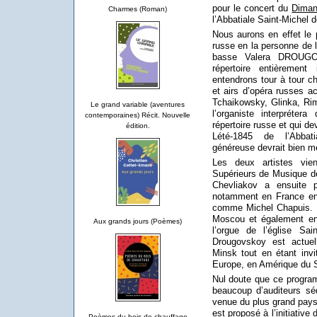
pour le concert du
Diman
Charmes (Roman)
l’Abbatiale Saint-Michel 
Nous aurons en effet le p
russe en la personne de
basse Valera DROUGO
répertoire entièremen
entendrons tour à tour ch
et airs d’opéra russes 
Tchaikowsky, Glinka, Rim
Le grand variable (aventures
l’organiste interpréter
contemporaines) Récit. Nouvelle
répertoire russe et qui d
édition.
Lété-1845 de l’Abbati
généreuse devrait bien me
Les deux artistes vie
Supérieurs de Musique d
Chevliakov a ensuite 
notamment en France en 
comme Michel Chapuis. I
Moscou et également en r
Aux grands jours (Poèmes)
l’orgue de l’église S
Drougovskoy est actuel
Minsk tout en étant invi
Europe, en Amérique du S
Nul doute que ce programm
beaucoup d’auditeurs sé
venue du plus grand pays
est proposé à l’initiativ
Poèmes du bois de chauffage