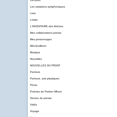
Lectures
Les variations symphoniques
Livre
Loisirs
L'INVENTAIRE des fétiches
Mes collaborations presse
Mes personnages
Mini-feuilleton
Musique
Nouvelles
NOUVELLES DU FRONT
Peinture
Peinture, arts plastiques
Photo
Poèmes de Preben Mhorn
Service de presse
Vidéo
Voyage