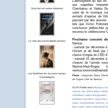
L’atmosphère du lieu en c
aux superbes interpré
Chevliakov et Valéra Dr
Suzy bar (et autres histoires)
varié de la musique ru
extraits d’opéras de Gl
passant par des œuvres 
tels que Victor Poltora
conclusion plébiscitée p
reconnu le célébrissime C
Prochains concerts d
Le club des pantouflards (roman)
Nantua :
- samedi 1er décembre à 
l’Avent et de Noël par 
classe d’orgue du CRD d’O
- samedi 15 décembre à 2
chœurs de l’armée russe
Nantua-Haut-Bug
nantua.tourisme@wanadoo
Les fantômes de ma tante (roman
Photo :
l’organiste Slava Chevl
humoristique)
de l'orgue Lété de Nantua.
02:00 Publié dans
Musique
|
Li
nantua
,
ain
,
rhône-alpes
,
abbati
chevliakov
,
valera drougovskoÏ
,
korsakov
,
borodine
,
orgue lété
,
russe
,
conservatoire moscou
,
co
léon
,
paris
,
opéra national de m