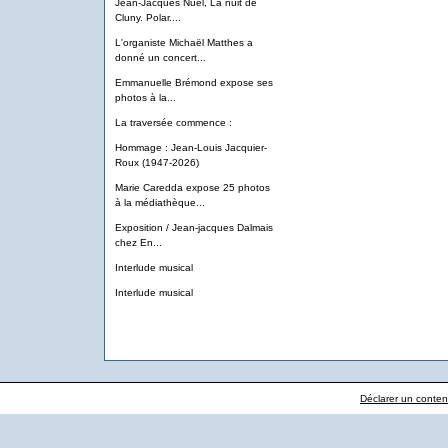
Jean-Jacques Nuel, La nuit de
Cluny. Polar....
L'organiste Michaël Matthes a
donné un concert...
Emmanuelle Brémond expose ses
photos à la...
La traversée commence :
Hommage : Jean-Louis Jacquier-
Roux (1947-2026)
Marie Caredda expose 25 photos
à la médiathèque...
Exposition / Jean-jacques Dalmais
chez En...
Interlude musical
Interlude musical
Déclarer un contenu 