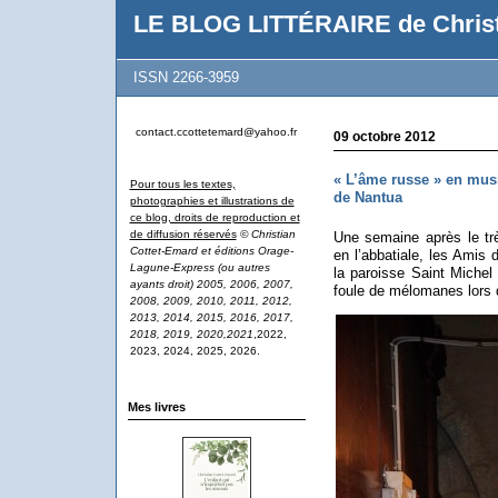
LE BLOG LITTÉRAIRE de Christ
ISSN 2266-3959
contact.ccottetemard@yahoo.fr
09 octobre 2012
« L’âme russe » en musi
Pour tous les textes,
de Nantua
photographies et illustrations de
ce blog, droits de reproduction et
de diffusion réservés
© Christian
Une semaine après le t
Cottet-Emard et éditions Orage-
en l’abbatiale, les Amis 
Lagune-Express (ou autres
la paroisse Saint Michel
ayants droit) 2005, 2006, 2007,
foule de mélomanes lors 
2008, 2009, 2010, 2011, 2012,
2013, 2014, 2015, 2016, 2017,
2018, 2019, 2020,2021
,2022,
2023, 2024, 2025, 2026.
Mes livres