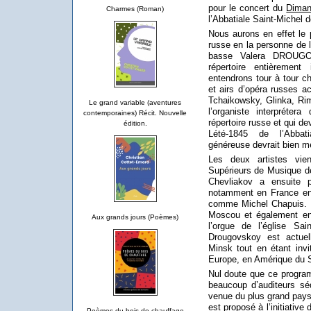
pour le concert du
Diman
Charmes (Roman)
l’Abbatiale Saint-Michel 
Nous aurons en effet le p
russe en la personne de
basse Valera DROUGO
répertoire entièremen
entendrons tour à tour ch
et airs d’opéra russes 
Tchaikowsky, Glinka, Rim
Le grand variable (aventures
l’organiste interpréter
contemporaines) Récit. Nouvelle
répertoire russe et qui d
édition.
Lété-1845 de l’Abbati
généreuse devrait bien me
Les deux artistes vie
Supérieurs de Musique d
Chevliakov a ensuite 
notamment en France en 
comme Michel Chapuis. I
Moscou et également en r
Aux grands jours (Poèmes)
l’orgue de l’église S
Drougovskoy est actuel
Minsk tout en étant invi
Europe, en Amérique du S
Nul doute que ce programm
beaucoup d’auditeurs sé
venue du plus grand pays
est proposé à l’initiativ
Poèmes du bois de chauffage