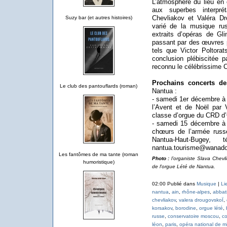
L’atmosphère du lieu en c
aux superbes interpré
Chevliakov et Valéra Dr
Suzy bar (et autres histoires)
varié de la musique ru
extraits d’opéras de Gl
passant par des œuvres 
tels que Victor Poltora
conclusion plébiscitée p
reconnu le célébrissime C
Prochains concerts d
Le club des pantouflards (roman)
Nantua :
- samedi 1er décembre à 
l’Avent et de Noël par 
classe d’orgue du CRD d’O
- samedi 15 décembre à 2
chœurs de l’armée russe
Nantua-Haut-Bug
nantua.tourisme@wanadoo
Les fantômes de ma tante (roman
Photo :
l’organiste Slava Chevl
humoristique)
de l'orgue Lété de Nantua.
02:00 Publié dans
Musique
|
Li
nantua
,
ain
,
rhône-alpes
,
abbati
chevliakov
,
valera drougovskoÏ
,
korsakov
,
borodine
,
orgue lété
,
russe
,
conservatoire moscou
,
co
léon
,
paris
,
opéra national de m