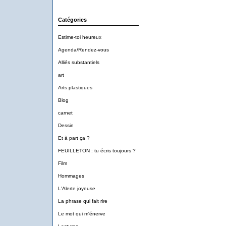
Catégories
Estime-toi heureux
Agenda/Rendez-vous
Alliés substantiels
art
Arts plastiques
Blog
carnet
Dessin
Et à part ça ?
FEUILLETON : tu écris toujours ?
Film
Hommages
L'Alerte joyeuse
La phrase qui fait rire
Le mot qui m'énerve