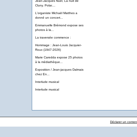
Jean-Jacques Nuel, La nuit de
Cluny. Polar....
L'organiste Michaël Matthes a
donné un concert...
Emmanuelle Brémond expose ses
photos à la...
La traversée commence :
Hommage : Jean-Louis Jacquier-
Roux (1947-2026)
Marie Caredda expose 25 photos
à la médiathèque...
Exposition / Jean-jacques Dalmais
chez En...
Interlude musical
Interlude musical
Déclarer un contenu 