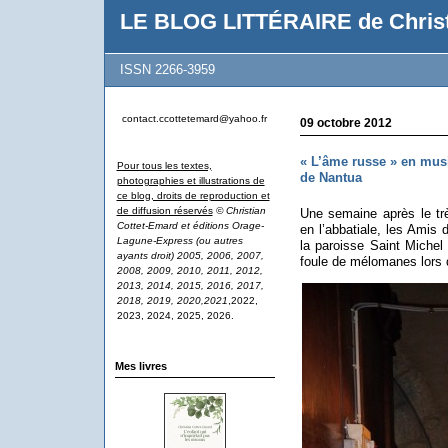
LE BLOG LITTÉRAIRE de Christ
ISSN 2266-3959
contact.ccottetemard@yahoo.fr
09 octobre 2012
« L’âme russe » en musi
Pour tous les textes,
de Nantua
photographies et illustrations de
ce blog, droits de reproduction et
de diffusion réservés
© Christian
Une semaine après le t
Cottet-Emard et éditions Orage-
en l’abbatiale, les Amis 
Lagune-Express (ou autres
la paroisse Saint Michel
ayants droit) 2005, 2006, 2007,
foule de mélomanes lors 
2008, 2009, 2010, 2011, 2012,
2013, 2014, 2015, 2016, 2017,
2018, 2019, 2020,2021
,2022,
2023, 2024, 2025, 2026.
Mes livres