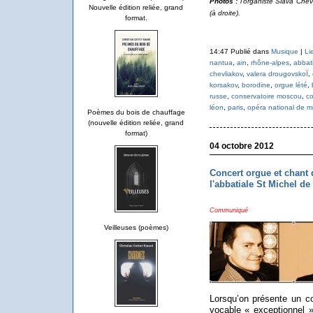
Photos :
l'organiste Slava Che
Nouvelle édition reliée, grand
(à droite).
format.
14:47 Publié dans
Musique
|
Li
nantua
,
ain
,
rhône-alpes
,
abbati
chevliakov
,
valera drougovskoÏ
,
korsakov
,
borodine
,
orgue lété
,
russe
,
conservatoire moscou
,
co
léon
,
paris
,
opéra national de m
Poèmes du bois de chauffage
(nouvelle édition reliée, grand
format)
04 octobre 2012
Concert orgue et chant
l'abbatiale St Michel de
Communiqué
Veilleuses (poèmes)
Lorsqu’on présente un co
vocable « exceptionnel »