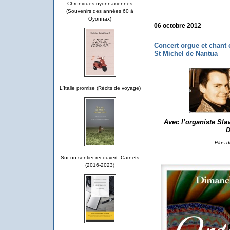
Chroniques oyonnaxiennes
(Souvenirs des années 60 à
Oyonnax)
06 octobre 2012
Concert orgue et chant 
St Michel de Nantua
L'Italie promise (Récits de voyage)
Avec
l’organiste Sl
Plus d
Sur un sentier recouvert. Carnets
(2016-2023)