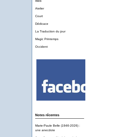
Web
Atelier
Court
Dédicace
La Traduction du jour
Magic Printemps
Occident
Notes récentes
Marie-Paule Belle (1946-2026) :
une anecdote