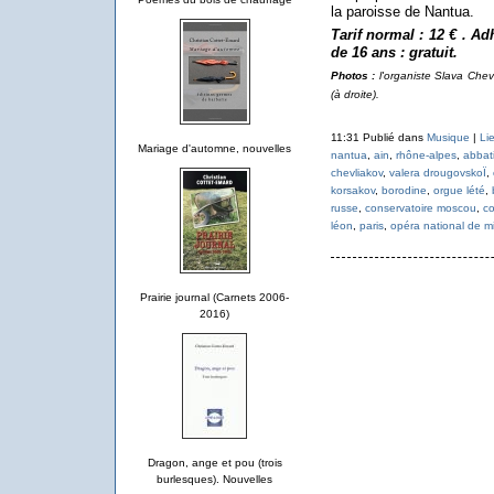
la paroisse de Nantua.
Tarif normal : 12 € . A
de 16 ans : gratuit.
Photos :
l'organiste Slava Che
(à droite).
11:31 Publié dans
Musique
|
Li
Mariage d'automne, nouvelles
nantua
,
ain
,
rhône-alpes
,
abbati
chevliakov
,
valera drougovskoÏ
,
korsakov
,
borodine
,
orgue lété
,
russe
,
conservatoire moscou
,
co
léon
,
paris
,
opéra national de m
Prairie journal (Carnets 2006-
2016)
Dragon, ange et pou (trois
burlesques). Nouvelles