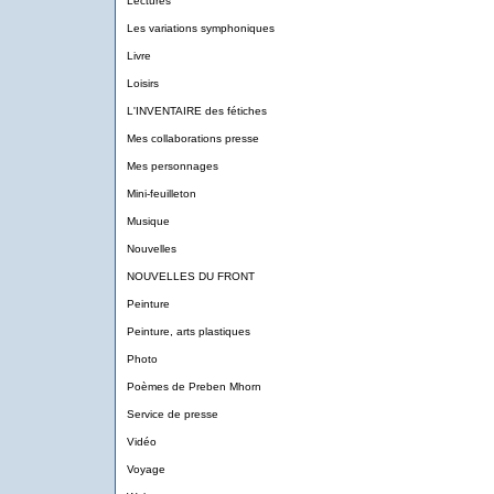
Lectures
Les variations symphoniques
Livre
Loisirs
L'INVENTAIRE des fétiches
Mes collaborations presse
Mes personnages
Mini-feuilleton
Musique
Nouvelles
NOUVELLES DU FRONT
Peinture
Peinture, arts plastiques
Photo
Poèmes de Preben Mhorn
Service de presse
Vidéo
Voyage