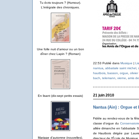
Tu écris toujours ? (Humour).
L'intégrale des chroniques.
Une folle nuit d'amour ou un bon
dîner chez Lapin ? (Roman)
22:53 Publié dans
Musique
|
Li
nantua
,
abbatiale saint michel
,
hautbois
,
basson
,
orgue
,
olivier
bach
,
telemann
,
vierne
,
amis de
21 juin 2010
En lisant (dix-sept petits essais)
Nantua (Ain) : Orgue et
Fidèle au rendez-vous de la fê
classe d’orgue du
Conservatoi
alliée dimanche en l’abbatiale
de Hautbois dirigée par Laur
Mariage d'automne (nouvelles).
directeur de l’École de Musique