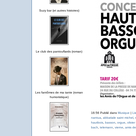
Suzy bar (et autres histoires)
Le club des pantouflards (roman)
Les fantômes de ma tante (roman
humoristique)
16:56 Publié dans
Musique
|
Li
nantua
,
abbatiale saint michel
,
hautbois
,
basson
,
orgue
,
olivier
bach
,
telemann
,
vierne
,
amis de