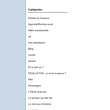
Catégories
Estime-toi heureux
Agenda/Rendez-vous
Alliés substantiels
art
Arts plastiques
Blog
carnet
Dessin
Et à part ça ?
FEUILLETON : tu écris toujours ?
Film
Hommages
L'Alerte joyeuse
La phrase qui fait rire
Le mot qui m'énerve