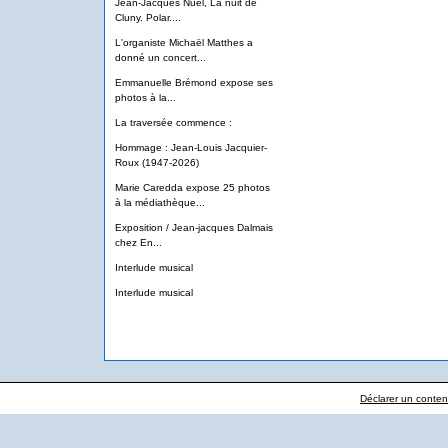
Jean-Jacques Nuel, La nuit de
Cluny. Polar....
L'organiste Michaël Matthes a
donné un concert...
Emmanuelle Brémond expose ses
photos à la...
La traversée commence :
Hommage : Jean-Louis Jacquier-
Roux (1947-2026)
Marie Caredda expose 25 photos
à la médiathèque...
Exposition / Jean-jacques Dalmais
chez En...
Interlude musical
Interlude musical
Déclarer un contenu 