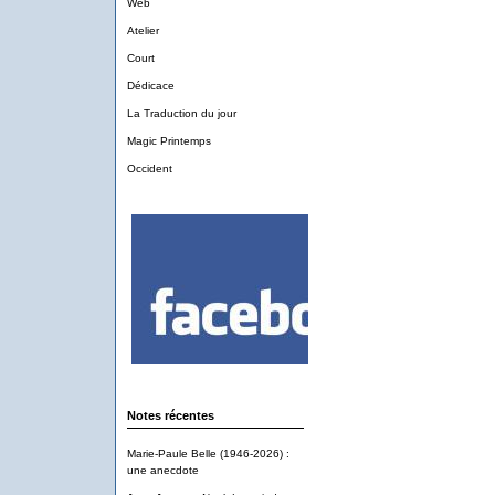
Web
Atelier
Court
Dédicace
La Traduction du jour
Magic Printemps
Occident
Notes récentes
Marie-Paule Belle (1946-2026) :
une anecdote