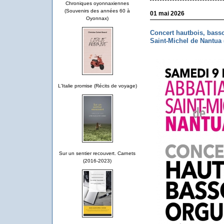
Chroniques oyonnaxiennes
(Souvenirs des années 60 à
01 mai 2026
Oyonnax)
Concert hautbois, basso
Saint-Michel de Nantua 
L'Italie promise (Récits de voyage)
Sur un sentier recouvert. Carnets
(2016-2023)