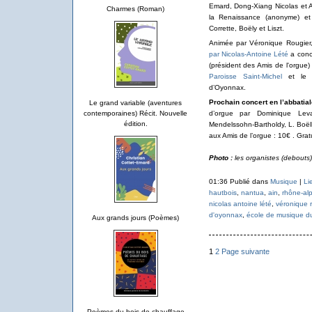
Emard, Dong-Xiang Nicolas et A
Charmes (Roman)
la Renaissance (anonyme) e
Corrette, Boëly et Liszt.
Animée par Véronique Rougier,
par Nicolas-Antoine Lété
a conc
(président des Amis de l'orgue)
Paroisse Saint-Michel
et le C
d’Oyonnax.
Prochain concert en l’abbatia
Le grand variable (aventures
d’orgue par Dominique Lev
contemporaines) Récit. Nouvelle
édition.
Mendelssohn-Bartholdy, L. Boëll
aux Amis de l’orgue : 10€ . Grat
Photo :
les organistes (debouts)
01:36 Publié dans
Musique
|
Li
hautbois
,
nantua
,
ain
,
rhône-al
nicolas antoine lété
,
véronique r
d'oyonnax
,
école de musique d
Aux grands jours (Poèmes)
1
2
Page suivante
Poèmes du bois de chauffage