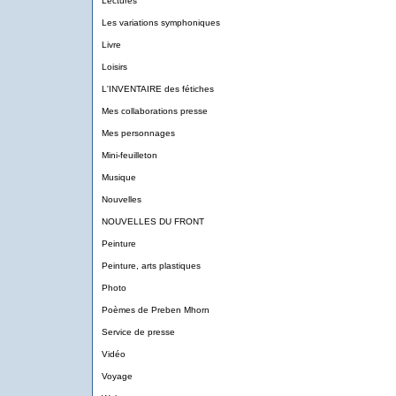
Lectures
Les variations symphoniques
Livre
Loisirs
L'INVENTAIRE des fétiches
Mes collaborations presse
Mes personnages
Mini-feuilleton
Musique
Nouvelles
NOUVELLES DU FRONT
Peinture
Peinture, arts plastiques
Photo
Poèmes de Preben Mhorn
Service de presse
Vidéo
Voyage