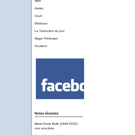
Web
Atelier
Court
Dédicace
La Traduction du jour
Magic Printemps
Occident
Notes récentes
Marie-Paule Belle (1946-2026) :
une anecdote