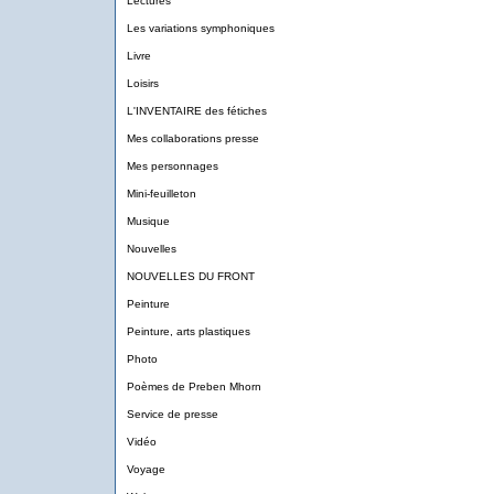
Lectures
Les variations symphoniques
Livre
Loisirs
L'INVENTAIRE des fétiches
Mes collaborations presse
Mes personnages
Mini-feuilleton
Musique
Nouvelles
NOUVELLES DU FRONT
Peinture
Peinture, arts plastiques
Photo
Poèmes de Preben Mhorn
Service de presse
Vidéo
Voyage