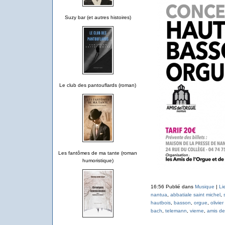
Suzy bar (et autres histoires)
Le club des pantouflards (roman)
Les fantômes de ma tante (roman
humoristique)
16:56 Publié dans
Musique
|
Li
nantua
,
abbatiale saint michel
,
hautbois
,
basson
,
orgue
,
olivier
bach
,
telemann
,
vierne
,
amis de