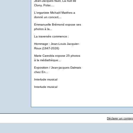
Jean-Jacques Nuel, La nuit de
Cluny. Polar....
L'organiste Michaël Matthes a
donné un concert...
Emmanuelle Brémond expose ses
photos à la...
La traversée commence :
Hommage : Jean-Louis Jacquier-
Roux (1947-2026)
Marie Caredda expose 25 photos
à la médiathèque...
Exposition / Jean-jacques Dalmais
chez En...
Interlude musical
Interlude musical
Déclarer un contenu 