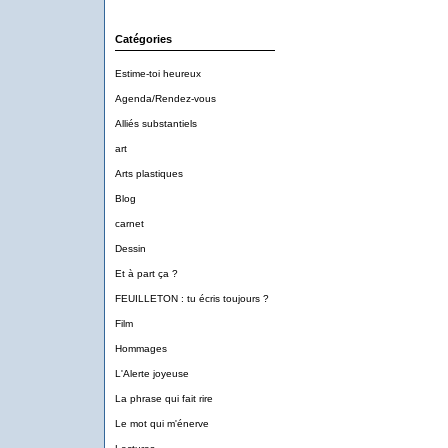
Catégories
Estime-toi heureux
Agenda/Rendez-vous
Alliés substantiels
art
Arts plastiques
Blog
carnet
Dessin
Et à part ça ?
FEUILLETON : tu écris toujours ?
Film
Hommages
L'Alerte joyeuse
La phrase qui fait rire
Le mot qui m'énerve