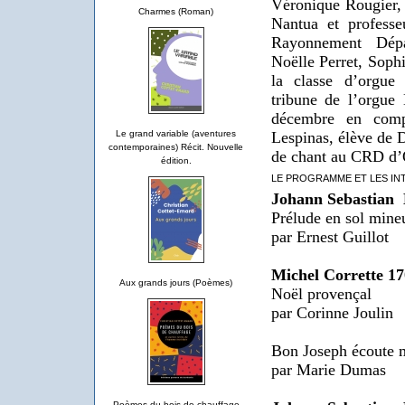
Véronique Rougier, o
Charmes (Roman)
Nantua et professe
Rayonnement Dépa
Noëlle Perret, Sophi
la classe d’orgue 
tribune de l’orgue
décembre en comp
Lespinas, élève de 
Le grand variable (aventures
contemporaines) Récit. Nouvelle
de chant au CRD d
édition.
LE PROGRAMME ET LES IN
Johann Sebastian
Prélude en sol mi
par Ernest Guillot
Michel Corrette 1
Aux grands jours (Poèmes)
Noël provençal
par Corinne Joulin
Bon Joseph écoute 
par Marie Dumas
Poèmes du bois de chauffage