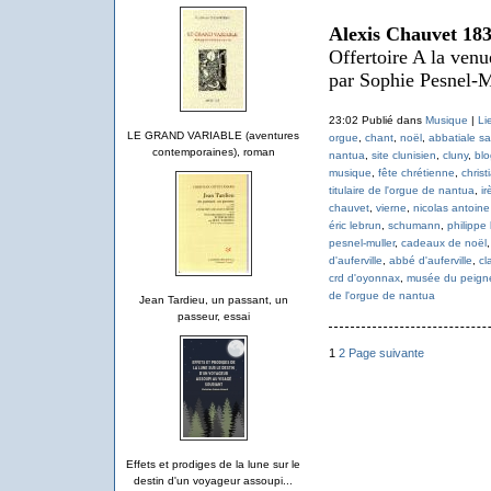
Alexis Chauvet 18
Offertoire A la ven
par Sophie Pesnel-
23:02 Publié dans
Musique
|
Li
LE GRAND VARIABLE (aventures
orgue
,
chant
,
noël
,
abbatiale sa
contemporaines), roman
nantua
,
site clunisien
,
cluny
,
blo
musique
,
fête chrétienne
,
christ
titulaire de l'orgue de nantua
,
ir
chauvet
,
vierne
,
nicolas antoine
éric lebrun
,
schumann
,
philippe 
pesnel-muller
,
cadeaux de noël
d'auferville
,
abbé d'auferville
,
cl
crd d'oyonnax
,
musée du peign
de l'orgue de nantua
Jean Tardieu, un passant, un
passeur, essai
1
2
Page suivante
Effets et prodiges de la lune sur le
destin d'un voyageur assoupi...