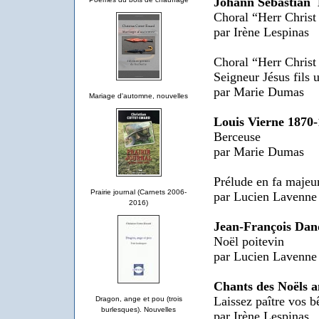
Johann Sebastian
Choral “Herr Christ
par Irène Lespinas
Choral “Herr Christ
Seigneur Jésus fils 
par Marie Dumas
Mariage d'automne, nouvelles
Louis Vierne 1870
Berceuse
par Marie Dumas
Prélude en fa maje
Prairie journal (Carnets 2006-
par Lucien Lavenne
2016)
Jean-François Dan
Noël poitevin
par Lucien Lavenne
Chants des Noëls a
Laissez paître vos b
Dragon, ange et pou (trois
burlesques). Nouvelles
par Irène Lespinas