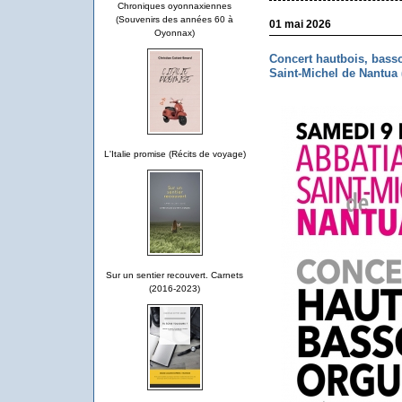
Chroniques oyonnaxiennes
(Souvenirs des années 60 à
01 mai 2026
Oyonnax)
Concert hautbois, basso
Saint-Michel de Nantua 
L'Italie promise (Récits de voyage)
Sur un sentier recouvert. Carnets
(2016-2023)