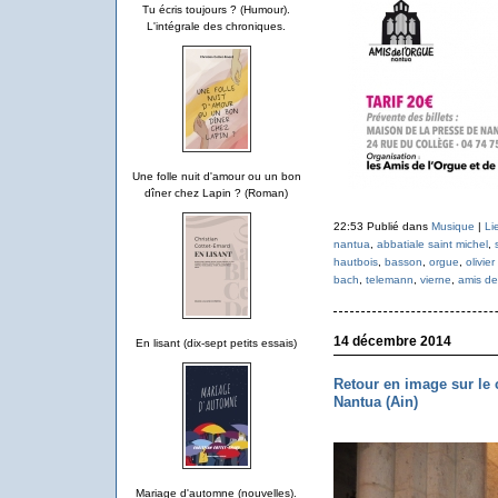
Tu écris toujours ? (Humour).
L'intégrale des chroniques.
Une folle nuit d'amour ou un bon
dîner chez Lapin ? (Roman)
22:53 Publié dans
Musique
|
Li
nantua
,
abbatiale saint michel
,
hautbois
,
basson
,
orgue
,
olivier
bach
,
telemann
,
vierne
,
amis de
14 décembre 2014
En lisant (dix-sept petits essais)
Retour en image sur le 
Nantua (Ain)
Mariage d'automne (nouvelles).