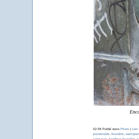
Enco
02:58 Publié dans
Photo
|
Lien
promenade
,
fourvière
,
saint-jea
saint-jean
,
basilique fourvière
,
s