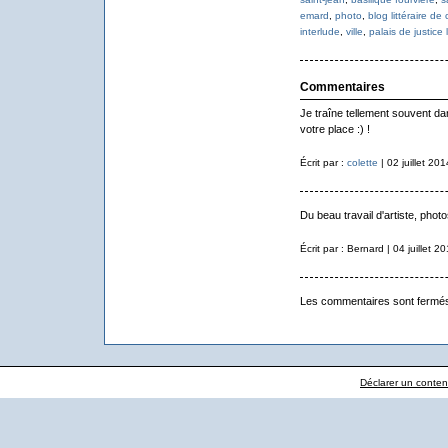
emard
,
photo
,
blog littéraire de
interlude
,
ville
,
palais de justice 
Commentaires
Je traîne tellement souvent dan
votre place :) !
Écrit par :
colette
| 02 juillet 201
Du beau travail d'artiste, photo
Écrit par : Bernard | 04 juillet 2
Les commentaires sont fermé
Déclarer un contenu 