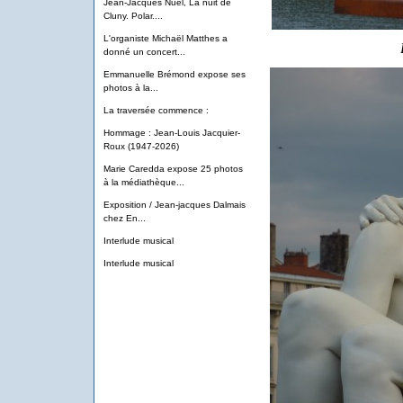
Jean-Jacques Nuel, La nuit de
Cluny. Polar....
L'organiste Michaël Matthes a
donné un concert...
Emmanuelle Brémond expose ses
photos à la...
La traversée commence :
Hommage : Jean-Louis Jacquier-
Roux (1947-2026)
Marie Caredda expose 25 photos
à la médiathèque...
Exposition / Jean-jacques Dalmais
chez En...
Interlude musical
Interlude musical