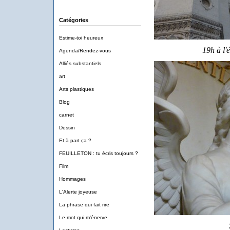
Catégories
Estime-toi heureux
19h à l'é
Agenda/Rendez-vous
Alliés substantiels
art
Arts plastiques
Blog
carnet
Dessin
Et à part ça ?
FEUILLETON : tu écris toujours ?
Film
Hommages
L'Alerte joyeuse
La phrase qui fait rire
Le mot qui m'énerve