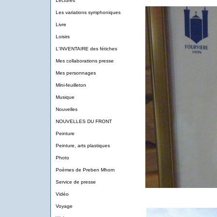
Lectures
Les variations symphoniques
Livre
Loisirs
L'INVENTAIRE des fétiches
Mes collaborations presse
Mes personnages
Mini-feuilleton
Musique
Nouvelles
NOUVELLES DU FRONT
Peinture
Peinture, arts plastiques
Photo
Poèmes de Preben Mhorn
Service de presse
Vidéo
Voyage