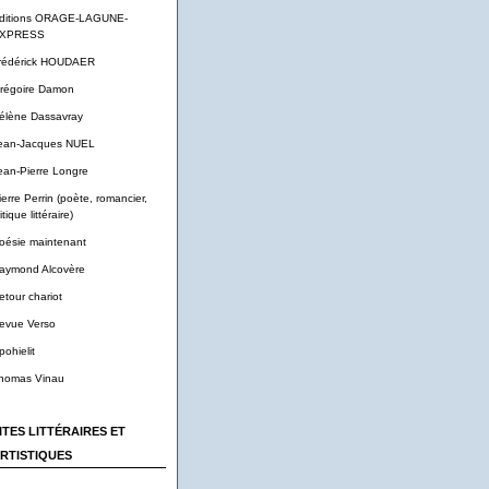
ditions ORAGE-LAGUNE-
XPRESS
rédérick HOUDAER
régoire Damon
élène Dassavray
ean-Jacques NUEL
ean-Pierre Longre
ierre Perrin (poète, romancier,
itique littéraire)
oésie maintenant
aymond Alcovère
etour chariot
evue Verso
pohielit
homas Vinau
ITES LITTÉRAIRES ET
RTISTIQUES