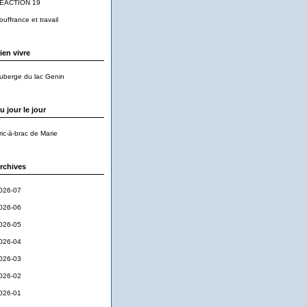
EACTION 19
ouffrance et travail
ien vivre
uberge du lac Genin
u jour le jour
ric-à-brac de Marie
rchives
026-07
026-06
026-05
026-04
026-03
026-02
026-01