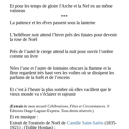
Et pour les temps de gloire l'Arche et la Nef en un même
vaisseau
***
La patience et les rêves passent sous la lanterne
L’hellébore noir attend l’hiver près des futaies pour devenir
la rose de Noël
Près de l’autel le cierge attend la nuit pour ouvrir l’ombre
comme un livre
Nées l’une et l’autre de lointains obscurs la flamme et la
fleur regardent très haut vers les voûtes où se dissipent les
parfums de la forêt et de l’encens
Et c’est à l’heure la plus sombre où elles vacillent que le
vieux monde va s’éclairer et rajeunir
(
Extrait
de mon recueil
Célébrations, Fêtes et
Circonstances
. ©
Éditions Orage-Lagune-Express. Tous droits réservés.)
Et en musique :
Extrait de l'oratorio de Noël de
Camille Saint-Saëns
(1835-
1921) : (Tollite Hostias) :