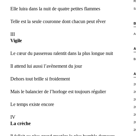
R
Elle luira dans la nuit de quatre petites flammes
S
Telle est la seule couronne dont chacun peut rêver
B
III
A
Vigile
A
Le cœur du passereau ralentit dans la plus longue nuit
B
Il attend lui aussi l’avènement du jour
A
Dehors tout brille si froidement
2
Mais le balancier de l’horloge est toujours régulier
2
2
Le temps existe encore
2
2
IV
2
La crèche
2