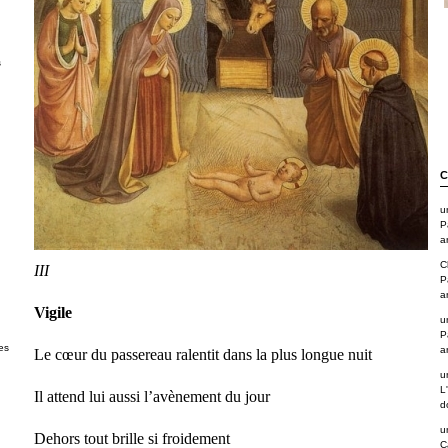
s
C
u
P
a
C
III
P
a
Vigile
u
P
es
a
Le cœur du passereau ralentit dans la plus longue nuit
u
L
Il attend lui aussi l’avènement du jour
d
u
Dehors tout brille si froidement
C