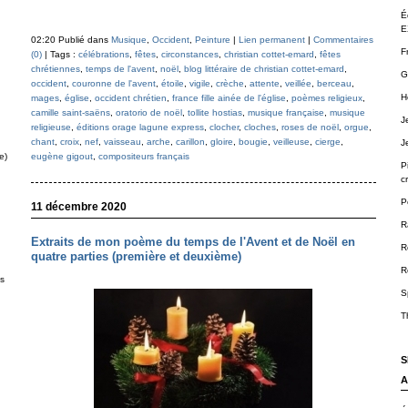
É
E
02:20 Publié dans
Musique
,
Occident
,
Peinture
|
Lien permanent
|
Commentaires
F
(0)
| Tags :
célébrations
,
fêtes
,
circonstances
,
christian cottet-emard
,
fêtes
chrétiennes
,
temps de l'avent
,
noël
,
blog littéraire de christian cottet-emard
,
G
occident
,
couronne de l'avent
,
étoile
,
vigile
,
crèche
,
attente
,
veillée
,
berceau
,
H
mages
,
église
,
occident chrétien
,
france fille ainée de l'église
,
poèmes religieux
,
camille saint-saëns
,
oratorio de noël
,
tollite hostias
,
musique française
,
musique
J
religieuse
,
éditions orage lagune express
,
clocher
,
cloches
,
roses de noël
,
orgue
,
chant
,
croix
,
nef
,
vaisseau
,
arche
,
carillon
,
gloire
,
bougie
,
veilleuse
,
cierge
,
J
eugène gigout
,
compositeurs français
e)
P
cr
P
11 décembre 2020
R
Extraits de mon poème du temps de l'Avent et de Noël en
R
quatre parties (première et deuxième)
R
ts
S
T
S
A