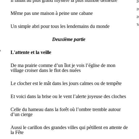
Il fallait au plus grand mystère la plus humble demeure
2
2
Même pas une maison à peine une cabane
2
T
Un simple abri pour tous les lendemains du monde
Deuxième partie
e
L'attente et la veille
De ma prairie comme d’un îlot je vois l’église de mon
village croiser dans le flot des nuées
Le clocher est le mât dans les jours calmes ou de tempête
Et voici dans la brise ou le vent l’alerte joyeuse des cloches
Celle du hameau dans la forêt où l’ombre tremble autour
d’un cierge
Aussi le carillon des grandes villes qui pétillent en attente de
la Fête