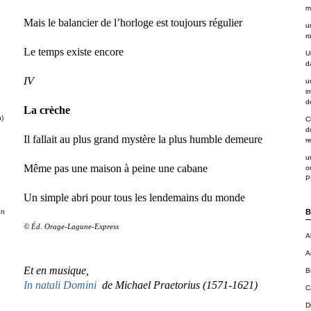
m
Mais le balancier de l’horloge est toujours régulier
u
r
Le temps existe encore
U
d
IV
u
i
de
La crèche
n)
C
d
Il fallait au plus grand mystère la plus humble demeure
r
u
Même pas une maison à peine une cabane
o
P
Un simple abri pour tous les lendemains du monde
an
B
© Éd. Orage-Lagune-Express
A
A
Et en musique,
B
In natali Domini
de Michael Praetorius (1571-1621)
C
D