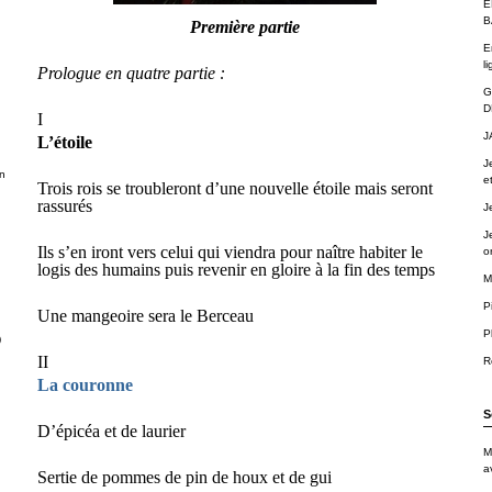
É
B
Première partie
E
li
Prologue en quatre partie :
G
D
I
J
L’étoile
J
n
e
Trois rois se troubleront d’une nouvelle étoile mais seront
rassurés
J
J
Ils s’en iront vers celui qui viendra pour naître habiter le
o
logis des humains puis revenir en gloire à la fin des temps
M
P
Une mangeoire sera le Berceau
P
)
II
R
La couronne
S
D’épicéa et de laurier
M
a
Sertie de pommes de pin de houx et de gui
.