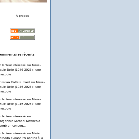
À propos
ommentaires récents
n lecteur intéressé
sur
Marie-
aule Belle (1946-2026) : une
necdote
hristian Cottet-Emard
sur
Marie-
aule Belle (1946-2026) : une
necdote
n lecteur interesse
sur
Marie-
aule Belle (1946-2026) : une
necdote
n lecteur intéressé
sur
'organiste Michaël Matthes a
onné un concert...
n lecteur intéressé
sur
Marie
aredda expose 25 photos à la