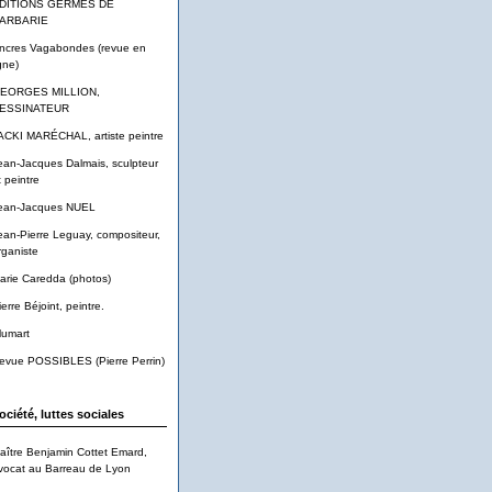
DITIONS GERMES DE
ARBARIE
ncres Vagabondes (revue en
gne)
EORGES MILLION,
ESSINATEUR
ACKI MARÉCHAL, artiste peintre
ean-Jacques Dalmais, sculpteur
t peintre
ean-Jacques NUEL
ean-Pierre Leguay, compositeur,
rganiste
arie Caredda (photos)
ierre Béjoint, peintre.
lumart
evue POSSIBLES (Pierre Perrin)
ociété, luttes sociales
aître Benjamin Cottet Emard,
vocat au Barreau de Lyon