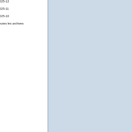
025-12
025-11
025-10
outes les archives