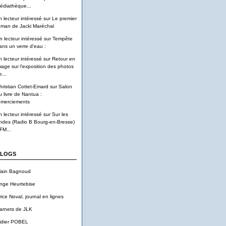
édiathèque...
n lecteur intéressé
sur
Le premier
oman de Jacki Maréchal
n lecteur intéressé
sur
Tempête
ans un verre d'eau :
n lecteur intéressé
sur
Retour en
mage sur l'exposition des photos
...
hristian Cottet-Emard
sur
Salon
u livre de Nantua :
emerciements
n lecteur intéressé
sur
Sur les
ndes (Radio B Bourg-en-Bresse)
FM...
LOGS
lain Bagnoud
nge Heurtebise
rice Noval, journal en lignes
arnets de JLK
idier POBEL