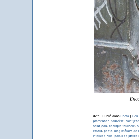
Enco
02:58 Publié dans
Photo
|
Lien
promenade
,
fourvière
,
saint-jea
saint-jean
,
basilique fourvière
,
s
emard
,
photo
,
blog littéraire de
interlude
,
ville
,
palais de justice 