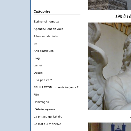
Catégories
19h à l'é
Estime-toi heureux
Agenda/Rendez-vous
Alliés substantiels
art
Arts plastiques
Blog
carnet
Dessin
Et à part ça ?
FEUILLETON : tu écris toujours ?
Film
Hommages
L'Alerte joyeuse
La phrase qui fait rire
Le mot qui m'énerve