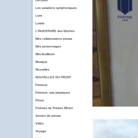
Lectures
Les variations symphoniques
Livre
Loisirs
L'INVENTAIRE des fétiches
Mes collaborations presse
Mes personnages
Mini-feuilleton
Musique
Nouvelles
NOUVELLES DU FRONT
Peinture
Peinture, arts plastiques
Photo
Poèmes de Preben Mhorn
Service de presse
Vidéo
Voyage