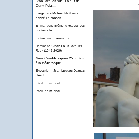
Jean-Jacques Nuel, La nuit de
Cluny. Polar....
L'organiste Michaël Matthes a
donné un concert...
Emmanuelle Brémond expose ses
photos à la...
La traversée commence :
Hommage : Jean-Louis Jacquier-
Roux (1947-2026)
Marie Caredda expose 25 photos
à la médiathèque...
Exposition / Jean-jacques Dalmais
chez En...
Interlude musical
Interlude musical