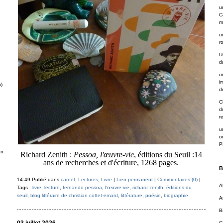
u
C
m
u
r
U
d
u
i
n)
de
C
d
r
u
o
P
an
Richard Zenith :
Pessoa, l'œuvre-vie
, éditions du Seuil :14
ans de recherches et d'écriture, 1268 pages.
B
14:49 Publié dans
carnet
,
Lectures
,
Livre
|
Lien permanent
|
Commentaires (0)
|
A
Tags :
livre
,
lecture
,
fernando pessoa
,
l'œuvre-vie
,
richard zenith
,
éditions du
seuil
,
blog littéraire de christian cottet-emard
,
littérature
,
poésie
,
biographie
A
B
C