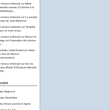
n lecteur intéressé
sur
Marie
aredda expose 25 photos à la
édiathèque...
n lecteur intéressé
sur
Le premier
oman de Jacki Maréchal
n lecteur intéressé
sur
Tempête
ans un verre d'eau :
n lecteur intéressé
sur
Retour en
mage sur l'exposition des photos
...
hristian Cottet-Emard
sur
Salon
u livre de Nantua :
emerciements
n lecteur intéressé
sur
Sur les
ndes (Radio B Bourg-en-Bresse)
FM...
LOGS
lain Bagnoud
nge Heurtebise
rice Noval, journal en lignes
arnets de JLK