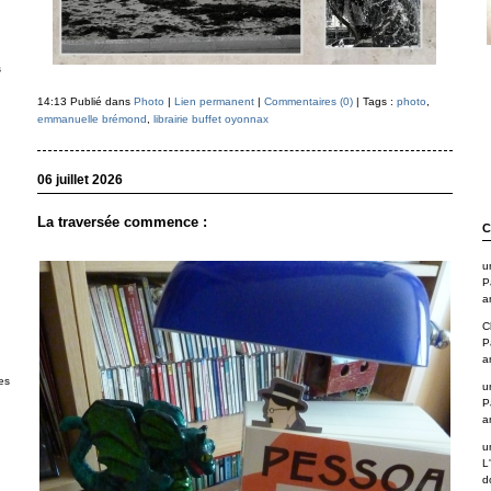
s
14:13 Publié dans
Photo
|
Lien permanent
|
Commentaires (0)
| Tags :
photo
,
emmanuelle brémond
,
librairie buffet oyonnax
06 juillet 2026
La traversée commence :
C
u
P
a
C
P
a
es
u
P
a
u
L
d