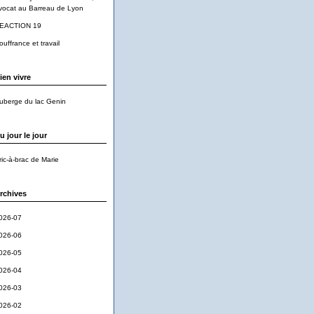
vocat au Barreau de Lyon
EACTION 19
ouffrance et travail
ien vivre
uberge du lac Genin
u jour le jour
ric-à-brac de Marie
rchives
026-07
026-06
026-05
026-04
026-03
026-02