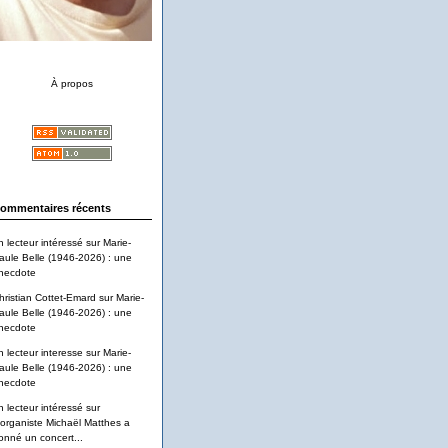
À propos
ommentaires récents
n lecteur intéressé
sur
Marie-
aule Belle (1946-2026) : une
necdote
hristian Cottet-Emard
sur
Marie-
aule Belle (1946-2026) : une
necdote
n lecteur interesse
sur
Marie-
aule Belle (1946-2026) : une
necdote
n lecteur intéressé
sur
'organiste Michaël Matthes a
onné un concert...