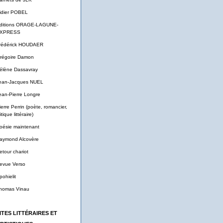
idier POBEL
ditions ORAGE-LAGUNE-
XPRESS
rédérick HOUDAER
régoire Damon
élène Dassavray
ean-Jacques NUEL
ean-Pierre Longre
ierre Perrin (poète, romancier,
itique littéraire)
oésie maintenant
aymond Alcovère
etour chariot
evue Verso
pohielit
homas Vinau
ITES LITTÉRAIRES ET