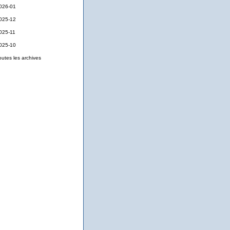
026-01
025-12
025-11
025-10
outes les archives