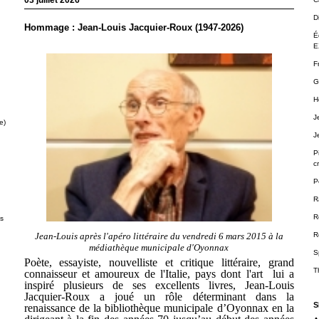
03 juillet 2026
D
Hommage : Jean-Louis Jacquier-Roux (1947-2026)
É
E
F
G
H
J
e)
J
P
cr
P
R
R
ts
Jean-Louis après l'apéro littéraire du vendredi 6 mars 2015 à la
R
médiathèque municipale d'Oyonnax
S
Poète, essayiste, nouvelliste et critique littéraire, grand
T
connaisseur et amoureux de l'Italie, pays dont l'art lui a
inspiré plusieurs de ses excellents livres, Jean-Louis
Jacquier-Roux a joué un rôle déterminant dans la
S
renaissance de la bibliothèque municipale d’Oyonnax en la