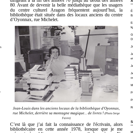
dirigeant à la fin des années 70 jusqu’au début des années
A
80
Avant de devenir la belle médiathèque que les usagers
.
du centre culturel Aragon fréquentent aujourd’hui, la
É
bibliothèque était située dans des locaux anciens du centre
B
d’Oyonnax, rue Michelet.
E
li
G
D
J
n
J
e
J
J
o
M
)
P
P
R
Jean-Louis dans les anciens locaux de la bibliothèque d'Oyonnax,
rue Michelet, derrière sa montagne magique... de livres !
(Photo Serge
Faivre)
S
C’est là que j’ai fait la connaissance de l'écrivain, alors
bibliothécaire en cette année 1978, lorsque que je me
.
M