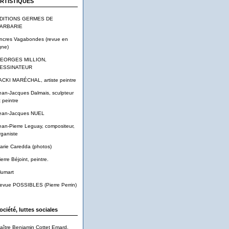
RTISTIQUES
DITIONS GERMES DE
ARBARIE
ncres Vagabondes (revue en
gne)
EORGES MILLION,
ESSINATEUR
ACKI MARÉCHAL, artiste peintre
ean-Jacques Dalmais, sculpteur
t peintre
ean-Jacques NUEL
ean-Pierre Leguay, compositeur,
rganiste
arie Caredda (photos)
ierre Béjoint, peintre.
lumart
evue POSSIBLES (Pierre Perrin)
ociété, luttes sociales
aître Benjamin Cottet Emard,