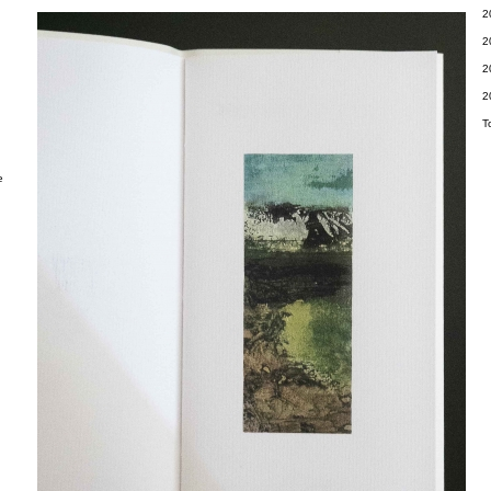
2
2
2
2
T
e