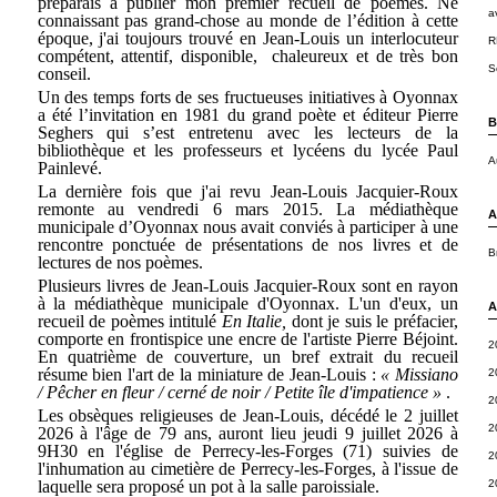
préparais à publier mon premier recueil de poèmes. Ne
a
connaissant pas grand-chose au monde de l’édition à cette
époque, j'ai toujours trouvé en Jean-Louis un interlocuteur
R
compétent, attentif, disponible, chaleureux et de très bon
S
conseil.
Un des temps forts de ses fructueuses initiatives à Oyonnax
a été l’invitation en 1981 du grand poète et éditeur Pierre
B
Seghers qui s’est entretenu avec les lecteurs de la
bibliothèque et les professeurs et lycéens du lycée Paul
A
Painlevé.
La dernière fois que j'ai revu Jean-Louis Jacquier-Roux
remonte au vendredi 6 mars 2015. La médiathèque
A
municipale d’Oyonnax nous avait conviés à participer à une
rencontre ponctuée de présentations de nos livres et de
B
lectures de nos poèmes.
Plusieurs livres de Jean-Louis Jacquier-Roux sont en rayon
à la médiathèque municipale d'Oyonnax. L'un d'eux, un
A
recueil de poèmes intitulé
En Italie,
dont je suis le préfacier,
comporte en frontispice une encre de l'artiste Pierre Béjoint.
2
En quatrième de couverture, un bref extrait du recueil
résume bien l'art de la miniature de Jean-Louis :
« Missiano
2
/ Pêcher en fleur / cerné de noir / Petite île d'impatience »
.
2
Les obsèques religieuses de Jean-Louis, décédé le 2 juillet
2
2026 à l'âge de 79 ans, auront lieu jeudi 9 juillet 2026 à
9H30 en l'église de Perrecy-les-Forges (71) suivies de
2
l'inhumation au cimetière de Perrecy-les-Forges, à l'issue de
laquelle sera proposé un pot à la salle paroissiale.
2