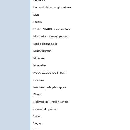
Lectures
Les variations symphoniques
Livre
Loisirs
L'INVENTAIRE des fétiches
Mes collaborations presse
Mes personnages
Mini-feuilleton
Musique
Nouvelles
NOUVELLES DU FRONT
Peinture
Peinture, arts plastiques
Photo
Poèmes de Preben Mhorn
Service de presse
Vidéo
Voyage