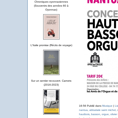
Chroniques oyonnaxiennes
(Souvenirs des années 60 à
Oyonnax)
L'Italie promise (Récits de voyage)
Sur un sentier recouvert. Carnets
(2016-2023)
16:56 Publié dans
Musique
|
Li
nantua
,
abbatiale saint michel
,
hautbois
,
basson
,
orgue
,
olivier