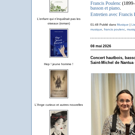
Francis Poulenc
(1899-
basson et piano
.
Entretien avec Francis 
L'enfant qui n'inquiétait pas les
oiseaux (roman)
01:48 Publié dans
Musique
|
Li
musique
,
francis poulenc
,
musiq
08 mai 2026
Concert hautbois, basso
Saint-Michel de Nantua 
Hep ! jeune homme !
L'Ange curieux et autres nouvelles