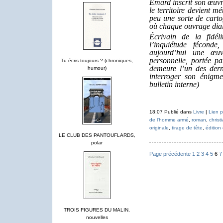
Emard inscrit son œuvr
le territoire devient m
peu une sorte de cart
où chaque ouvrage dial
Écrivain de la fidé
l’inquiétude féconde
aujourd’hui une œuv
personnelle, portée par
Tu écris toujours ? (chroniques,
demeure l’un des dern
humour)
interroger son énigm
bulletin interne)
18:07 Publié dans
Livre
|
Lien 
de l'homme armé
,
roman
,
christ
originale
,
tirage de tête
,
édition
LE CLUB DES PANTOUFLARDS,
polar
Page précédente
1
2
3
4
5
6
7
TROIS FIGURES DU MALIN,
nouvelles