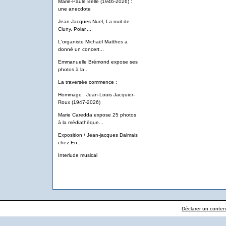
Marie-Paule Belle (1946-2026) :
une anecdote
Jean-Jacques Nuel, La nuit de
Cluny. Polar....
L'organiste Michaël Matthes a
donné un concert...
Emmanuelle Brémond expose ses
photos à la...
La traversée commence :
Hommage : Jean-Louis Jacquier-
Roux (1947-2026)
Marie Caredda expose 25 photos
à la médiathèque...
Exposition / Jean-jacques Dalmais
chez En...
Interlude musical
Déclarer un contenu 