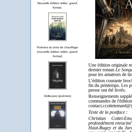
Nouvelle édition reliée, grand
format.
Poèmes du bois de chauffage
(nouvelle édition reliée, grand
format)
Une édition originale r
dernier roman
Le Song
pour les amateurs de tir
L'édition courante broch
fin du printemps. Les p
presse ont été livrés.
Renseignements supplém
Veilleuses (poèmes)
commandes de l'édition o
contact.ccottetemard@
Texte de la postface :
Christian Cottet-E
profondément enraciné
Haut-Bugey et du Jura,