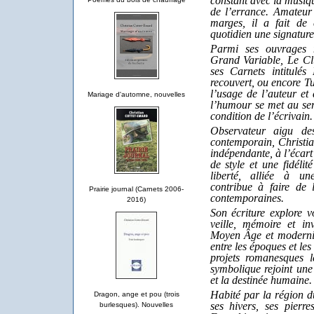
constant avec la musique
de l’errance. Amateur
marges, il a fait de c
quotidien une signature
Parmi ses ouvrages 
Grand Variable, Le Cl
ses Carnets intitulés
recouvert, ou encore Tu
l’usage de l’auteur et 
Mariage d'automne, nouvelles
l’humour se met au ser
condition de l’écrivain.
Observateur aigu de
contemporain, Christi
indépendante, à l’écar
de style et une fidélit
liberté, alliée à un
contribue à faire de l
Prairie journal (Carnets 2006-
contemporaines.
2016)
Son écriture explore vo
veille, mémoire et inv
Moyen Âge et modernité,
entre les époques et les
projets romanesques l
symbolique rejoint une 
et la destinée humaine.
Habité par la région d
Dragon, ange et pou (trois
ses hivers, ses pierre
burlesques). Nouvelles