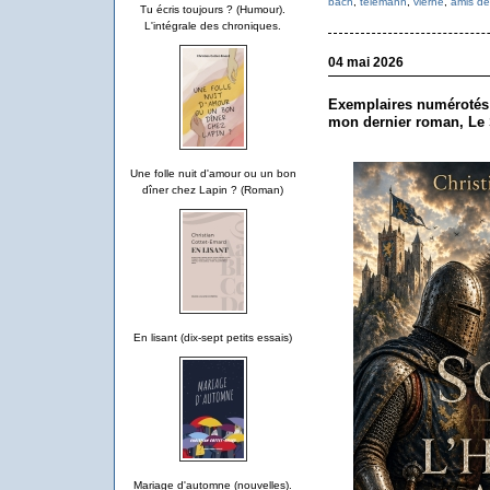
bach
,
telemann
,
vierne
,
amis de
Tu écris toujours ? (Humour).
L'intégrale des chroniques.
04 mai 2026
Exemplaires numérotés e
mon dernier roman, Le
Une folle nuit d'amour ou un bon
dîner chez Lapin ? (Roman)
En lisant (dix-sept petits essais)
Mariage d'automne (nouvelles).