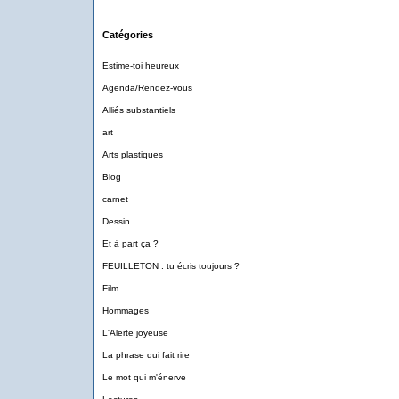
Catégories
Estime-toi heureux
Agenda/Rendez-vous
Alliés substantiels
art
Arts plastiques
Blog
carnet
Dessin
Et à part ça ?
FEUILLETON : tu écris toujours ?
Film
Hommages
L'Alerte joyeuse
La phrase qui fait rire
Le mot qui m'énerve