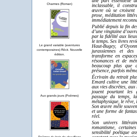
une part essentielle d
Charmes (Roman)
inclassable, il const
œuvre où se croisent 
prose, méditation litté
immédiatement reconna
Publié depuis la fin de
d’une vingtaine d’ouvr
par la fidélité aux lieu
le temps. Ses livres rev
Haut-Bugey, d’Oyon
Le grand variable (aventures
contemporaines) Récit. Nouvelle
jurassiennes et des 
édition.
transforme en espaces
résonances et de mém
beaucoup plus que d
présence, parfois mêm
Écrivain du retrait pl
Emard cultive une litté
aux vies discrètes, au
jouent pourtant les
passage du temps, la s
Aux grands jours (Poèmes)
métaphysique, le rêve, l
Son œuvre mêle souvent 
et une forme de fantas
réel.
Son univers littéra
romantisme, certaine
sensibilité poétique a
Poèmes du bois de chauffage