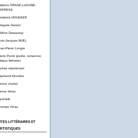
ditions ORAGE-LAGUNE-
XPRESS
rédérick HOUDAER
régoire Damon
élène Dassavray
ean-Jacques NUEL
ean-Pierre Longre
ierre Perrin (poète, romancier,
itique littéraire)
oésie maintenant
aymond Alcovère
etour chariot
evue Verso
pohielit
homas Vinau
ITES LITTÉRAIRES ET
RTISTIQUES