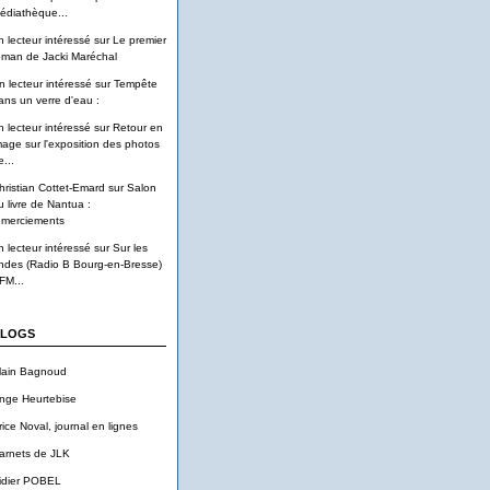
édiathèque...
n lecteur intéressé
sur
Le premier
oman de Jacki Maréchal
n lecteur intéressé
sur
Tempête
ans un verre d'eau :
n lecteur intéressé
sur
Retour en
mage sur l'exposition des photos
...
hristian Cottet-Emard
sur
Salon
u livre de Nantua :
emerciements
n lecteur intéressé
sur
Sur les
ndes (Radio B Bourg-en-Bresse)
FM...
LOGS
lain Bagnoud
nge Heurtebise
rice Noval, journal en lignes
arnets de JLK
idier POBEL