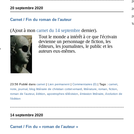
2
20 septembre 2020
2
2
Carnet / Fin du roman de l'auteur
T
(Ajout à mon
carnet du 14 septembre
dernier).
Tout le monde a intérêt à ce que l'écrivain
devienne un personnage de fiction, les
éditeurs, les journalistes, le public et les
e
auteurs eux-mêmes.
23:56 Publié dans
carnet
|
Lien permanent
|
Commentaires (0)
| Tags :
carnet
,
note
,
journal
,
blog littéraire de christian cottet-emard
,
littérature
,
roman
,
fiction
,
roman de l'auteur
,
édition
,
apostrophes télévision
,
émission littéraire
,
évolution de
l'édition
14 septembre 2020
Carnet / Fin du « roman de l'auteur »