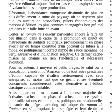
É
système éditorial aujourd’hui en passe de s’asphyxier sous
B
l’avalanche de sa propre production.
E
Désormais, l’abondance trompeuse dissimule de plus en
li
plus difficilement la ruine du paysage où ne respirent plus
que les auteurs de best-sellers, piliers économiques des
G
maisons d’édition les plus connues et engagées bon gré mal
D
gré dans leur folle fuite en avant.
J
Certes,
le roman de l’auteur
parvient-il encore à faire un
J
peu illusion dans le cadre de la promotion ou plutôt du
n
e
matraquage de gadgets éditoriaux provisoirement en phase
avec l’air du temps constitué d’un cocktail de lubies à la
J
mode, de politiquement correct nimbé de sauce moraline, de
vertu agressive et d’indignation sélective. Ce dernier cache-
J
o
misère ne change en rien l’inéluctable et nécessaire
évolution.
M
Pour les auteurs à moyens et petits tirages, le salut ou la
P
consolation viendront d’Amazon ou de tout autre prestataire
d’édition capable de rivaliser sérieusement avec cette
P
)
entreprise, au moins tant que ce géant et ses éventuels
R
concurrents considéreront cette alternative à l’édition
classique comme rentable.
Aussi appartient-il maintenant à l’immense majorité des
S
écrivains exclus ou en phase d’exclusion de ce système
pour mille raisons économiques, politiques ou relationnelles
M
de sortir du piège marketing médiatique du
roman de
a
l’auteur
en s’appropriant leur stratégie et leur destin en
.