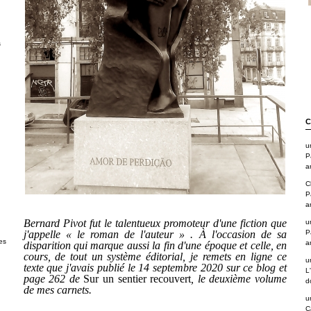
s
C
u
P
a
C
P
a
Bernard Pivot fut le talentueux promoteur d'une fiction que
u
j'appelle « le roman de l'auteur » . À l'occasion de sa
P
es
a
disparition qui marque aussi la fin d'une époque et celle, en
cours, de tout un système éditorial, je remets en ligne ce
u
texte que j'avais publié le 14 septembre 2020 sur ce blog et
L
page 262 de
Sur un sentier recouvert
, le deuxième volume
d
de mes carnets.
u
C