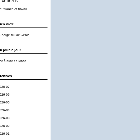
EACTION 19
ouffrance et travail
ien vivre
uberge du lac Genin
u jour le jour
ric-à-brac de Marie
rchives
026-07
026-06
026-05
026-04
026-03
026-02
026-01