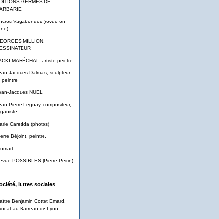
DITIONS GERMES DE
ARBARIE
ncres Vagabondes (revue en
gne)
EORGES MILLION,
ESSINATEUR
ACKI MARÉCHAL, artiste peintre
ean-Jacques Dalmais, sculpteur
t peintre
ean-Jacques NUEL
ean-Pierre Leguay, compositeur,
rganiste
arie Caredda (photos)
ierre Béjoint, peintre.
lumart
evue POSSIBLES (Pierre Perrin)
ociété, luttes sociales
aître Benjamin Cottet Emard,
vocat au Barreau de Lyon