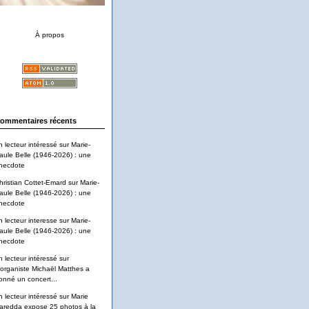
À propos
ommentaires récents
n lecteur intéressé
sur
Marie-
aule Belle (1946-2026) : une
necdote
hristian Cottet-Emard
sur
Marie-
aule Belle (1946-2026) : une
necdote
n lecteur interesse
sur
Marie-
aule Belle (1946-2026) : une
necdote
n lecteur intéressé
sur
'organiste Michaël Matthes a
onné un concert...
n lecteur intéressé
sur
Marie
aredda expose 25 photos à la