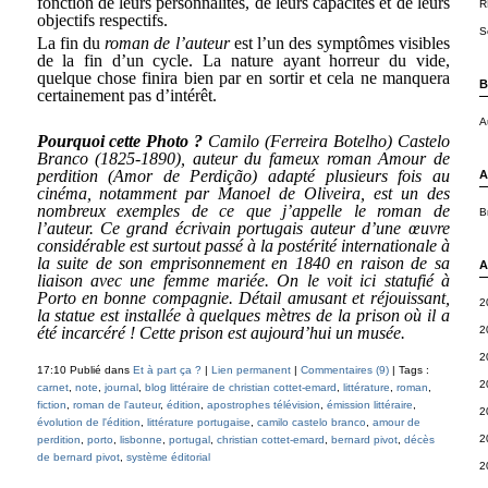
fonction de leurs personnalités, de leurs capacités et de leurs
R
objectifs respectifs.
S
La fin du
roman de l’auteur
est l’un des symptômes visibles
de la fin d’un cycle. La nature ayant horreur du vide,
quelque chose finira bien par en sortir et cela ne manquera
B
certainement pas d’intérêt.
A
Pourquoi cette Photo ?
Camilo (Ferreira Botelho) Castelo
Branco (1825-1890), auteur du fameux roman Amour de
perdition (Amor de Perdição) adapté plusieurs fois au
A
cinéma, notamment par Manoel de Oliveira, est un des
nombreux exemples de ce que j’appelle le roman de
B
l’auteur. Ce grand écrivain portugais auteur d’une œuvre
considérable est surtout passé à la postérité internationale à
la suite de son emprisonnement en 1840 en raison de sa
A
liaison avec une femme mariée. On le voit ici statufié à
Porto en bonne compagnie. Détail amusant et réjouissant,
2
la statue est installée à quelques mètres de la prison où il a
été incarcéré ! Cette prison est aujourd’hui un musée.
2
2
17:10 Publié dans
Et à part ça ?
|
Lien permanent
|
Commentaires (9)
| Tags :
2
carnet
,
note
,
journal
,
blog littéraire de christian cottet-emard
,
littérature
,
roman
,
fiction
,
roman de l'auteur
,
édition
,
apostrophes télévision
,
émission littéraire
,
2
évolution de l'édition
,
littérature portugaise
,
camilo castelo branco
,
amour de
2
perdition
,
porto
,
lisbonne
,
portugal
,
christian cottet-emard
,
bernard pivot
,
décès
de bernard pivot
,
système éditorial
2