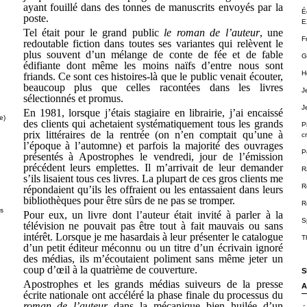
ayant fouillé dans des tonnes de manuscrits envoyés par la
É
poste.
E
Tel était pour le grand public
le roman de l’auteur
, une
F
redoutable fiction dans toutes ses variantes qui relèvent le
plus souvent d’un mélange de conte de fée et de fable
G
édifiante dont même les moins naïfs d’entre nous sont
H
friands. Ce sont ces histoires-là que le public venait écouter,
beaucoup plus que celles racontées dans les livres
J
sélectionnés et promus.
J
En 1981, lorsque j’étais stagiaire en librairie, j’ai encaissé
e)
des clients qui achetaient systématiquement tous les grands
P
prix littéraires de la rentrée (on n’en comptait qu’une à
cr
l’époque à l’automne) et parfois la majorité des ouvrages
P
présentés à Apostrophes le vendredi, jour de l’émission
précédent leurs emplettes. Il m’arrivait de leur demander
R
s’ils lisaient tous ces livres. La plupart de ces gros clients me
R
répondaient qu’ils les offraient ou les entassaient dans leurs
bibliothèques pour être sûrs de ne pas se tromper.
R
ts
Pour eux, un livre dont l’auteur était invité à parler à la
S
télévision ne pouvait pas être tout à fait mauvais ou sans
intérêt. Lorsque je me hasardais à leur présenter le catalogue
T
d’un petit éditeur méconnu ou un titre d’un écrivain ignoré
des médias, ils m’écoutaient poliment sans même jeter un
coup d’œil à la quatrième de couverture.
S
Apostrophes et les grands médias suiveurs de la presse
A
écrite nationale ont accéléré la phase finale du processus du
roman de l’auteur
dans la mécanique bien huilée d’un