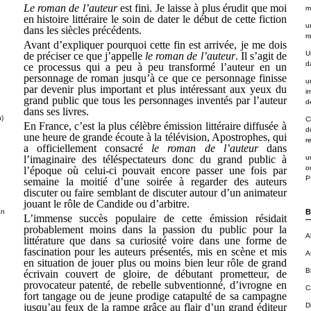
Le roman de l’auteur
est fini. Je laisse à plus érudit que moi
m
en histoire littéraire le soin de dater le début de cette fiction
u
dans les siècles précédents.
r
Avant d’expliquer pourquoi cette fin est arrivée, je me dois
U
de préciser ce que j’appelle
le roman de l’auteur
. Il s’agit de
d
ce processus qui a peu à peu transformé l’auteur en un
personnage de roman jusqu’à ce que ce personnage finisse
u
par devenir plus important et plus intéressant aux yeux du
i
grand public que tous les personnages inventés par l’auteur
de
dans ses livres.
n)
C
En France, c’est la plus célèbre émission littéraire diffusée à
d
une heure de grande écoute à la télévision, Apostrophes, qui
r
a officiellement consacré
le roman de l’auteur
dans
l’imaginaire des téléspectateurs donc du grand public à
u
o
l’époque où celui-ci pouvait encore passer une fois par
P
semaine la moitié d’une soirée à regarder des auteurs
discuter ou faire semblant de discuter autour d’un animateur
jouant le rôle de Candide ou d’arbitre.
an
B
L’immense succès populaire de cette émission résidait
probablement moins dans la passion du public pour la
A
littérature que dans sa curiosité voire dans une forme de
fascination pour les auteurs présentés, mis en scène et mis
A
en situation de jouer plus ou moins bien leur rôle de grand
B
écrivain couvert de gloire, de débutant prometteur, de
provocateur patenté, de rebelle subventionné, d’ivrogne en
C
fort tangage ou de jeune prodige catapulté de sa campagne
jusqu’au feux de la rampe grâce au flair d’un grand éditeur
D