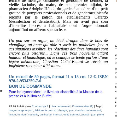
femme de ménage, cuisinière et grenouille de bénitier, la
vieille Jacinthe, du maire, de son premier adjoint, le
ph
armacien Adolphe Hénol, du garde champêtre, d’un petit
groupe de pompiers professionnels et de gendarmes bientôt
s
rejoints par le patron des établissements Cafardo
(désinfection et dératisation). Mais on avait pris soin
d’interdire l’accès à l’abbatiale dont l’orgue donnait
aujourd’hui un affreux spectacle. »
Un pou sur un orgue, un bébé dragon dans le bois de
chauffage, un ange qui aide à sortir les poubelles, face à
C
ces situations insolites, les réactions des êtres humains sont
encore plus bizarres... Dans ces trois nouvelles alliant
u
humour et fantastique, où le comique se teinte parfois d’une
P
légère mélancolie, Christian Cottet-Emard se révèle un
a
ingénieux raconteur d’histoires.
C
P
Un recueil de 80 pages, format 11 x 18 cm. 12 €. ISBN
a
978-2-9534259-7-0
u
BON DE COMMANDE
P
es
a
Pour les oyonnaxiens, le livre est disponible à la Maison de la
presse et à la librairie Buffet.
u
L
d
23:26 Publié dans
Et à part ça ?
|
Lien permanent
|
Commentaires (1)
| Tags :
dragon ange et pou
,
éditions le pont du change
,
lyon
,
christian cottet-emard
,
u
fiction
,
humour
,
nouvelle
,
burlesque
,
intercdi
,
odile bonneel
,
presse
,
jean-pierre
C