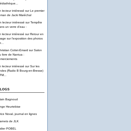
édiathèque...
n lecteur intéressé
sur
Le premier
oman de Jacki Maréchal
n lecteur intéressé
sur
Tempête
ans un verre d'eau :
n lecteur intéressé
sur
Retour en
mage sur l'exposition des photos
...
hristian Cottet-Emard
sur
Salon
u livre de Nantua :
emerciements
n lecteur intéressé
sur
Sur les
ndes (Radio B Bourg-en-Bresse)
FM...
LOGS
lain Bagnoud
nge Heurtebise
rice Noval, journal en lignes
arnets de JLK
idier POBEL