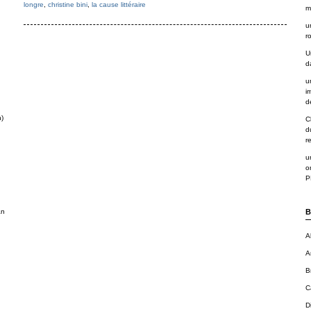
longre
,
christine bini
,
la cause littéraire
m
u
r
U
d
u
i
de
n)
C
d
r
u
o
P
an
B
A
A
B
C
D