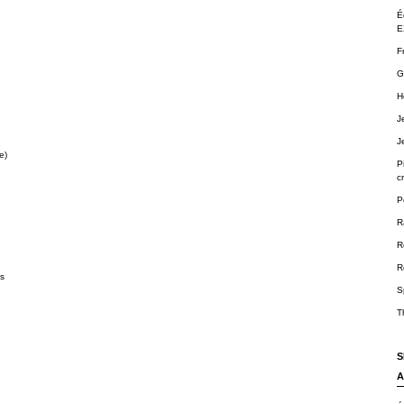
É
E
F
G
H
J
J
e)
P
cr
P
R
R
R
ts
S
T
S
A