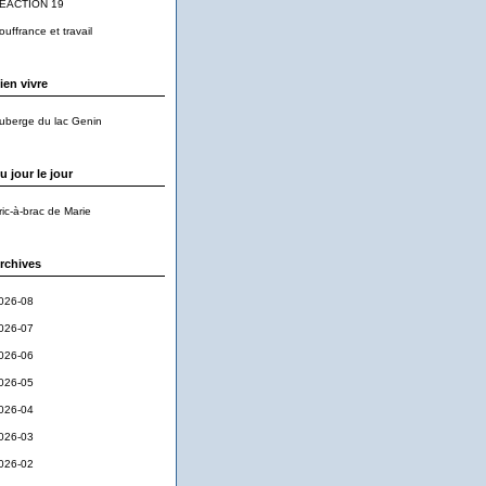
EACTION 19
ouffrance et travail
ien vivre
uberge du lac Genin
u jour le jour
ric-à-brac de Marie
rchives
026-08
026-07
026-06
026-05
026-04
026-03
026-02