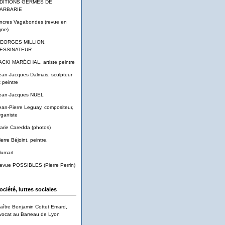
DITIONS GERMES DE
ARBARIE
ncres Vagabondes (revue en
gne)
EORGES MILLION,
ESSINATEUR
ACKI MARÉCHAL, artiste peintre
ean-Jacques Dalmais, sculpteur
t peintre
ean-Jacques NUEL
ean-Pierre Leguay, compositeur,
rganiste
arie Caredda (photos)
ierre Béjoint, peintre.
lumart
evue POSSIBLES (Pierre Perrin)
ociété, luttes sociales
aître Benjamin Cottet Emard,
vocat au Barreau de Lyon