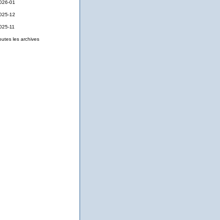
026-01
025-12
025-11
outes les archives