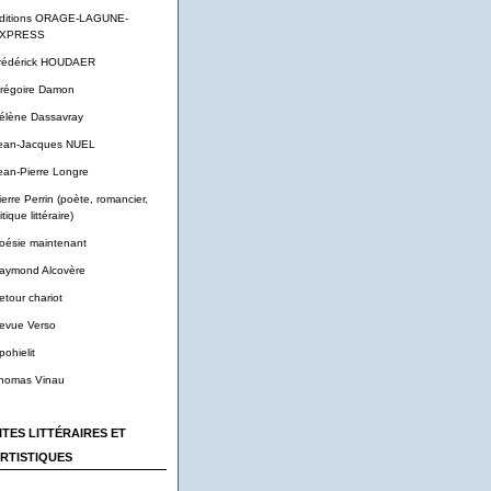
ditions ORAGE-LAGUNE-
XPRESS
rédérick HOUDAER
régoire Damon
élène Dassavray
ean-Jacques NUEL
ean-Pierre Longre
ierre Perrin (poète, romancier,
itique littéraire)
oésie maintenant
aymond Alcovère
etour chariot
evue Verso
pohielit
homas Vinau
ITES LITTÉRAIRES ET
RTISTIQUES