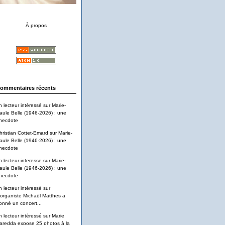
À propos
ommentaires récents
n lecteur intéressé
sur
Marie-
aule Belle (1946-2026) : une
necdote
hristian Cottet-Emard
sur
Marie-
aule Belle (1946-2026) : une
necdote
n lecteur interesse
sur
Marie-
aule Belle (1946-2026) : une
necdote
n lecteur intéressé
sur
'organiste Michaël Matthes a
onné un concert...
n lecteur intéressé
sur
Marie
aredda expose 25 photos à la