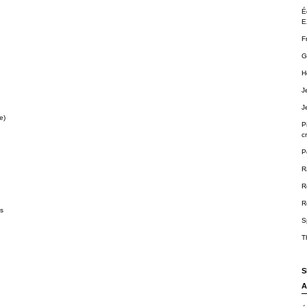
É
E
F
G
H
J
J
e)
P
cr
P
R
R
R
ts
S
T
S
A