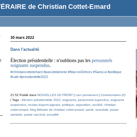
ÉRAIRE de Christian Cottet-Emard
r
30 mars 2022
Dans l'actualité
Élection présidentielle : n'oublions pas les
personnels
t
soignants suspendus
.
#christiancottetemard
#passdelahonte
#MacronDehors
#SansLui
#politique
#cafe
#presidentielle2022
21:52 Publié dans
NOUVELLES DU FRONT
|
Lien permanent
|
Commentaires (0)
| Tags :
élection présidentielle 2022
,
soignants
,
personnels supendus
,
soignants
suspendus
,
nicolas dupont-aignant
,
politique
,
opposition
,
société
,
christian
cottet-emard
,
blog littéraire de christian cottet-emard
,
santé
,
scandale
,
passe
sanitaire
,
passe vaccinal
,
actualité