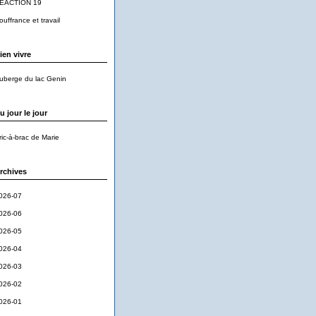
EACTION 19
ouffrance et travail
ien vivre
uberge du lac Genin
u jour le jour
ric-à-brac de Marie
rchives
026-07
026-06
026-05
026-04
026-03
026-02
026-01