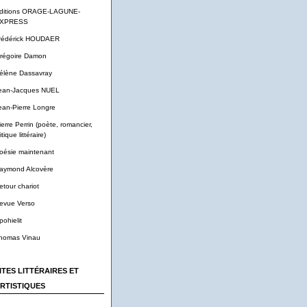
ditions ORAGE-LAGUNE-
XPRESS
rédérick HOUDAER
régoire Damon
élène Dassavray
ean-Jacques NUEL
ean-Pierre Longre
ierre Perrin (poète, romancier,
itique littéraire)
oésie maintenant
aymond Alcovère
etour chariot
evue Verso
pohielit
homas Vinau
ITES LITTÉRAIRES ET
RTISTIQUES