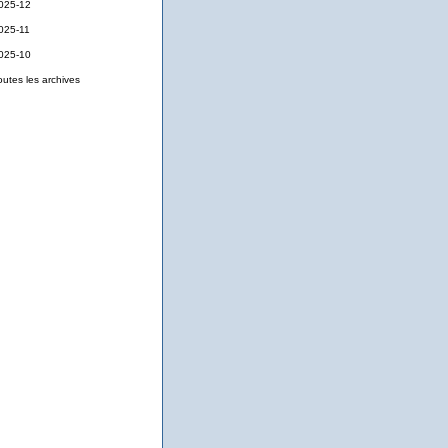
025-12
025-11
025-10
outes les archives