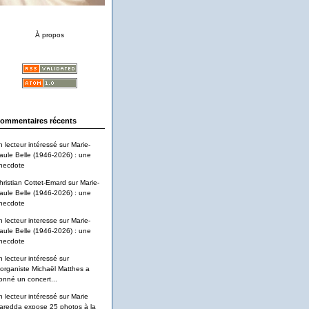
À propos
ommentaires récents
n lecteur intéressé
sur
Marie-
aule Belle (1946-2026) : une
necdote
hristian Cottet-Emard
sur
Marie-
aule Belle (1946-2026) : une
necdote
n lecteur interesse
sur
Marie-
aule Belle (1946-2026) : une
necdote
n lecteur intéressé
sur
'organiste Michaël Matthes a
onné un concert...
n lecteur intéressé
sur
Marie
aredda expose 25 photos à la