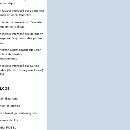
édiathèque...
n lecteur intéressé
sur
Le premier
oman de Jacki Maréchal
n lecteur intéressé
sur
Tempête
ans un verre d'eau :
n lecteur intéressé
sur
Retour en
mage sur l'exposition des photos
...
hristian Cottet-Emard
sur
Salon
u livre de Nantua :
emerciements
n lecteur intéressé
sur
Sur les
ndes (Radio B Bourg-en-Bresse)
FM...
LOGS
lain Bagnoud
nge Heurtebise
rice Noval, journal en lignes
arnets de JLK
idier POBEL