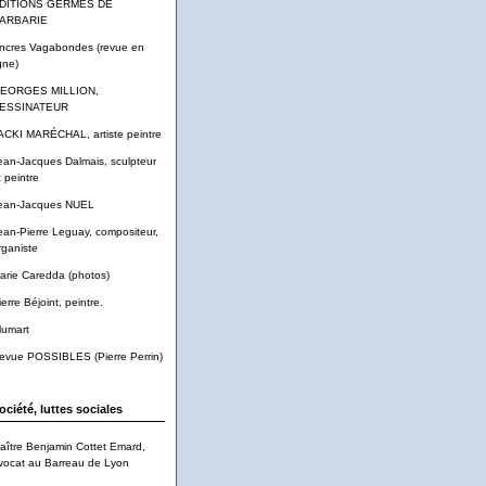
DITIONS GERMES DE
ARBARIE
ncres Vagabondes (revue en
gne)
EORGES MILLION,
ESSINATEUR
ACKI MARÉCHAL, artiste peintre
ean-Jacques Dalmais, sculpteur
t peintre
ean-Jacques NUEL
ean-Pierre Leguay, compositeur,
rganiste
arie Caredda (photos)
ierre Béjoint, peintre.
lumart
evue POSSIBLES (Pierre Perrin)
ociété, luttes sociales
aître Benjamin Cottet Emard,
vocat au Barreau de Lyon