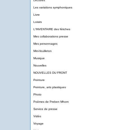
Lectures
Les variations symphoniques
Livre
Loisirs
L'INVENTAIRE des fétiches
Mes collaborations presse
Mes personnages
Mini-feuilleton
Musique
Nouvelles
NOUVELLES DU FRONT
Peinture
Peinture, arts plastiques
Photo
Poèmes de Preben Mhorn
Service de presse
Vidéo
Voyage