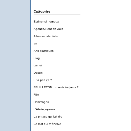
Catégories
Estime-toi heureux
Agenda/Rendez-vous
Alliés substantiels
art
Arts plastiques
Blog
carnet
Dessin
Et à part ça ?
FEUILLETON : tu écris toujours ?
Film
Hommages
L'Alerte joyeuse
La phrase qui fait rire
Le mot qui m'énerve