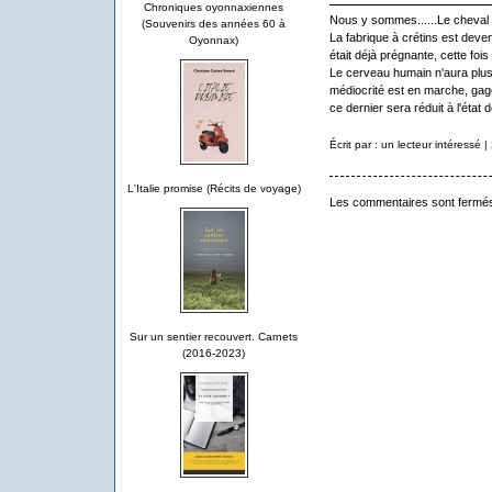
Chroniques oyonnaxiennes
Nous y sommes......Le cheval d
(Souvenirs des années 60 à
La fabrique à crétins est deven
Oyonnax)
était déjà prégnante, cette fois
Le cerveau humain n'aura plus l
médiocrité est en marche, gage
ce dernier sera réduit à l'état d
Écrit par : un lecteur intéressé |
L'Italie promise (Récits de voyage)
Les commentaires sont fermé
Sur un sentier recouvert. Carnets
(2016-2023)