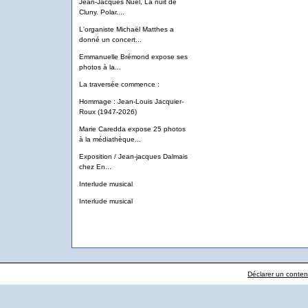
Jean-Jacques Nuel, La nuit de
Cluny. Polar....
L'organiste Michaël Matthes a
donné un concert...
Emmanuelle Brémond expose ses
photos à la...
La traversée commence :
Hommage : Jean-Louis Jacquier-
Roux (1947-2026)
Marie Caredda expose 25 photos
à la médiathèque...
Exposition / Jean-jacques Dalmais
chez En...
Interlude musical
Interlude musical
Déclarer un contenu 