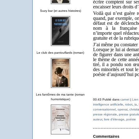
écrire comptent sur ses
encaisser leurs droits 
Suzy bar (et autres histoires)
Voilà qui n’est guère r
quand, par exemple, on
défaut est de déclench
nom à la française 
n’importe quel rédacteu
gratuite et de la rubriq
J’ai même pu constater
Lorsque je lui ai dema
Le club des pantouflards (roman)
de figurer dans une an
le thème de cette année 
tiré, il a pondu son œu
des minorités et tout l
poésie d’aujourd’hui p
Les fantômes de ma tante (roman
humoristique)
00:43 Publié dans
carnet
|
Lien
intelligence artificielle
,
robot
,
ia
,
conversationnel
,
openai
,
christi
presse régionale
,
presse gratuit
auteur
,
livre d'élevage
,
poésie
Commentaires