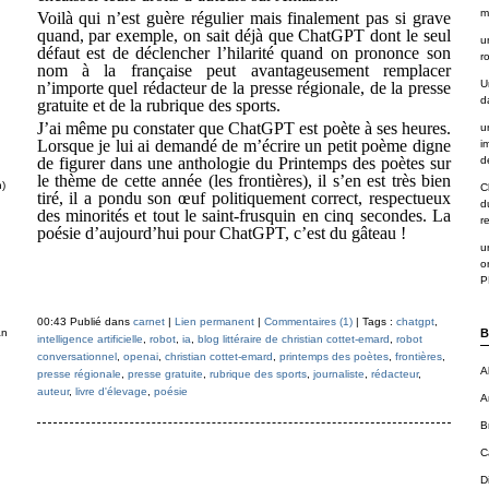
m
Voilà qui n’est guère régulier mais finalement pas si grave
quand, par exemple, on sait déjà que ChatGPT dont le seul
u
défaut est de déclencher l’hilarité quand on prononce son
r
nom à la française peut avantageusement remplacer
U
n’importe quel rédacteur de la presse régionale, de la presse
d
gratuite et de la rubrique des sports.
J’ai même pu constater que ChatGPT est poète à ses heures.
u
Lorsque je lui ai demandé de m’écrire un petit poème digne
i
de figurer dans une anthologie du Printemps des poètes sur
de
le thème de cette année (les frontières), il s’en est très bien
n)
C
tiré, il a pondu son œuf politiquement correct, respectueux
d
des minorités et tout le saint-frusquin en cinq secondes. La
r
poésie d’aujourd’hui pour ChatGPT, c’est du gâteau !
u
o
P
00:43 Publié dans
carnet
|
Lien permanent
|
Commentaires (1)
| Tags :
chatgpt
,
an
B
intelligence artificielle
,
robot
,
ia
,
blog littéraire de christian cottet-emard
,
robot
conversationnel
,
openai
,
christian cottet-emard
,
printemps des poètes
,
frontières
,
A
presse régionale
,
presse gratuite
,
rubrique des sports
,
journaliste
,
rédacteur
,
auteur
,
livre d'élevage
,
poésie
A
B
C
D