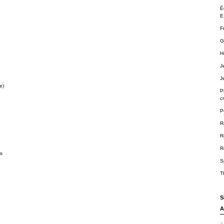
É
E
F
G
H
J
J
e)
P
cr
P
R
R
R
ts
S
T
S
A