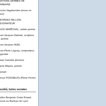
DITIONS GERMES DE
ARBARIE
ncres Vagabondes (revue en
gne)
EORGES MILLION,
ESSINATEUR
ACKI MARÉCHAL, artiste peintre
ean-Jacques Dalmais, sculpteur
t peintre
ean-Jacques NUEL
ean-Pierre Leguay, compositeur,
rganiste
arie Caredda (photos)
ierre Béjoint, peintre.
lumart
evue POSSIBLES (Pierre Perrin)
ociété, luttes sociales
aître Benjamin Cottet Emard,
vocat au Barreau de Lyon