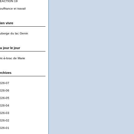
EACTION 19
ouffrance et travail
ien vivre
uberge du lac Genin
u jour le jour
ric-à-brac de Marie
rchives
026-07
026-06
026-05
026-04
026-03
026-02
026-01