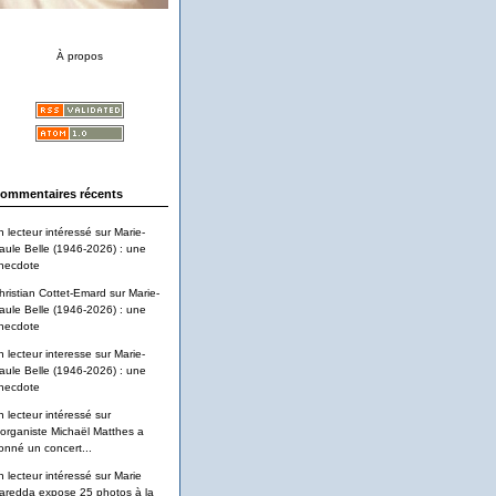
À propos
ommentaires récents
n lecteur intéressé
sur
Marie-
aule Belle (1946-2026) : une
necdote
hristian Cottet-Emard
sur
Marie-
aule Belle (1946-2026) : une
necdote
n lecteur interesse
sur
Marie-
aule Belle (1946-2026) : une
necdote
n lecteur intéressé
sur
'organiste Michaël Matthes a
onné un concert...
n lecteur intéressé
sur
Marie
aredda expose 25 photos à la