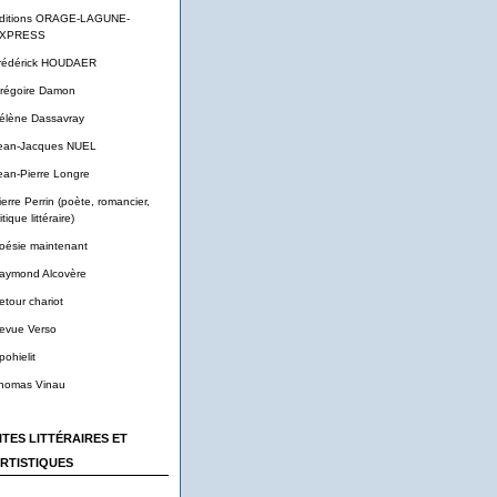
ditions ORAGE-LAGUNE-
XPRESS
rédérick HOUDAER
régoire Damon
élène Dassavray
ean-Jacques NUEL
ean-Pierre Longre
ierre Perrin (poète, romancier,
itique littéraire)
oésie maintenant
aymond Alcovère
etour chariot
evue Verso
pohielit
homas Vinau
ITES LITTÉRAIRES ET
RTISTIQUES