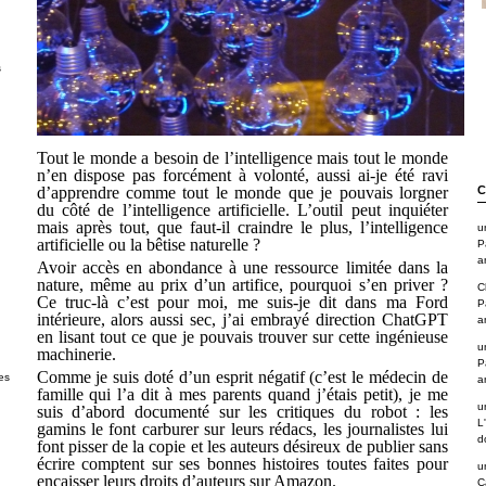
s
Tout le monde a besoin de l’intelligence mais tout le monde
n’en dispose pas forcément à volonté, aussi ai-je été ravi
d’apprendre comme tout le monde que je pouvais lorgner
C
du côté de l’intelligence artificielle. L’outil peut inquiéter
mais après tout, que faut-il craindre le plus, l’intelligence
u
artificielle ou la bêtise naturelle ?
P
a
Avoir accès en abondance à une ressource limitée dans la
nature, même au prix d’un artifice, pourquoi s’en priver ?
C
Ce truc-là c’est pour moi, me suis-je dit dans ma Ford
P
intérieure, alors aussi sec, j’ai embrayé direction ChatGPT
a
en lisant tout ce que je pouvais trouver sur cette ingénieuse
u
machinerie.
P
Comme je suis doté d’un esprit négatif (c’est le médecin de
es
a
famille qui l’a dit à mes parents quand j’étais petit), je me
u
suis d’abord documenté sur les critiques du robot : les
L
gamins le font carburer sur leurs rédacs, les journalistes lui
d
font pisser de la copie et les auteurs désireux de publier sans
écrire comptent sur ses bonnes histoires toutes faites pour
u
encaisser leurs droits d’auteurs sur Amazon.
C