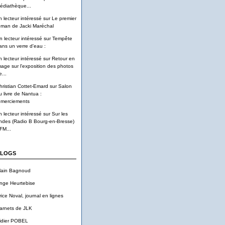
édiathèque...
n lecteur intéressé
sur
Le premier
oman de Jacki Maréchal
n lecteur intéressé
sur
Tempête
ans un verre d'eau :
n lecteur intéressé
sur
Retour en
mage sur l'exposition des photos
...
hristian Cottet-Emard
sur
Salon
u livre de Nantua :
emerciements
n lecteur intéressé
sur
Sur les
ndes (Radio B Bourg-en-Bresse)
FM...
LOGS
lain Bagnoud
nge Heurtebise
rice Noval, journal en lignes
arnets de JLK
idier POBEL