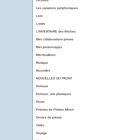
Lectures
Les variations symphoniques
Livre
Loisirs
L'INVENTAIRE des fétiches
Mes collaborations presse
Mes personnages
Mini-feuilleton
Musique
Nouvelles
NOUVELLES DU FRONT
Peinture
Peinture, arts plastiques
Photo
Poèmes de Preben Mhorn
Service de presse
Vidéo
Voyage