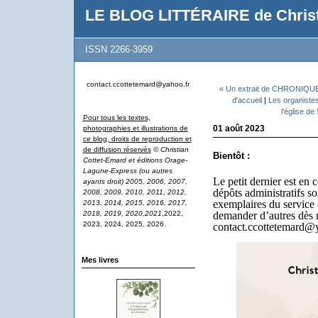
LE BLOG LITTÉRAIRE de Christ
ISSN 2266-3959
contact.ccottetemard@yahoo.fr
« Un extrait de CHRONIQ
d'accueil
|
Les organiste
l'église d
Pour tous les textes,
01 août 2023
photographies et illustrations de
ce blog, droits de reproduction et
de diffusion réservés
© Christian
Bientôt :
Cottet-Emard et éditions Orage-
Lagune-Express (ou autres
Le petit dernier est en 
ayants droit) 2005, 2006, 2007,
dépôts administratifs s
2008, 2009, 2010, 2011, 2012,
exemplaires du service 
2013, 2014, 2015, 2016, 2017,
2018, 2019, 2020,2021
,2022,
demander d’autres dès 
2023, 2024, 2025, 2026.
contact.ccottetemard@
Mes livres