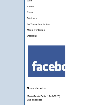
Web
Atelier
Court
Dédicace
La Traduction du jour
Magic Printemps
Occident
Notes récentes
Marie-Paule Belle (1946-2026) :
une anecdote