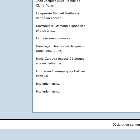
Jean-Jacques Nuel, La nuit de
Cluny. Polar....
L'organiste Michaël Matthes a
donné un concert...
Emmanuelle Brémond expose ses
photos à la...
La traversée commence :
Hommage : Jean-Louis Jacquier-
Roux (1947-2026)
Marie Caredda expose 25 photos
à la médiathèque...
Exposition / Jean-jacques Dalmais
chez En...
Interlude musical
Interlude musical
Déclarer un contenu 