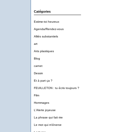
Catégories
Estime-toi heureux
Agenda/Rendez-vous
Alliés substantiels
art
Arts plastiques
Blog
carnet
Dessin
Et à part ça ?
FEUILLETON : tu écris toujours ?
Film
Hommages
L'Alerte joyeuse
La phrase qui fait rire
Le mot qui m'énerve