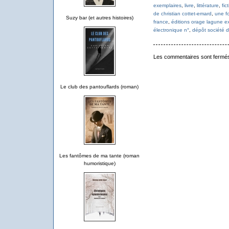
exemplaires
,
livre
,
littérature
,
fic
de christian cottet-emard
,
une fo
Suzy bar (et autres histoires)
france
,
éditions orage lagune e
électronique n°
,
dépôt société d
Les commentaires sont fermé
Le club des pantouflards (roman)
Les fantômes de ma tante (roman
humoristique)