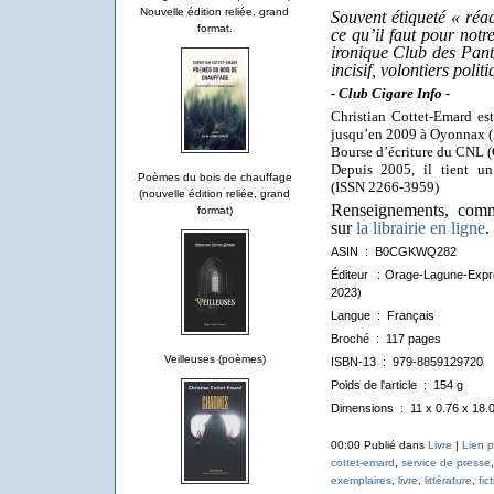
Nouvelle édition reliée, grand
Souvent étiqueté « réac
format.
ce qu’il faut pour notr
ironique
Club des Pant
incisif, volontiers poli
- Club Cigare Info -
Christian Cottet-Emard es
jusqu’en 2009 à Oyonnax (Ai
Bourse d’écriture du CNL (
Depuis 2005, il tient un 
Poèmes du bois de chauffage
(ISSN 2266-3959)
(nouvelle édition reliée, grand
Renseignements, comma
format)
sur
la librairie en ligne
.
ASIN ‏ : ‎
B0CGKWQ282
Éditeur ‏ : Orage-Lagune-Ex
2023)
Langue ‏ : ‎
Français
Broché ‏ : ‎
117 pages
Veilleuses (poèmes)
ISBN-13 ‏ : ‎
979-8859129720
Poids de l'article ‏ : ‎
154 g
Dimensions ‏ : ‎
11 x 0.76 x 18.
00:00 Publié dans
Livre
|
Lien 
cottet-emard
,
service de presse
exemplaires
,
livre
,
littérature
,
fic