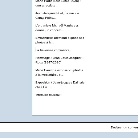
Marie-Paule Belle (1946-2026) :
une anecdote
Jean-Jacques Nuel, La nuit de
Cluny. Polar....
L'organiste Michaël Matthes a
donné un concert...
Emmanuelle Brémond expose ses
photos à la...
La traversée commence :
Hommage : Jean-Louis Jacquier-
Roux (1947-2026)
Marie Caredda expose 25 photos
à la médiathèque...
Exposition / Jean-jacques Dalmais
chez En...
Interlude musical
Déclarer un contenu 