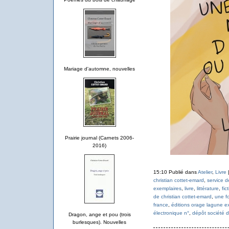
Mariage d'automne, nouvelles
Prairie journal (Carnets 2006-
2016)
15:10 Publié dans
Atelier
,
Livre
christian cottet-emard
,
service d
exemplaires
,
livre
,
littérature
,
fic
de christian cottet-emard
,
une fo
france
,
éditions orage lagune e
électronique n°
,
dépôt société d
Dragon, ange et pou (trois
burlesques). Nouvelles