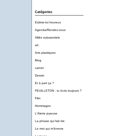
Catégories
Estime-toi heureux
Agenda/Rendez-vous
Alliés substantiels
art
Arts plastiques
Blog
carnet
Dessin
Et à part ça ?
FEUILLETON : tu écris toujours ?
Film
Hommages
L'Alerte joyeuse
La phrase qui fait rire
Le mot qui m'énerve