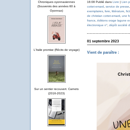
16:08 Publié dans
Livre
|
Lien 
Chroniques oyonnaxiennes
(Souvenirs des années 60 à
cottet-emard
,
service de presse
Oyonnax)
exemplaires
,
livre
,
littérature
,
fic
de christian cottet-emard
,
une fo
france
,
éditions orage lagune e
électronique n°
,
dépôt société d
01 septembre 2023
L'Italie promise (Récits de voyage)
Vient de paraître :
Sur un sentier recouvert. Carnets
(2016-2023)