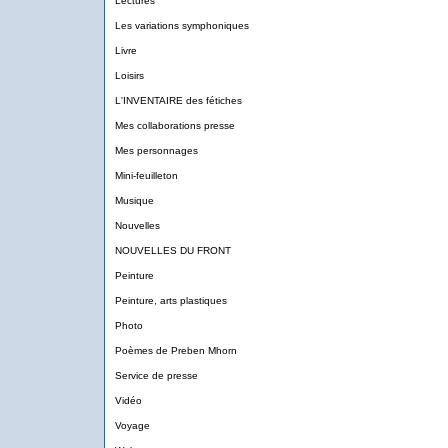
Lectures
Les variations symphoniques
Livre
Loisirs
L'INVENTAIRE des fétiches
Mes collaborations presse
Mes personnages
Mini-feuilleton
Musique
Nouvelles
NOUVELLES DU FRONT
Peinture
Peinture, arts plastiques
Photo
Poèmes de Preben Mhorn
Service de presse
Vidéo
Voyage