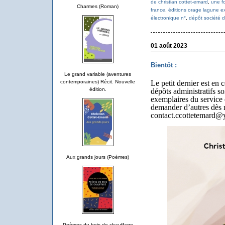
de christian cottet-emard
,
une fo
Charmes (Roman)
france
,
éditions orage lagune e
électronique n°
,
dépôt société d
01 août 2023
Bientôt :
Le grand variable (aventures
contemporaines) Récit. Nouvelle
Le petit dernier est en 
édition.
dépôts administratifs s
exemplaires du service 
demander d’autres dès 
contact.ccottetemard@
Aux grands jours (Poèmes)
Poèmes du bois de chauffage