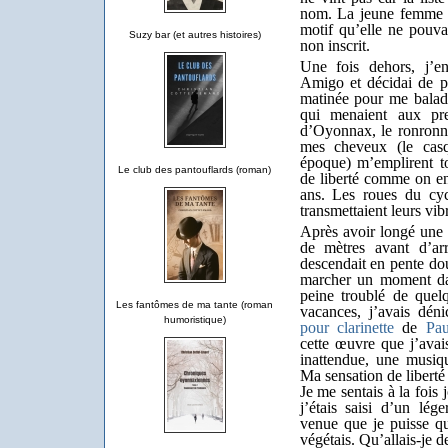
nom. La jeune femme m
motif qu’elle ne pouva
Suzy bar (et autres histoires)
non inscrit.
Une fois dehors, j’
Amigo et décidai de pr
matinée pour me balad
qui menaient aux pre
d’Oyonnax, le ronronn
mes cheveux (le casqu
époque) m’emplirent t
Le club des pantouflards (roman)
de liberté comme on en
ans. Les roues du cyc
transmettaient leurs vi
Après avoir longé une va
de mètres avant d’ar
descendait en pente dou
marcher un moment dan
peine troublé de quel
Les fantômes de ma tante (roman
vacances, j’avais dé
humoristique)
pour clarinette
de
Pa
cette œuvre que j’avai
inattendue, une musiq
Ma sensation de liberté
Je me sentais à la fois
j’étais saisi d’un lég
venue que je puisse qu
végétais. Qu’allais-je 