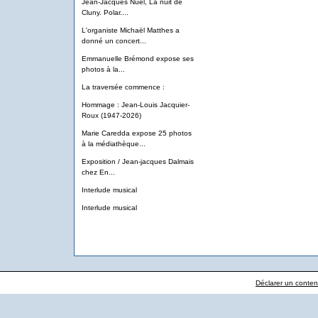
Jean-Jacques Nuel, La nuit de
Cluny. Polar....
L'organiste Michaël Matthes a
donné un concert...
Emmanuelle Brémond expose ses
photos à la...
La traversée commence :
Hommage : Jean-Louis Jacquier-
Roux (1947-2026)
Marie Caredda expose 25 photos
à la médiathèque...
Exposition / Jean-jacques Dalmais
chez En...
Interlude musical
Interlude musical
Déclarer un contenu 