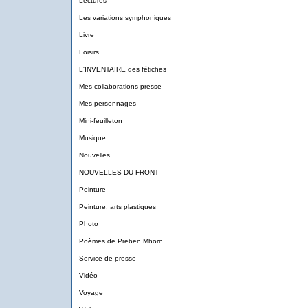
Lectures
Les variations symphoniques
Livre
Loisirs
L'INVENTAIRE des fétiches
Mes collaborations presse
Mes personnages
Mini-feuilleton
Musique
Nouvelles
NOUVELLES DU FRONT
Peinture
Peinture, arts plastiques
Photo
Poèmes de Preben Mhorn
Service de presse
Vidéo
Voyage