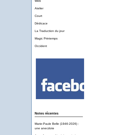
Web
Atelier
Court
Dédicace
La Traduction du jour
Magic Printemps
Occident
Notes récentes
Marie-Paule Belle (1946-2026) :
une anecdote