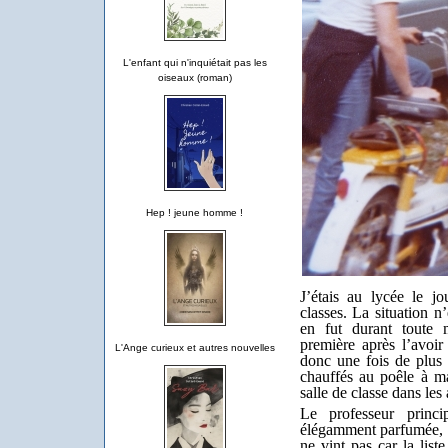
L'enfant qui n'inquiétait pas les
oiseaux (roman)
Hep ! jeune homme !
J’étais au lycée le j
classes. La situation n
en fut durant toute m
première après l’avoir
L'Ange curieux et autres nouvelles
donc une fois de plus
chauffés au poêle à m
salle de classe dans les
Le professeur princ
élégamment parfumée, v
ne vint pas car la lis