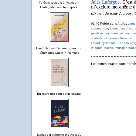
Jules Laforgue
. C’est 
Tu écris toujours ? (Humour).
m’exclure moi-même du l
L'intégrale des chroniques.
(Extrait du tome 2, à para
01:46 Publié dans
Atelier
,
carne
carnet
,
note
,
journal
,
autobiogr
painlevé d'oyonnax
,
ain
,
oyonn
scolarité
,
christian cottet-emard
emard
,
cyclomoteur
,
honda ami
laforgue
,
poésie
,
musique paul 
Une folle nuit d'amour ou un bon
dîner chez Lapin ? (Roman)
Les commentaires sont fermé
En lisant (dix-sept petits essais)
Mariage d'automne (nouvelles).