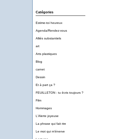
Catégories
Estime-toi heureux
Agenda/Rendez-vous
Alliés substantiels
art
Arts plastiques
Blog
carnet
Dessin
Et à part ça ?
FEUILLETON : tu écris toujours ?
Film
Hommages
L'Alerte joyeuse
La phrase qui fait rire
Le mot qui m'énerve