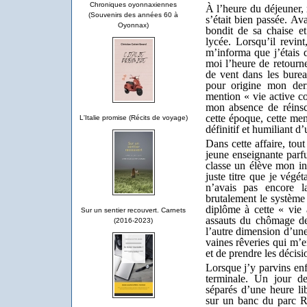
Chroniques oyonnaxiennes
À l’heure du déjeuner
(Souvenirs des années 60 à
s’était bien passée. Av
Oyonnax)
bondit de sa chaise e
lycée. Lorsqu’il revint
m’informa que j’étais d
moi l’heure de retourne
de vent dans les bure
pour origine mon dern
mention « vie active co
mon absence de réinsc
cette époque, cette men
L'Italie promise (Récits de voyage)
définitif et humiliant d’
Dans cette affaire, tou
jeune enseignante parfu
classe un élève mon ins
juste titre que je végé
n’avais pas encore la
brutalement le système 
diplôme à cette « vie
Sur un sentier recouvert. Carnets
assauts du chômage de
(2016-2023)
l’autre dimension d’une
vaines rêveries qui m
et de prendre les décis
Lorsque j’y parvins e
terminale. Un jour d
séparés d’une heure lib
sur un banc du parc R