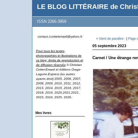
LE BLOG LITTÉRAIRE de Christ
ISSN 2266-3959
contact.ccottetemard@yahoo.fr
« Vient de paraître :
|
Page d
05 septembre 2023
Pour tous les textes,
photographies et illustrations de
Carnet / Une étrange re
ce blog, droits de reproduction et
de diffusion réservés
© Christian
Cottet-Emard et éditions Orage-
Lagune-Express (ou autres
ayants droit) 2005, 2006, 2007,
2008, 2009, 2010, 2011, 2012,
2013, 2014, 2015, 2016, 2017,
2018, 2019, 2020,2021
,2022,
2023, 2024, 2025, 2026.
Mes livres