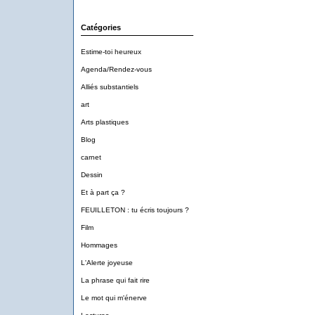
Catégories
Estime-toi heureux
Agenda/Rendez-vous
Alliés substantiels
art
Arts plastiques
Blog
carnet
Dessin
Et à part ça ?
FEUILLETON : tu écris toujours ?
Film
Hommages
L'Alerte joyeuse
La phrase qui fait rire
Le mot qui m'énerve