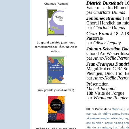
Dietrich Buxtehude
16
Charmes (Roman)
Vater unser im Himme
par
Charlotte Dumas
Johannes Brahms
183
Choral Herzlich tut mi
par
Charlotte Dumas
César Franck
1822-18
Pastorale
par
Olivier Leguay
Le grand variable (aventures
contemporaines) Récit. Nouvelle
Johann-Sebastian Ba
édition.
Choral An Wasserflü
par
Anne-Noëlle Perret
Jean-François Dandri
Magnificat en G Ré Sol
Plein jeu, Duo, Trio, 
par
Anne-Noëlle Perret
Présentation
Michel Jacquiot
Aux grands jours (Poèmes)
18h Visite de l’orgue
par
Véronique Rougier 
00:39 Publié dans
Musique
|
Li
nantua
,
ain
,
rhône-alpes
,
franc
véronique rougier
,
olivier leguay
site clunisien
,
orgue nicolas anto
fête de la musique
,
bach
,
dandr
Poèmes du bois de chauffage