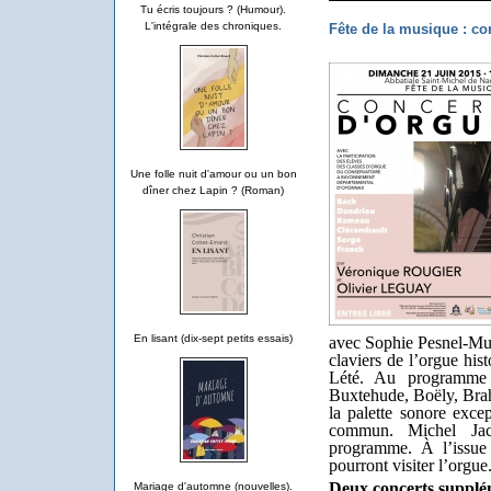
Tu écris toujours ? (Humour).
L'intégrale des chroniques.
Fête de la musique : co
Une folle nuit d'amour ou un bon
dîner chez Lapin ? (Roman)
En lisant (dix-sept petits essais)
avec Sophie Pesnel-Mul
claviers de l’orgue his
Lété. Au programme
Buxtehude, Boëly, Brah
la palette sonore exce
commun. Michel Jac
programme. À l’issue 
pourront visiter l’orgue
Deux concerts supplé
Mariage d'automne (nouvelles).