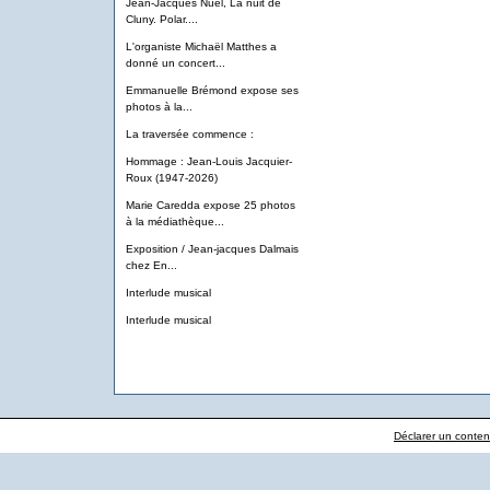
Jean-Jacques Nuel, La nuit de
Cluny. Polar....
L'organiste Michaël Matthes a
donné un concert...
Emmanuelle Brémond expose ses
photos à la...
La traversée commence :
Hommage : Jean-Louis Jacquier-
Roux (1947-2026)
Marie Caredda expose 25 photos
à la médiathèque...
Exposition / Jean-jacques Dalmais
chez En...
Interlude musical
Interlude musical
Déclarer un contenu 