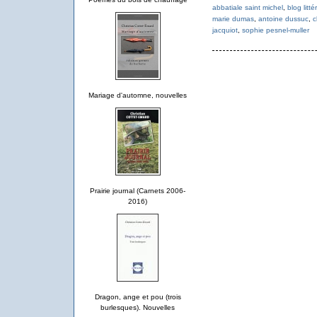
abbatiale saint michel
,
blog litt
marie dumas
,
antoine dussuc
,
c
jacquiot
,
sophie pesnel-muller
Mariage d'automne, nouvelles
Prairie journal (Carnets 2006-
2016)
Dragon, ange et pou (trois
burlesques). Nouvelles