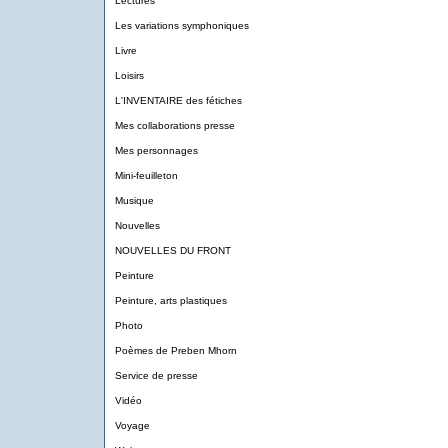
Lectures
Les variations symphoniques
Livre
Loisirs
L'INVENTAIRE des fétiches
Mes collaborations presse
Mes personnages
Mini-feuilleton
Musique
Nouvelles
NOUVELLES DU FRONT
Peinture
Peinture, arts plastiques
Photo
Poèmes de Preben Mhorn
Service de presse
Vidéo
Voyage