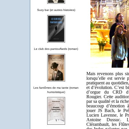
Suzy bar (et autres histoires)
Le club des pantouflards (roman)
Mais revenons plus si
lorsqu’elle est servie 
pratiquent au quotidien
et d’évolution. C’est b
Les fantômes de ma tante (roman
d’orgue du CRD d’O
humoristique)
Rougier. Cette auditio
par sa qualité et la ric
beaucoup d’émotion à
jouer JS Bach, le P
Lucien Lavenne, le 
Antoine Dussuc. L
Clérambault, les Flût
des Indes galantes pa