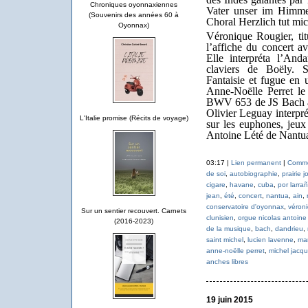
Chroniques oyonnaxiennes
Vater unser im Himm
(Souvenirs des années 60 à
Choral Herzlich tut mi
Oyonnax)
Véronique Rougier, tit
l’affiche du concert 
Elle interpréta l’An
claviers de Boëly. S
Fantaisie et fugue e
Anne-Noëlle Perret l
BWV 653 de JS Bach ai
Olivier Leguay interpré
L'Italie promise (Récits de voyage)
sur les euphones, jeux 
Antoine Lété de Nantu
03:17 |
Lien permanent
|
Commen
de soi
,
autobiographie
,
prairie j
cigare
,
havane
,
cuba
,
por larra
jean
,
été
,
concert
,
nantua
,
ain
,
conservatoire d'oyonnax
,
véroni
Sur un sentier recouvert. Carnets
clunisien
,
orgue nicolas antoine 
(2016-2023)
de la musique
,
bach
,
dandrieu
,
saint michel
,
lucien lavenne
,
ma
anne-noëlle perret
,
michel jacqu
anches libres
19 juin 2015