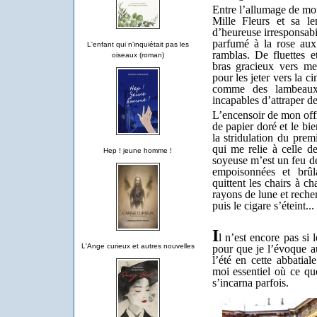
Entre l’allumage de m
Mille Fleurs et sa le
d’heureuse irresponsabil
parfumé à la rose aux
L'enfant qui n'inquiétait pas les
ramblas. De fluettes e
oiseaux (roman)
bras gracieux vers mes
pour les jeter vers la c
comme des lambeaux 
incapables d’attraper de
L’encensoir de mon off
de papier doré et le bie
la stridulation du prem
qui me relie à celle de
Hep ! jeune homme !
soyeuse m’est un feu de
empoisonnées et brû
quittent les chairs à c
rayons de lune et reche
puis le cigare s’éteint...
I
l n’est encore pas si
L'Ange curieux et autres nouvelles
pour que je l’évoque au
l’été en cette abbatia
moi essentiel où ce q
s’incarna parfois.