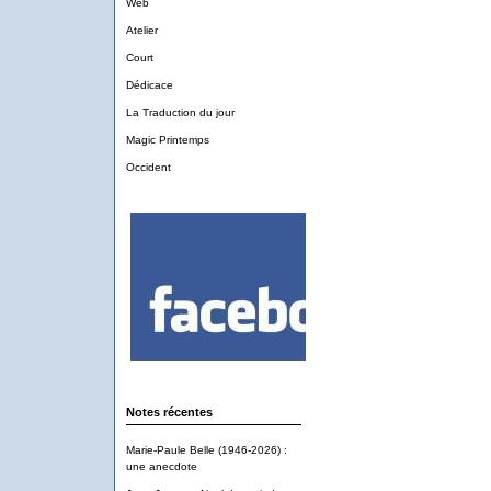
Web
Atelier
Court
Dédicace
La Traduction du jour
Magic Printemps
Occident
Notes récentes
Marie-Paule Belle (1946-2026) :
une anecdote