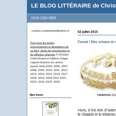
LE BLOG LITTÉRAIRE de Christ
ISSN 2266-3959
contact.ccottetemard@yahoo.fr
02 juillet 2015
Carnet / Des volutes et 
Pour tous les textes,
photographies et illustrations de
ce blog, droits de reproduction et
de diffusion réservés
© Christian
Cottet-Emard et éditions Orage-
Lagune-Express (ou autres
ayants droit) 2005, 2006, 2007,
2008, 2009, 2010, 2011, 2012,
2013, 2014, 2015, 2016, 2017,
2018, 2019, 2020,2021
,2022,
2023, 2024, 2025, 2026.
Mes livres
vices, n’est rien d’autr
le chagrin et la tristesse