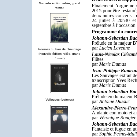
Nouvelle édition reliée, grand
Finalement l’orgue ne
format.
2015 pour être restauré
deux autres concerts : 
24 juillet à 20h30 e
septembre à l’occasion
Programme du concer
Johann-Sebastian Ba
Prélude en fa majeur
par
Lucien Lavenne
Poèmes du bois de chauffage
Louis-Nicolas Cléramb
(nouvelle édition reliée, grand
Flûtes
format)
par
Marie Dumas
Jean-Philippe Ramea
Les Sauvages extrait de
transcription Yves Rech
par
Marie Dumas
Johann-Sebastian Ba
Prélude en do majeur
Veilleuses (poèmes)
par
Antoine Dussuc
Alexandre-Pierre-Fran
Andante con moto et an
par
Véronique Rougier
Johann-Sebastian Ba
Fantaisie et fugue en
par
Sophie Pesnel-Mull