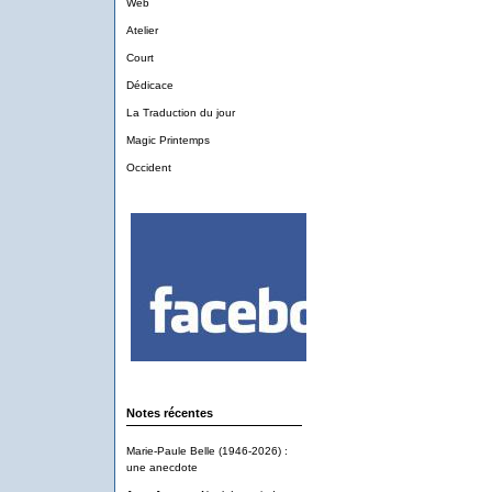
Web
Atelier
Court
Dédicace
La Traduction du jour
Magic Printemps
Occident
Notes récentes
Marie-Paule Belle (1946-2026) :
une anecdote