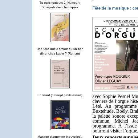
Tu écris toujours ? (Humour).
L'intégrale des chroniques.
Fête de la musique : co
Une folle nuit d'amour ou un bon
dîner chez Lapin ? (Roman)
En lisant (dix-sept petits essais)
avec Sophie Pesnel-Mul
claviers de l’orgue his
Lété. Au programme
Buxtehude, Boëly, Brah
la palette sonore exce
commun. Michel Jac
programme. À l’issue 
pourront visiter l’orgue
Deux concerts supplé
Mariage d'automne (nouvelles).