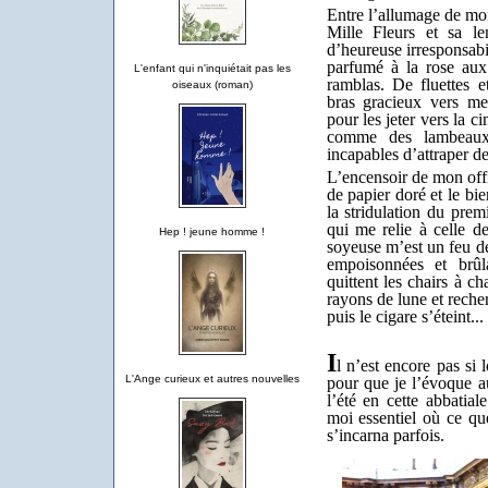
Entre l’allumage de m
Mille Fleurs et sa le
d’heureuse irresponsabil
parfumé à la rose aux
L'enfant qui n'inquiétait pas les
ramblas. De fluettes e
oiseaux (roman)
bras gracieux vers mes
pour les jeter vers la c
comme des lambeaux 
incapables d’attraper de
L’encensoir de mon off
de papier doré et le bie
la stridulation du prem
qui me relie à celle de
Hep ! jeune homme !
soyeuse m’est un feu de
empoisonnées et brû
quittent les chairs à c
rayons de lune et reche
puis le cigare s’éteint...
I
l n’est encore pas si
L'Ange curieux et autres nouvelles
pour que je l’évoque au
l’été en cette abbatia
moi essentiel où ce q
s’incarna parfois.