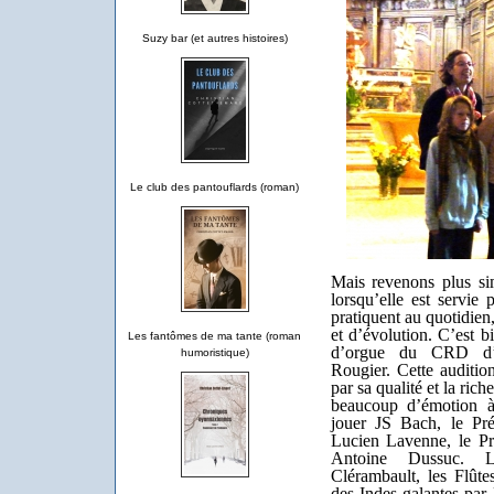
Suzy bar (et autres histoires)
Le club des pantouflards (roman)
Mais revenons plus si
lorsqu’elle est servie 
pratiquent au quotidien
et d’évolution. C’est b
Les fantômes de ma tante (roman
d’orgue du CRD d’O
humoristique)
Rougier. Cette auditio
par sa qualité et la ric
beaucoup d’émotion à
jouer JS Bach, le P
Lucien Lavenne, le 
Antoine Dussuc. L
Clérambault, les Flût
des Indes galantes pa