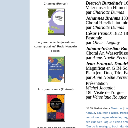
Dietrich Buxtehude
16
Charmes (Roman)
Vater unser im Himme
par
Charlotte Dumas
Johannes Brahms
183
Choral Herzlich tut mi
par
Charlotte Dumas
César Franck
1822-18
Pastorale
par
Olivier Leguay
Le grand variable (aventures
contemporaines) Récit. Nouvelle
Johann-Sebastian Ba
édition.
Choral An Wasserflü
par
Anne-Noëlle Perret
Jean-François Dandri
Magnificat en G Ré Sol
Plein jeu, Duo, Trio, 
par
Anne-Noëlle Perret
Présentation
Michel Jacquiot
Aux grands jours (Poèmes)
18h Visite de l’orgue
par
Véronique Rougier 
00:39 Publié dans
Musique
|
Li
nantua
,
ain
,
rhône-alpes
,
franc
véronique rougier
,
olivier leguay
site clunisien
,
orgue nicolas anto
fête de la musique
,
bach
,
dandr
Poèmes du bois de chauffage