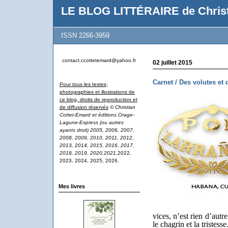
LE BLOG LITTÉRAIRE de Christ
ISSN 2266-3959
contact.ccottetemard@yahoo.fr
02 juillet 2015
Carnet / Des volutes et 
Pour tous les textes,
photographies et illustrations de
ce blog, droits de reproduction et
de diffusion réservés
© Christian
Cottet-Emard et éditions Orage-
Lagune-Express (ou autres
ayants droit) 2005, 2006, 2007,
2008, 2009, 2010, 2011, 2012,
2013, 2014, 2015, 2016, 2017,
2018, 2019, 2020,2021
,2022,
2023, 2024, 2025, 2026.
Mes livres
vices, n’est rien d’autr
le chagrin et la tristesse