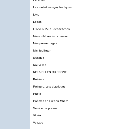
Lectures
Les variations symphoniques
Livre
Loisirs
L'INVENTAIRE des fétiches
Mes collaborations presse
Mes personnages
Mini-feuilleton
Musique
Nouvelles
NOUVELLES DU FRONT
Peinture
Peinture, arts plastiques
Photo
Poèmes de Preben Mhorn
Service de presse
Vidéo
Voyage