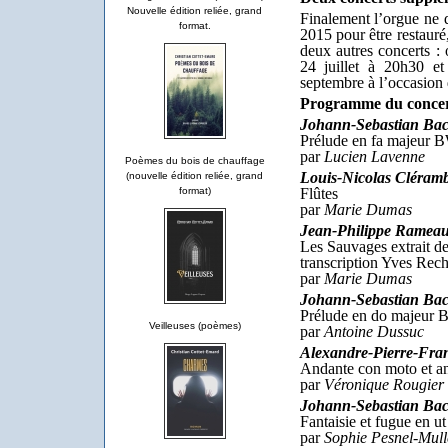
Nouvelle édition reliée, grand
Finalement l’orgue ne
format.
2015 pour être restauré
deux autres concerts : 
24 juillet à 20h30 e
septembre à l’occasion
Programme du concer
Johann-Sebastian Ba
Prélude en fa majeur
par
Lucien Lavenne
Poèmes du bois de chauffage
Louis-Nicolas Cléramb
(nouvelle édition reliée, grand
Flûtes
format)
par
Marie Dumas
Jean-Philippe Ramea
Les Sauvages extrait de
transcription Yves Rech
par
Marie Dumas
Johann-Sebastian Ba
Prélude en do majeur
Veilleuses (poèmes)
par
Antoine Dussuc
Alexandre-Pierre-Fran
Andante con moto et an
par
Véronique Rougier
Johann-Sebastian Ba
Fantaisie et fugue en
par
Sophie Pesnel-Mull