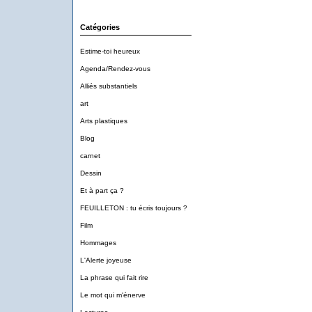
Catégories
Estime-toi heureux
Agenda/Rendez-vous
Alliés substantiels
art
Arts plastiques
Blog
carnet
Dessin
Et à part ça ?
FEUILLETON : tu écris toujours ?
Film
Hommages
L'Alerte joyeuse
La phrase qui fait rire
Le mot qui m'énerve