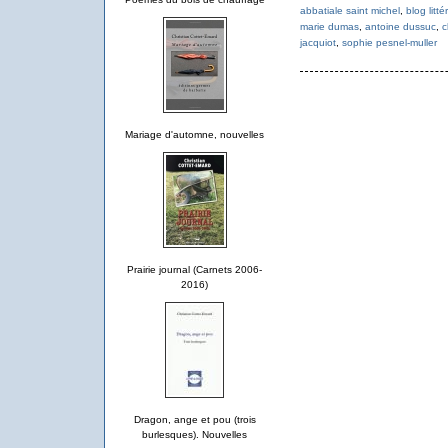
abbatiale saint michel
,
blog litt
marie dumas
,
antoine dussuc
,
c
jacquiot
,
sophie pesnel-muller
Mariage d'automne, nouvelles
Prairie journal (Carnets 2006-
2016)
Dragon, ange et pou (trois
burlesques). Nouvelles