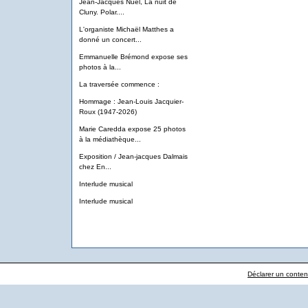
Jean-Jacques Nuel, La nuit de
Cluny. Polar....
L'organiste Michaël Matthes a
donné un concert...
Emmanuelle Brémond expose ses
photos à la...
La traversée commence :
Hommage : Jean-Louis Jacquier-
Roux (1947-2026)
Marie Caredda expose 25 photos
à la médiathèque...
Exposition / Jean-jacques Dalmais
chez En...
Interlude musical
Interlude musical
Déclarer un contenu 