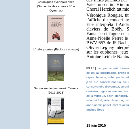
Chroniques oyonnaxiennes
Vater unser im Himm
(Souvenirs des années 60 à
Choral Herzlich tut mi
Oyonnax)
Véronique Rougier, tit
l’affiche du concert 
Elle interpréta l’An
claviers de Boëly. S
Fantaisie et fugue e
Anne-Noëlle Perret l
BWV 653 de JS Bach ai
Olivier Leguay interpré
L'Italie promise (Récits de voyage)
sur les euphones, jeux 
Antoine Lété de Nantu
03:17 |
Lien permanent
|
Commen
de soi
,
autobiographie
,
prairie j
cigare
,
havane
,
cuba
,
por larra
jean
,
été
,
concert
,
nantua
,
ain
,
conservatoire d'oyonnax
,
véroni
Sur un sentier recouvert. Carnets
clunisien
,
orgue nicolas antoine 
(2016-2023)
de la musique
,
bach
,
dandrieu
,
saint michel
,
lucien lavenne
,
ma
anne-noëlle perret
,
michel jacqu
anches libres
19 juin 2015