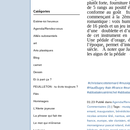
plutôt forte, fournitur
de 5 rangs au positif 
Catégories
conforme au goût fran
commençant à la 2ème
romantique : voix hum
Estime-toi heureux
de 16 pieds et un jeu i
Agenda/Rendez-vous
d’une doublette et d’un
de cet instrument en 
Alliés substantiels
Une pédale d’orage, é
art
l’époque, permet d’in
siècle. À noter que Ja
Arts plastiques
les aigus de la pédale 
Blog
carnet
Dessin
Et à part ça ?
#christiancottetemard
#musiq
FEUILLETON : tu écris toujours ?
#HautBugey
#ain
#france
#eu
#abbatialesaintmichel
#abbatia
Film
Hommages
01:23 Publié dans
Agenda/Ren
Commentaires (3)
| Tags :
musi
L'Alerte joyeuse
emard
,
inauguration
,
bénédictio
La phrase qui fait rire
nicolas antoine lété
,
nantua
,
ai
france
,
europe
,
site clunisien
,
ré
Le mot qui m'énerve
monseigneur pascal roland
,
évè
lefebvre
,
titulaire grand orgue 