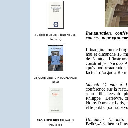
Inauguration, confé
Tu écris toujours ? (chroniques,
concert au programme
humour)
L’inauguration de l’org
mai et dimanche 15 ma
de Nantua. L’instrum
construit par Nicolas-A
après une restauratio
facteur d’orgue à Bern
LE CLUB DES PANTOUFLARDS,
polar
Samedi 14 mai à 1
conférence sur la resta
seront illustrées de p
Philippe Lefebvre, or
Notre-Dame de Paris, p
et le public pourra le v
Dimanche 15 mai
, 
TROIS FIGURES DU MALIN,
Belley-Ars, bénira l’i
nouvelles