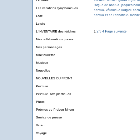
Lectures
l'orgue de nantua
,
jacques non
Les variations symphoniques
nantua
,
véronique rougier
,
bach
nantua et de l'abbatiale
,
mende
Livre
Loisirs
1
2
3
4
Page suivante
L'INVENTAIRE des fétiches
Mes collaborations presse
Mes personnages
Mini-feuilleton
Musique
Nouvelles
NOUVELLES DU FRONT
Peinture
Peinture, arts plastiques
Photo
Poèmes de Preben Mhorn
Service de presse
Vidéo
Voyage