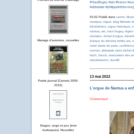
#HautBugey
#ain
#france
#eu
#abbatiale
#philippelefebvreor
03:02 Publié dans
carnet
,
Musi
musique
,
orgue
,
blog littéraire 
bénédiction
,
orgue historique
,
o
nantua
,
ain
,
haut bugey
,
région
clunisien
,
récital d'orgue
,
bénédi
Mariage d'automne, nouvelles
évèque du diocèse belley ars
,
o
notre dame de paris
,
conférenc
nonnet
,
abbatiale saint michel 
bach
,
franck
,
association des am
mendelssohn
,
duruflé
13 mai 2022
Prairie journal (Carnets 2006-
2016)
L'orgue de Nantua a enf
Communiqué
Dragon, ange et pou (trois
burlesques). Nouvelles