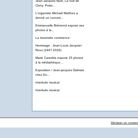
Jean-Jacques Nuel, La nuit de
Cluny. Polar....
L'organiste Michaël Matthes a
donné un concert...
Emmanuelle Brémond expose ses
photos à la...
La traversée commence :
Hommage : Jean-Louis Jacquier-
Roux (1947-2026)
Marie Caredda expose 25 photos
à la médiathèque...
Exposition / Jean-jacques Dalmais
chez En...
Interlude musical
Interlude musical
Déclarer un contenu 