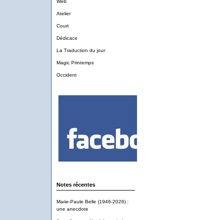
Web
Atelier
Court
Dédicace
La Traduction du jour
Magic Printemps
Occident
Notes récentes
Marie-Paule Belle (1946-2026) :
une anecdote