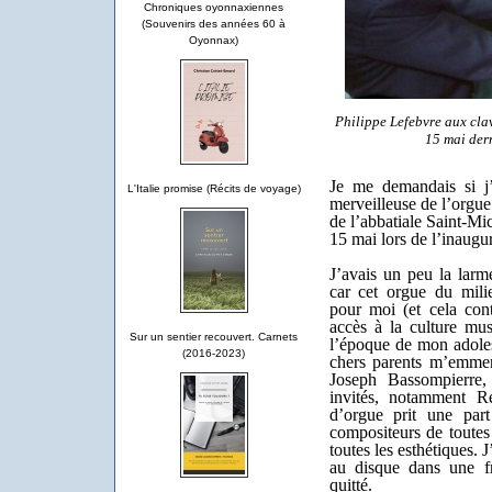
Chroniques oyonnaxiennes
(Souvenirs des années 60 à
Oyonnax)
Philippe Lefebvre aux cla
15 mai dern
Je me demandais si j’
L'Italie promise (Récits de voyage)
merveilleuse de l’orgue
de l’abbatiale Saint-Mi
15 mai lors de l’inaugu
J’avais un peu la lar
car cet orgue du mili
pour moi (et cela con
accès à la culture mus
Sur un sentier recouvert. Carnets
l’époque de mon adoles
(2016-2023)
chers parents m’emmenè
Joseph Bassompierre, 
invités, notamment R
d’orgue prit une par
compositeurs de toutes 
toutes les esthétiques. 
au disque dans une f
quitté.