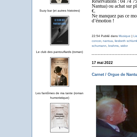
Réservations : 04 74 75
Nantua) ou achat sur pla
€.
Suzy bar (et autres histoires)
Ne manquez pas ce mom
d’émotion !
22:54 Publié dans
Musique
|
Li
concer
,
nantua
,
liesbeth schlum
schumann
,
brahms
,
widor
Le club des pantouflards (roman)
17 mai 2022
Carnet / Orgue de Nantua
Les fantômes de ma tante (roman
humoristique)