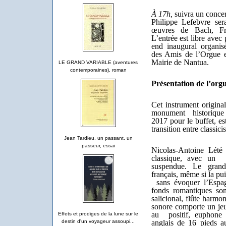
À 17h,
suivra un concer
Philippe Lefebvre ser
œuvres de Bach, Fr
L’entrée est libre avec
end inaugural organis
des Amis de l’Orgue 
Mairie de Nant
LE GRAND VARIABLE (aventures
contemporaines), roman
Présentation de l’org
Cet instrument original,
monument historique e
2017 pour le buffet, es
transition entre classi
Jean Tardieu, un passant, un
passeur, essai
Nicolas-Antoine Lété 
classique, avec un 
suspendue. Le grand
français, même si la pu
sans évoquer l’Espag
fonds romantiques s
salicional, flûte harm
sonore comporte un jeu
au positif, euphone
Effets et prodiges de la lune sur le
destin d'un voyageur assoupi...
anglais de 16 pieds a