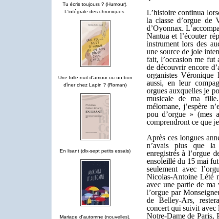
Tu écris toujours ? (Humour).
L’histoire continua lors
L'intégrale des chroniques.
la classe d’orgue de 
d’Oyonnax. L’accompagn
Nantua et l’écouter rép
instrument lors des au
une source de joie inte
fait, l’occasion me fut
de découvrir encore d’
organistes Véronique 
Une folle nuit d'amour ou un bon
aussi, en leur compag
dîner chez Lapin ? (Roman)
orgues auxquelles je po
musicale de ma fille
mélomane, j’espère n’
pou d’orgue » (mes ami
comprendront ce que je 
Après ces longues anné
n’avais plus que la 
En lisant (dix-sept petits essais)
enregistrés à l’orgue 
ensoleillé du 15 mai fu
seulement avec l’orgu
Nicolas-Antoine Lété ma
avec une partie de ma 
l’orgue par Monseigne
de Belley-Ars, reste
concert qui suivit avec 
Notre-Dame de Paris, P
Mariage d'automne (nouvelles).