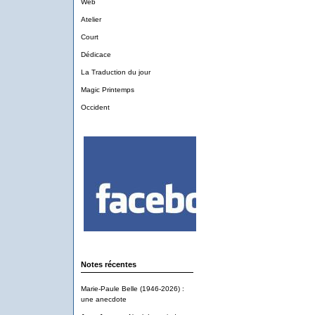
Web
Atelier
Court
Dédicace
La Traduction du jour
Magic Printemps
Occident
Notes récentes
Marie-Paule Belle (1946-2026) :
une anecdote