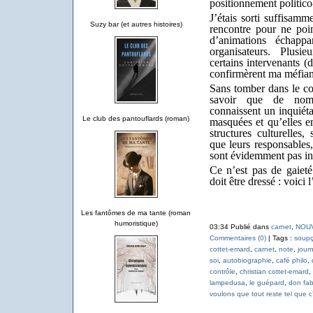
positionnement politico
J’étais sorti suffisamm
Suzy bar (et autres histoires)
rencontre pour ne poi
d’animations échapp
organisateurs. Plusi
certains intervenants (
confirmèrent ma méfian
Sans tomber dans le con
savoir que de nomb
connaissent un inquiéta
Le club des pantouflards (roman)
masquées et qu’elles e
structures culturelles,
que leurs responsables,
sont évidemment pas infa
Ce n’est pas de gaiet
doit être dressé : voici
Les fantômes de ma tante (roman
humoristique)
03:34 Publié dans
carnet
,
NOU
Commentaires (0)
| Tags :
soup
cottet-emard
,
carnet
,
note
,
journ
soi
,
autobiographie
,
café philo
,
contrôle
,
christian cottet-emard
,
lampedusa
,
le guépard
,
don fab
voulons que tout reste tel que c