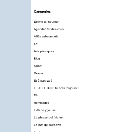
Catégories
Estime-toi heureux
Agenda/Rendez-vous
Alliés substantiels
art
Arts plastiques
Blog
carnet
Dessin
Et à part ça ?
FEUILLETON : tu écris toujours ?
Film
Hommages
L'Alerte joyeuse
La phrase qui fait rire
Le mot qui m'énerve