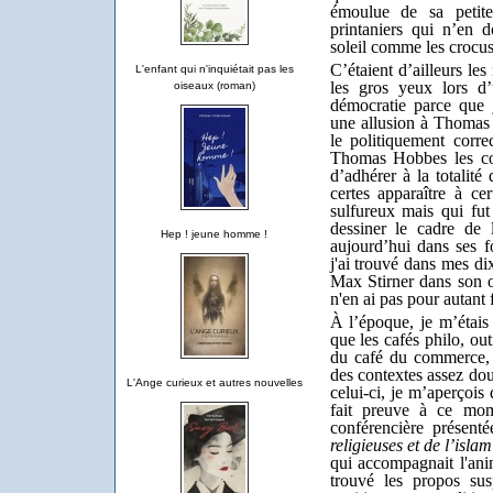
émoulue de sa peti
printaniers qui n’en d
soleil comme les crocus,
C’étaient d’ailleurs le
L'enfant qui n'inquiétait pas les
les gros yeux lors d
oiseaux (roman)
démocratie parce que j
une allusion à Thoma
le politiquement corr
Thomas Hobbes les co
d’adhérer à la totalité
certes apparaître à ce
sulfureux mais qui fut
dessiner le cadre de 
Hep ! jeune homme !
aujourd’hui dans ses 
j'ai trouvé dans mes dix
Max Stirner dans son
n'en ai pas pour autant 
À l’époque, je m’étais
que les cafés philo, out
du café du commerce, 
des contextes assez dou
L'Ange curieux et autres nouvelles
celui-ci, je m’aperçois
fait preuve à ce mom
conférencière présent
religieuses et de l’isl
qui accompagnait l'ani
trouvé les propos sus