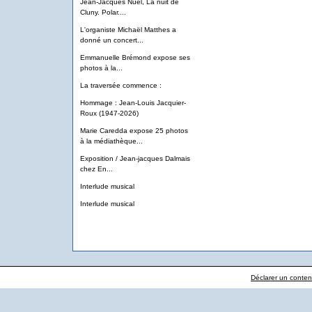
Jean-Jacques Nuel, La nuit de
Cluny. Polar....
L'organiste Michaël Matthes a
donné un concert...
Emmanuelle Brémond expose ses
photos à la...
La traversée commence :
Hommage : Jean-Louis Jacquier-
Roux (1947-2026)
Marie Caredda expose 25 photos
à la médiathèque...
Exposition / Jean-jacques Dalmais
chez En...
Interlude musical
Interlude musical
Déclarer un contenu 