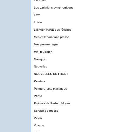
Lectures
Les variations symphoniques
Livre
Loisirs
L'INVENTAIRE des fétiches
Mes collaborations presse
Mes personnages
Mini-feuilleton
Musique
Nouvelles
NOUVELLES DU FRONT
Peinture
Peinture, arts plastiques
Photo
Poèmes de Preben Mhorn
Service de presse
Vidéo
Voyage