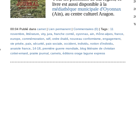
2
livre est aussi disponible à la
médiathèque municipale d'Oyonnax
2
(Ain), au centre culturel Aragon.
2
T
00:04 Publié dans
carnet
|
Lien permanent
|
Commentaires (0)
| Tags :
11
novembre
,
littérature
,
viry
,
jura
,
franche comté
,
oyonnax
,
ain
,
rhône-alpes
,
france
,
europe
,
commémoration
,
sdf
,
ordre établi
,
nouveau conformisme
,
engagement
,
vie privée
,
paix
,
sécurité
,
paix sociale
,
occident
,
individu
,
notion d'individu
,
anatole france
,
14-18
,
première guerre mondiale
,
blog littéraire de christian
e
cottet-emard
,
prairie journal
,
carnets
,
éditions orage lagune express