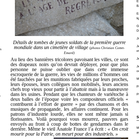
É
B
E
li
G
D
J
Détails de tombes de jeunes soldats de la première guerre
J
mondiale dans un cimetière de village
(photos Christian Cottet-
n
e
Emard)
Au lieu des bannières tricolores pavoisant les villes, ce sont
J
des drapeaux noirs qu’on devrait déployer, pour que plus
J
personne ne puisse oublier que dans cette immense
o
escroquerie de la guerre, les vies de millions d’hommes ont
été fauchées par les munitions fabriquées par leurs proches,
M
leurs épouses, leurs collègues non mobilisés, leurs anciens
P
chefs trop vieux pour partir à l’abattoir mais à la manœuvre
dans les usines. Pendant que les chanteurs de variétoche à
P
)
deux balles de l’époque voire les compositeurs officiels «
R
contribuent à l’effort de guerre » par des chansons et des
musiques de propagande, les affaires continuent. Pour les
patrons d’industrie lourde, elles ne sont même jamais si
S
florissantes. Voilà pourquoi vous mourrez, pauvres gars
envoyés au front à coup de bottes de gendarmes dans le
M
derrière. Même le vieil Anatole France l’a écrit :
« On croit
a
mourir pour la Patrie, on meurt pour des industriels. »
.