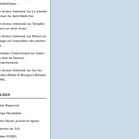
édiathèque...
n lecteur intéressé
sur
Le premier
oman de Jacki Maréchal
n lecteur intéressé
sur
Tempête
ans un verre d'eau :
n lecteur intéressé
sur
Retour en
mage sur l'exposition des photos
...
hristian Cottet-Emard
sur
Salon
u livre de Nantua :
emerciements
n lecteur intéressé
sur
Sur les
ndes (Radio B Bourg-en-Bresse)
FM...
LOGS
lain Bagnoud
nge Heurtebise
rice Noval, journal en lignes
arnets de JLK
idier POBEL