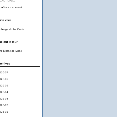
EACTION 19
ouffrance et travail
ien vivre
uberge du lac Genin
u jour le jour
ric-à-brac de Marie
rchives
026-07
026-06
026-05
026-04
026-03
026-02
026-01