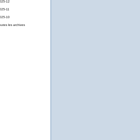
025-12
025-11
025-10
outes les archives