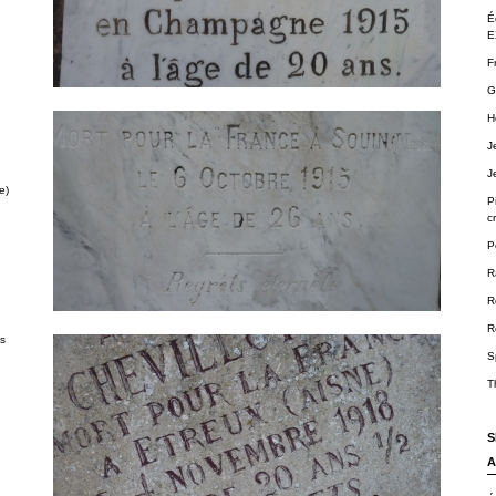
É
E
F
G
H
J
J
e)
P
cr
P
R
R
R
ts
S
T
S
A