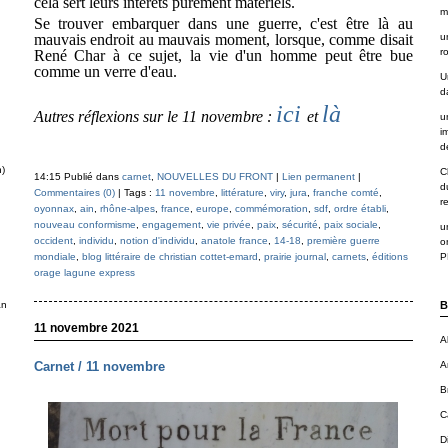
cela sert leurs intérêts purement matériels.
m
Se trouver embarquer dans une guerre, c'est être là au
mauvais endroit au mauvais moment, lorsque, comme disait
u
r
René Char à ce sujet, la vie d'un homme peut être bue
comme un verre d'eau.
U
d
ici
là
Autres réflexions sur le 11 novembre :
et
u
i
de
n)
C
14:15 Publié dans
carnet
,
NOUVELLES DU FRONT
|
Lien permanent
|
d
Commentaires (0)
| Tags :
11 novembre
,
littérature
,
viry
,
jura
,
franche comté
,
r
oyonnax
,
ain
,
rhône-alpes
,
france
,
europe
,
commémoration
,
sdf
,
ordre établi
,
nouveau conformisme
,
engagement
,
vie privée
,
paix
,
sécurité
,
paix sociale
,
u
occident
,
individu
,
notion d'individu
,
anatole france
,
14-18
,
première guerre
o
mondiale
,
blog littéraire de christian cottet-emard
,
prairie journal
,
carnets
,
éditions
P
orage lagune express
an
B
11 novembre 2021
A
Carnet / 11 novembre
A
B
C
D