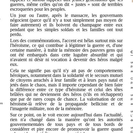
guerres, même celles qu'on dit « justes » sont de terribles
escroqueries pour les peuples.
Un jour ou l'autre, après le massacre, les gouvernants
s
négocient (parce qu'il n'y a tout simplement pas moyen de
faire autrement) et ils boivent du champagne entre eux
pendant que les simples soldats et les familles ont tout
perdu.
Lors des commémorations, l'accent est hélas surtout mis sur
l'héroïsme, ce qui contribue à légitimer la guerre et, d'une
certaine manière, à trahir la mémoire des pauvres gens qui
C
ont été embarqués dans cette lugubre absurdité et qui
n'avaient ni désir ni vocation à devenir des héros malgré
u
eux.
P
Cela ne signifie pas qu'il n'y ait pas de comportements
a
héroïques, notamment dans la solidarité et le secours mutuel
C
de citoyens arrachés à leur famille et à leurs pays natal et
P
jetés dans le chaos, mais il importe cependant de bien faire
a
la différence entre ce type d'héroïsme et celui des têtes
brûlées qui ne deviennent des héros (s'ils en réchappent)
u
que par de rares coups de chance. La valorisation de cet
P
héroïsme-là relève de la propagande belliciste et de
es
a
l'imagerie militaire, non de la mémoire.
u
Sur ce point, on le voit encore aujourd'hui dans l'actualité,
L
rien n'a changé dans la manière qu'ont les autorités
d
gouvernementales de tous pays et de tous bords de
u
considérer et pire encore de promouvoir la guerre quand
C