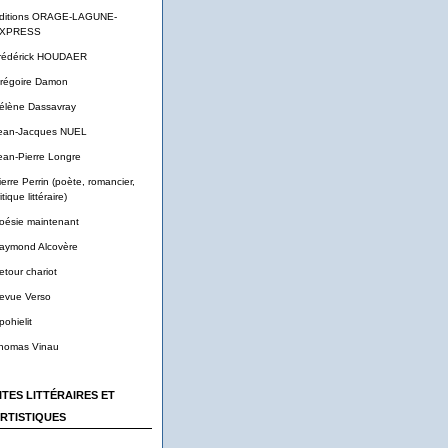
ditions ORAGE-LAGUNE-
XPRESS
rédérick HOUDAER
régoire Damon
élène Dassavray
ean-Jacques NUEL
ean-Pierre Longre
ierre Perrin (poète, romancier,
itique littéraire)
oésie maintenant
aymond Alcovère
etour chariot
evue Verso
pohielit
homas Vinau
ITES LITTÉRAIRES ET
RTISTIQUES