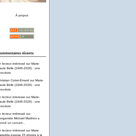
À propos
ommentaires récents
n lecteur intéressé
sur
Marie-
aule Belle (1946-2026) : une
necdote
hristian Cottet-Emard
sur
Marie-
aule Belle (1946-2026) : une
necdote
n lecteur interesse
sur
Marie-
aule Belle (1946-2026) : une
necdote
n lecteur intéressé
sur
'organiste Michaël Matthes a
onné un concert...
n lecteur intéressé
sur
Marie
aredda expose 25 photos à la