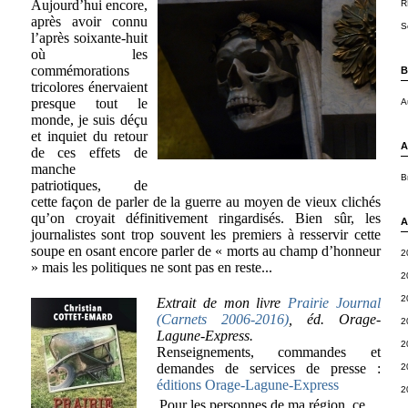
Aujourd’hui encore,
R
après avoir connu
S
l’après soixante-huit
où les
commémorations
B
tricolores énervaient
presque tout le
A
monde, je suis déçu
et inquiet du retour
A
de ces effets de
manche
B
patriotiques, de
cette façon de parler de la guerre au moyen de vieux clichés
qu’on croyait définitivement ringardisés. Bien sûr, les
A
journalistes sont trop souvent les premiers à resservir cette
soupe en osant encore parler de « morts au champ d’honneur
2
» mais les politiques ne sont pas en reste...
2
2
Extrait de mon livre
Prairie Journal
(Carnets 2006-2016)
, éd. Orage-
2
Lagune-Express.
2
Renseignements, commandes et
demandes de services de presse :
2
éditions Orage-Lagune-Express
2
Pour les personnes de ma région, ce