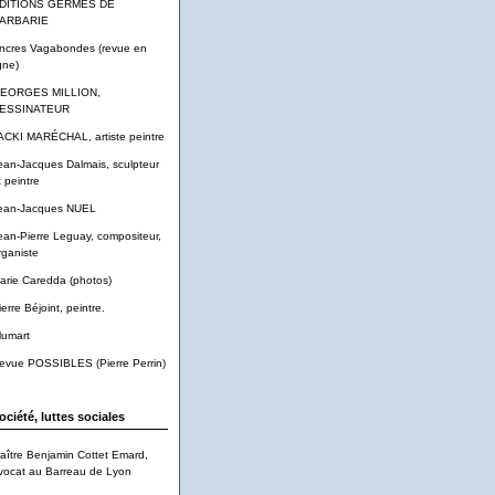
DITIONS GERMES DE
ARBARIE
ncres Vagabondes (revue en
gne)
EORGES MILLION,
ESSINATEUR
ACKI MARÉCHAL, artiste peintre
ean-Jacques Dalmais, sculpteur
t peintre
ean-Jacques NUEL
ean-Pierre Leguay, compositeur,
rganiste
arie Caredda (photos)
ierre Béjoint, peintre.
lumart
evue POSSIBLES (Pierre Perrin)
ociété, luttes sociales
aître Benjamin Cottet Emard,
vocat au Barreau de Lyon