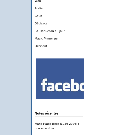
Web
Atelier
Court
Dédicace
La Traduction du jour
Magic Printemps
Occident
Notes récentes
Marie-Paule Belle (1946-2026) :
une anecdote