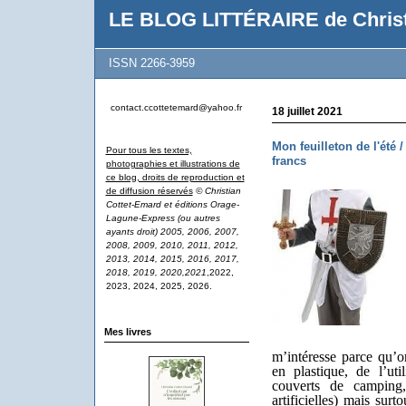
LE BLOG LITTÉRAIRE de Christ
ISSN 2266-3959
contact.ccottetemard@yahoo.fr
18 juillet 2021
Mon feuilleton de l'été 
Pour tous les textes,
francs
photographies et illustrations de
ce blog, droits de reproduction et
de diffusion réservés
© Christian
Cottet-Emard et éditions Orage-
Lagune-Express (ou autres
ayants droit) 2005, 2006, 2007,
2008, 2009, 2010, 2011, 2012,
2013, 2014, 2015, 2016, 2017,
2018, 2019, 2020,2021
,2022,
2023, 2024, 2025, 2026.
Mes livres
m’intéresse parce qu’o
en plastique, de l’util
couverts de camping,
artificielles) mais surt