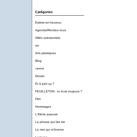
Catégories
Estime-toi heureux
Agenda/Rendez-vous
Alliés substantiels
art
Arts plastiques
Blog
carnet
Dessin
Et à part ça ?
FEUILLETON : tu écris toujours ?
Film
Hommages
L'Alerte joyeuse
La phrase qui fait rire
Le mot qui m'énerve