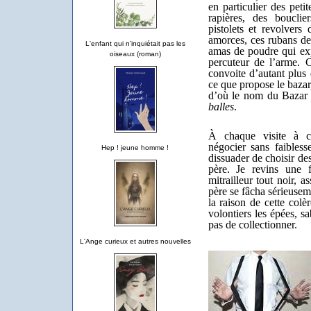
en particulier des peti
rapières, des bouclie
pistolets et revolvers
amorces, ces rubans de 
L'enfant qui n'inquiétait pas les
amas de poudre qui expl
oiseaux (roman)
percuteur de l’arme. C
convoite d’autant plus
ce que propose le bazar,
d’où le nom du Bazar 
balles
.
À chaque visite à c
négocier sans faible
Hep ! jeune homme !
dissuader de choisir de
père. Je revins une 
mitrailleur tout noir, a
père se fâcha sérieusem
la raison de cette colè
volontiers les épées, s
pas de collectionner.
L'Ange curieux et autres nouvelles