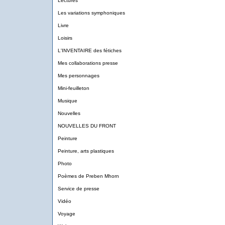
Lectures
Les variations symphoniques
Livre
Loisirs
L'INVENTAIRE des fétiches
Mes collaborations presse
Mes personnages
Mini-feuilleton
Musique
Nouvelles
NOUVELLES DU FRONT
Peinture
Peinture, arts plastiques
Photo
Poèmes de Preben Mhorn
Service de presse
Vidéo
Voyage