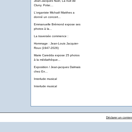
Jean-Jacques Nuel, La nuit de
Cluny. Polar....
L'organiste Michaël Matthes a
donné un concert...
Emmanuelle Brémond expose ses
photos à la...
La traversée commence :
Hommage : Jean-Louis Jacquier-
Roux (1947-2026)
Marie Caredda expose 25 photos
à la médiathèque...
Exposition / Jean-jacques Dalmais
chez En...
Interlude musical
Interlude musical
Déclarer un contenu 