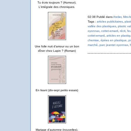
Tu écris toujours ? (Humour).
L'intégrale des chroniques.
02:38 Publié dans
Atelier
,
Mini-f
Tags :
articles publicitaires
,
plas
vallée des plastiques
,
plastic va
oyonnax
,
cottet-emard
,
récit
,
feu
cottet-emard
,
articles en plastiq
chemise
,
épées en plastique
,
pi
marché
,
parc jeantet oyonnax
,
Une folle nuit d'amour ou un bon
dîner chez Lapin ? (Roman)
En lisant (dix-sept petits essais)
Mariage d'automne (nouvelles).