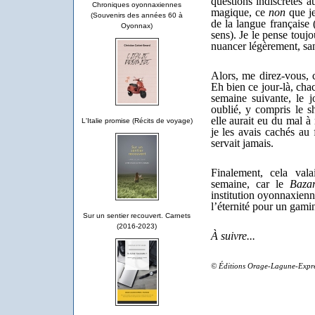
questions indiscrètes a
Chroniques oyonnaxiennes
magique, ce
non
que je
(Souvenirs des années 60 à
de la langue française 
Oyonnax)
sens). Je le pense toujo
nuancer légèrement, san
Alors, me direz-vous, 
Eh bien ce jour-là, cha
semaine suivante, le 
oublié, y compris le sh
elle aurait eu du mal à
L'Italie promise (Récits de voyage)
je les avais cachés au
servait jamais.
Finalement, cela val
semaine, car le
Bazar
institution oyonnaxienn
l’éternité pour un gamin
Sur un sentier recouvert. Carnets
(2016-2023)
À suivre...
© Éditions Orage-Lagune-Expre