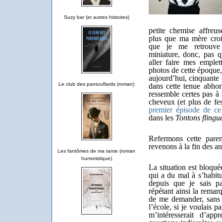
Suzy bar (et autres histoires)
petite chemise affreu
plus que ma mère croi
que je me retrouve 
miniature, donc, pas q
aller faire mes emplet
photos de cette époque,
aujourd’hui, cinquante 
Le club des pantouflards (roman)
dans cette tenue abhor
ressemble certes pas à 
cheveux (et plus de fes
premier épisode de ce 
dans les
Tontons flingu
Refermons cette paren
revenons à la fin des a
Les fantômes de ma tante (roman
humoristique)
La situation est bloqu
qui a du mal à s’habit
depuis que je sais par
répétant ainsi la rema
de me demander, sans 
l’école, si je voulais p
m’intéresserait d’ap